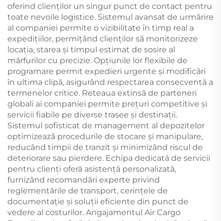
oferind clienților un singur punct de contact pentru
toate nevoile logistice. Sistemul avansat de urmărire
al companiei permite o vizibilitate în timp real a
expedițiilor, permițând clienților să monitorizeze
locația, starea și timpul estimat de sosire al
mărfurilor cu precizie. Opțiunile lor flexibile de
programare permit expedieri urgente și modificări
în ultima clipă, asigurând respectarea consecventă a
termenelor critice. Reteaua extinsă de parteneri
globali ai companiei permite prețuri competitive și
servicii fiabile pe diverse trasee și destinații.
Sistemul sofisticat de management al depozitelor
optimizează procedurile de stocare și manipulare,
reducând timpii de tranzit și minimizând riscul de
deteriorare sau pierdere. Echipa dedicată de servicii
pentru clienți oferă asistență personalizată,
furnizând recomandări experte privind
reglementările de transport, cerințele de
documentație și soluții eficiente din punct de
vedere al costurilor. Angajamentul Air Cargo