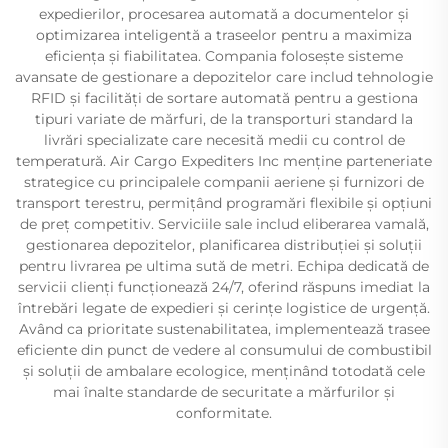
expedierilor, procesarea automată a documentelor și
optimizarea inteligentă a traseelor pentru a maximiza
eficiența și fiabilitatea. Compania folosește sisteme
avansate de gestionare a depozitelor care includ tehnologie
RFID și facilități de sortare automată pentru a gestiona
tipuri variate de mărfuri, de la transporturi standard la
livrări specializate care necesită medii cu control de
temperatură. Air Cargo Expediters Inc menține parteneriate
strategice cu principalele companii aeriene și furnizori de
transport terestru, permițând programări flexibile și opțiuni
de preț competitiv. Serviciile sale includ eliberarea vamală,
gestionarea depozitelor, planificarea distribuției și soluții
pentru livrarea pe ultima sută de metri. Echipa dedicată de
servicii clienți funcționează 24/7, oferind răspuns imediat la
întrebări legate de expedieri și cerințe logistice de urgență.
Având ca prioritate sustenabilitatea, implementează trasee
eficiente din punct de vedere al consumului de combustibil
și soluții de ambalare ecologice, menținând totodată cele
mai înalte standarde de securitate a mărfurilor și
conformitate.