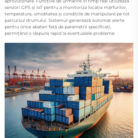
aprovizionare. Funcțiile de urmărire în timp real utilizează
senzori GPS și IoT pentru a monitoriza locația mărfurilor,
temperatura, umiditatea și condițiile de manipulare pe tot
parcursul drumului. Sistemul generează automat alerte
pentru orice abateri față de parametrii specificați,
permițând o răspuns rapid la eventualele probleme.