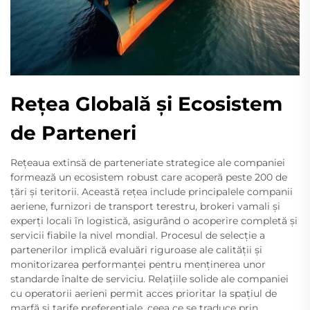
Rețea Globală și Ecosistem
de Parteneri
Rețeaua extinsă de parteneriate strategice ale companiei
formează un ecosistem robust care acoperă peste 200 de
țări și teritorii. Această rețea include principalele companii
aeriene, furnizori de transport terestru, brokeri vamali și
experți locali în logistică, asigurând o acoperire completă și
servicii fiabile la nivel mondial. Procesul de selecție a
partenerilor implică evaluări riguroase ale calității și
monitorizarea performanței pentru menținerea unor
standarde înalte de serviciu. Relațiile solide ale companiei
cu operatorii aerieni permit acces prioritar la spațiul de
marfă și tarife preferențiale, ceea ce se traduce prin