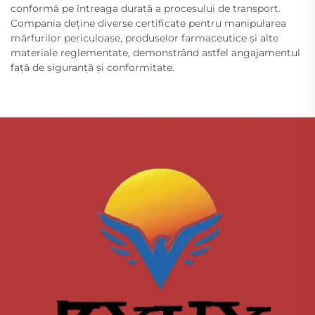
conformă pe întreaga durată a procesului de transport.
Compania deține diverse certificate pentru manipularea
mărfurilor periculoase, produselor farmaceutice și alte
materiale reglementate, demonstrând astfel angajamentul
față de siguranță și conformitate.