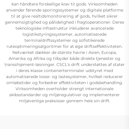
kan håndtere forskellige krav til gods. Virksomheden
anvender førende sporingssystemer og digitale platforme
til at give realtidsmonitorering af gods, hvilket sikrer
gennemsigtighed og pålidelighed i fragtoperationer. Deres
teknologiske infrastruktur inkluderer avancerede
logistikstyringssystemer, automatiserede
terminaldriftssystemer og sofistikerede
ruteoptimeringsalgoritmer for at øge driftseffektiviteten.
Netværket dækker de største havne i Asien, Europa,
Amerika og Afrika og tilbyder både direkte tjenester og
transshipment-løsninger. CSCL's drift understøttes af stater
i deres klasse containerterminaler udstyret med
automatiserede losse- og lastesystemer, hvilket reducerer
omløbstider og forbedrer effektiviteten i godsbehandling.
Virksomheden overholder strengt internationale
skibsstandarder og miljøregulativer og implementerer
miljøvenlige praksisser gennem hele sin drift.