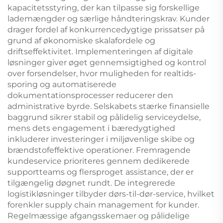
kapacitetsstyring, der kan tilpasse sig forskellige
lademængder og særlige håndteringskrav. Kunder
drager fordel af konkurrencedygtige prissatser på
grund af økonomiske skalafordele og
driftseffektivitet. Implementeringen af digitale
løsninger giver øget gennemsigtighed og kontrol
over forsendelser, hvor muligheden for realtids-
sporing og automatiserede
dokumentationsprocesser reducerer den
administrative byrde. Selskabets stærke finansielle
baggrund sikrer stabil og pålidelig serviceydelse,
mens dets engagement i bæredygtighed
inkluderer investeringer i miljøvenlige skibe og
brændstofeffektive operationer. Fremragende
kundeservice prioriteres gennem dedikerede
supportteams og flersproget assistance, der er
tilgængelig døgnet rundt. De integrerede
logistikløsninger tilbyder dørs-til-dør-service, hvilket
forenkler supply chain management for kunder.
Regelmæssige afgangsskemaer og pålidelige