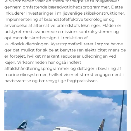
Virksomheden viser en stærk forpligtelse til miljøansvar
gennem omfattende bæredygtighedsprogrammer. Dette
inkluderer investeringer i miljøvenlige skibskonstruktioner,
implementering af brændstofeffektive teknologier og
anvendelse af alternative brændstofs løsninger. Flåden er
udstyret med avancerede emissionskontrolsystemer og
optimerede skrothdesign til reduktion af
kuldioxidudledningen. Kyststrømsfaciliteter i større havne
gør det muligt for skibe at benytte ren elektricitet mens de
er fortøjet, hvilket markant reducerer udledningen ved
kajen. Virksomheden har også indført
affaldshåndteringsprogrammer og deltager i bevaring af
marine økosystemer, hvilket viser et stærkt engagement i
havbevarelse og bæredygtige fragtpraksisser.