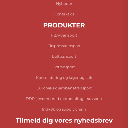
Nyheder
Kontakt os
PRODUKTER
FBA-transport
Ekspresstransport
Lufttransport
Søtransport
Konsolidering og lagerlogistik
Europæisk jernbanetransport
DDP (leveret med toldbetaling) transport
Indkøb og supply chain
Tilmeld dig vores nyhedsbrev