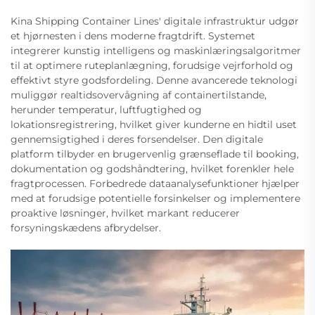
Kina Shipping Container Lines' digitale infrastruktur udgør
et hjørnesten i dens moderne fragtdrift. Systemet
integrerer kunstig intelligens og maskinlæringsalgoritmer
til at optimere ruteplanlægning, forudsige vejrforhold og
effektivt styre godsfordeling. Denne avancerede teknologi
muliggør realtidsovervågning af containertilstande,
herunder temperatur, luftfugtighed og
lokationsregistrering, hvilket giver kunderne en hidtil uset
gennemsigtighed i deres forsendelser. Den digitale
platform tilbyder en brugervenlig grænseflade til booking,
dokumentation og godshåndtering, hvilket forenkler hele
fragtprocessen. Forbedrede dataanalysefunktioner hjælper
med at forudsige potentielle forsinkelser og implementere
proaktive løsninger, hvilket markant reducerer
forsyningskædens afbrydelser.