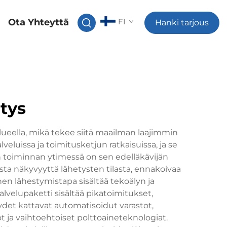
Ota Yhteyttä
FI
Hanki tarjous
tys
alueella, mikä tekee siitä maailman laajimmin
veluissa ja toimitusketjun ratkaisuissa, ja se
n toiminnan ytimessä on sen edelläkävijän
ista näkyvyyttä lähetysten tilasta, ennakoivaa
inen lähestymistapa sisältää tekoälyn ja
elupaketti sisältää pikatoimitukset,
ydet kattavat automatisoidut varastot,
 ja vaihtoehtoiset polttoaineteknologiat.