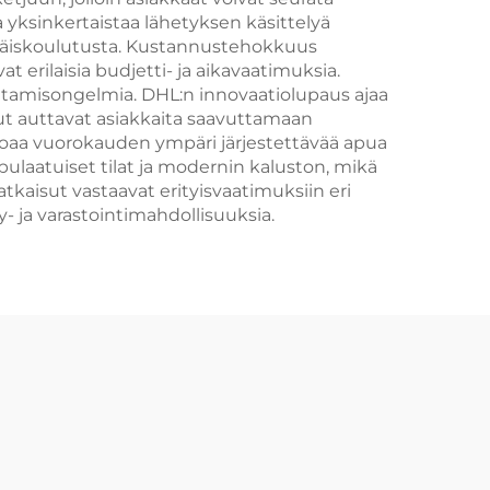
ta yksinkertaistaa lähetyksen käsittelyä
immäiskoulutusta. Kustannustehokkuus
t erilaisia budjetti- ja aikavaatimuksia.
dattamisongelmia. DHL:n innovaatiolupaus ajaa
sut auttavat asiakkaita saavuttamaan
rjoaa vuorokauden ympäri järjestettävää apua
ppulaatuiset tilat ja modernin kaluston, mikä
atkaisut vastaavat erityisvaatimuksiin eri
y- ja varastointimahdollisuuksia.