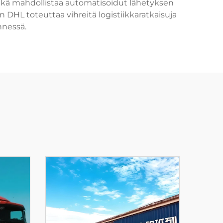
mikä mahdollistaa automatisoidut lähetyksen
n DHL toteuttaa vihreitä logistiikkaratkaisuja
nnessä.