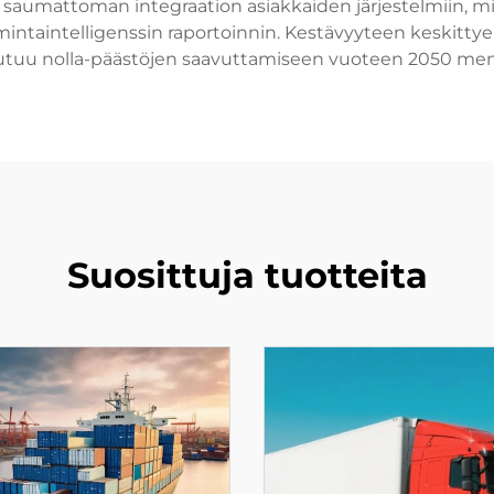
vat saumattoman integraation asiakkaiden järjestelmiin, 
oimintaintelligenssin raportoinnin. Kestävyyteen keskittye
outuu nolla-päästöjen saavuttamiseen vuoteen 2050 me
Suosittuja tuotteita