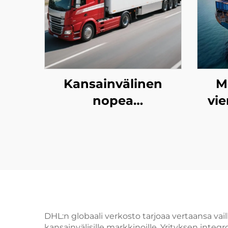
Kansainvälinen
M
nopea
vie
toimituspalvelu
(DHL/FEDEX/UPS)
DHL:n globaali verkosto tarjoaa vertaansa va
kansainvälisille markkinoille. Yrityksen integ