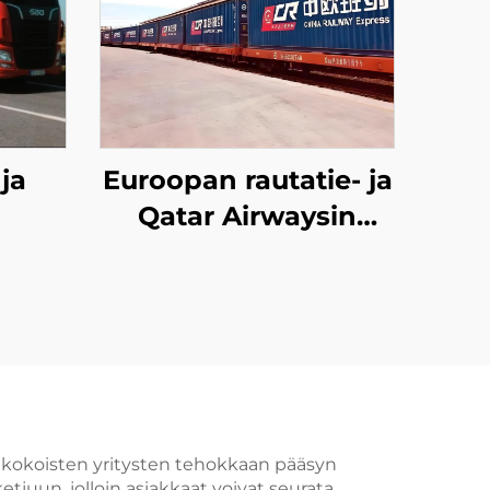
ja
Euroopan rautatie- ja
Qatar Airwaysin
erikoislinjapalvelut
en kokoisten yritysten tehokkaan pääsyn
etjuun, jolloin asiakkaat voivat seurata