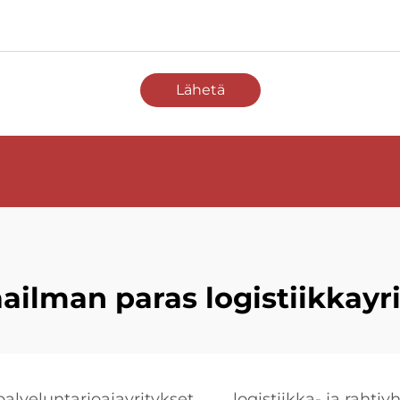
Lähetä
ailman paras logistiikkayri
palveluntarjoajayritykset
logistiikka- ja rahtiyh