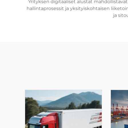
Yrityksen digitaaliset alustat mahdollista
hallintaprosessit ja yksityiskohtaisen liiket
ja sit