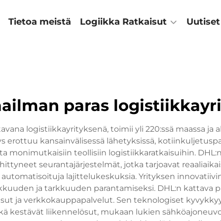
Tietoa meistä
Logiikka Ratkaisut
Uutiset
ailman paras logistiikkayri
vana logistiikkayrityksenä, toimii yli 220:ssä maassa ja 
ys erottuu kansainvälisessä lähetyksissä, kotiinkuljetuspal
 monimutkaisiin teollisiin logistiikkaratkaisuihin. DHL:
ittyneet seurantajärjestelmät, jotka tarjoavat reaaliaika
 automatisoituja lajittelukeskuksia. Yrityksen innovatiiv
uuden ja tarkkuuden parantamiseksi. DHL:n kattava palv
aisut ja verkkokauppapalvelut. Sen teknologiset kyvykky
ä kestävät liikennelösut, mukaan lukien sähköajoneuvot