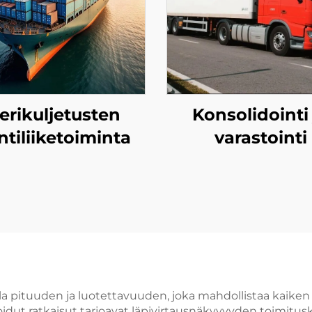
erikuljetusten
Konsolidointi 
ntiliiketoiminta
varastointi
illa pituuden ja luotettavuuden, joka mahdollistaa kaik
roidut ratkaisut tarjoavat läpivirtausnäkyvyyden toimitusk