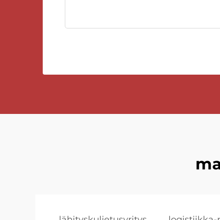
ma
lähityskuljetusyritys
logistiikka-