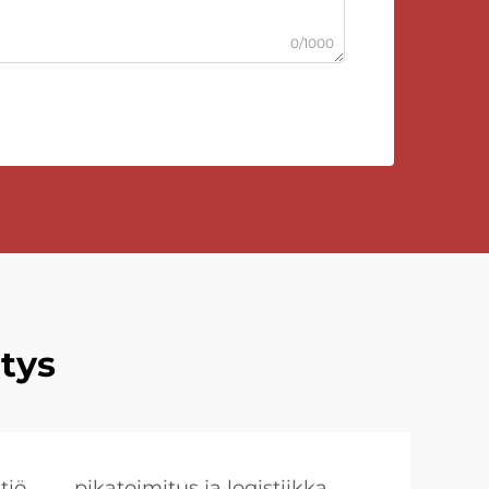
0/1000
tys
tiö
pikatoimitus ja logistiikka