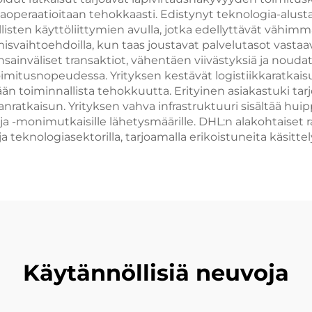
iikkaoperaatioitaan tehokkaasti. Edistynyt teknologia-alus
llisten käyttöliittymien avulla, jotka edellyttävät väh
isvaihtoehdoilla, kun taas joustavat palvelutasot vastaava
ansainväliset transaktiot, vähentäen viivästyksiä ja nou
oimitusnopeudessa. Yrityksen kestävät logistiikkaratkai
än toiminnallista tehokkuutta. Erityinen asiakastuki ta
anratkaisun. Yrityksen vahva infrastruktuuri sisältää hui
ja -monimutkaisille lähetysmäärille. DHL:n alakohtaiset r
a teknologiasektorilla, tarjoamalla erikoistuneita käsittel
Käytännöllisiä neuvoja