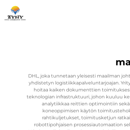
Etusivu
ma
DHL, joka tunnetaan yleisesti maailman johta
yhdistetyn logistiikkapalveluntarjoajan. Yrit
hoitaa kaiken dokumenttien toimituksesta
teknologian infrastruktuuri, johon kuuluu keh
analytiikkaa reittien optimointiin sekä
koneoppimisen käytön toimitustehokk
rahtikuljetukset, toimitusketjun ratk
robottipohjaisen prosessiautomaation sek