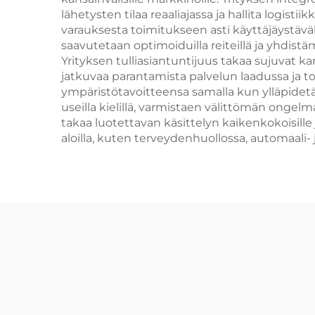
lähetysten tilaa reaaliajassa ja hallita logist
varauksesta toimitukseen asti käyttäjäystävä
saavutetaan optimoiduilla reiteillä ja yhdistäm
Yrityksen tulliasiantuntijuus takaa sujuvat k
jatkuvaa parantamista palvelun laadussa ja t
ympäristötavoitteensa samalla kun ylläpidetä
useilla kielillä, varmistaen välittömän ongelm
takaa luotettavan käsittelyn kaikenkokoisille 
aloilla, kuten terveydenhuollossa, automaali- j