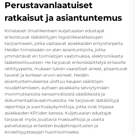
Perustavanlaatuiset
ratkaisut ja asiantuntemus
Kiinalaiset ilmaliikenteen kuljetusalan edustajat
erikoistuvat räätälöityjen logistiikkaratkaisujen
tarjoamiseen, jotka vastaavat asiakkaiden erityistarpeita.
Heidän tiimeissään on alan asiantuntijoita, jotka
ymmärtävät eri toimialojen vaatimuksia, elektroniikasta
lääketeollisuuteen. He tarjoavat erikoiskäsittelyä erilaisille
rahtityypeille, mukaan lukien vaaralliset aineet, pilaantuvat
tavarat ja korkean arvon esineet. Heidän
asiantuntemuksensa ulottuu kaupan sääntöjen
noudattamiseen, auttaen asiakkaita selviytymään
monimutkaisista kansainvälisistä säädöksistä ja
dokumentaatiavaatimuksista. He tarjoavat räätälöityjä
raportteja ja suorituskykymittoja, jotka ovat linjassa
asiakkaiden KPI:iden kanssa. Kuljetusalan edustajat
tarjoavat myös joustavia maksuehtoja ja useita
palvelutasoja erilaisten budjettirajoitusten ja
kiireellisyystasojen huomioimiseksi.