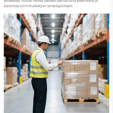
asiakkaat voivat tehdä dataan perustuvia päätöksiä ja
parantaa toimitusketjun strategioitaan.