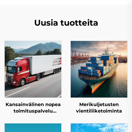
Uusia tuotteita
Kansainvälinen nopea
Merikuljetusten
toimituspalvelu
vientiliiketoiminta
(DHL/FEDEX/UPS)