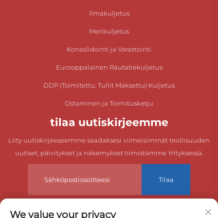
Ilmakuljetus
Merikuljetus
Konsolidointi ja Varastointi
Eurooppalainen Rautatiekuljetus
DDP (Toimitettu, Tullit Maksettu) Kuljetus
Ostaminen ja Toimitusketju
tilaa uutiskirjeemme
Liity uutiskirjeeseemme saadaksesi viimeisimmät teollisuuden
uutiset, päivitykset ja näkemykset tiimistämme Yrityksessä.
Tilaa
We value your privacy