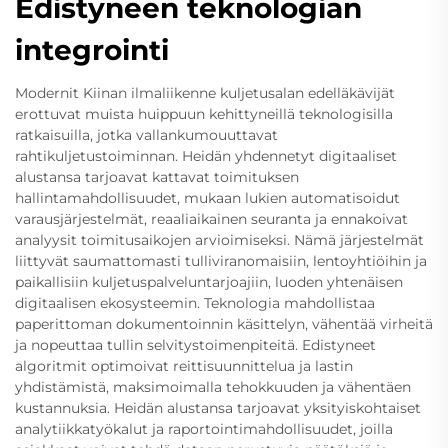
Edistyneen teknologian
integrointi
Modernit Kiinan ilmaliikenne kuljetusalan edelläkävijät
erottuvat muista huippuun kehittyneillä teknologisilla
ratkaisuilla, jotka vallankumouuttavat
rahtikuljetustoiminnan. Heidän yhdennetyt digitaaliset
alustansa tarjoavat kattavat toimituksen
hallintamahdollisuudet, mukaan lukien automatisoidut
varausjärjestelmät, reaaliaikainen seuranta ja ennakoivat
analyysit toimitusaikojen arvioimiseksi. Nämä järjestelmät
liittyvät saumattomasti tulliviranomaisiin, lentoyhtiöihin ja
paikallisiin kuljetuspalveluntarjoajiin, luoden yhtenäisen
digitaalisen ekosysteemin. Teknologia mahdollistaa
paperittoman dokumentoinnin käsittelyn, vähentää virheitä
ja nopeuttaa tullin selvitystoimenpiteitä. Edistyneet
algoritmit optimoivat reittisuunnittelua ja lastin
yhdistämistä, maksimoimalla tehokkuuden ja vähentäen
kustannuksia. Heidän alustansa tarjoavat yksityiskohtaiset
analytiikkatyökalut ja raportointimahdollisuudet, joilla