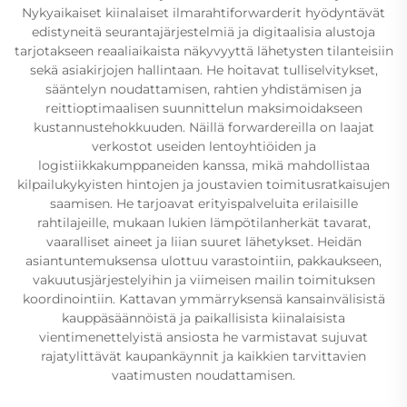
Nykyaikaiset kiinalaiset ilmarahtiforwarderit hyödyntävät
edistyneitä seurantajärjestelmiä ja digitaalisia alustoja
tarjotakseen reaaliaikaista näkyvyyttä lähetysten tilanteisiin
sekä asiakirjojen hallintaan. He hoitavat tulliselvitykset,
sääntelyn noudattamisen, rahtien yhdistämisen ja
reittioptimaalisen suunnittelun maksimoidakseen
kustannustehokkuuden. Näillä forwardereilla on laajat
verkostot useiden lentoyhtiöiden ja
logistiikkakumppaneiden kanssa, mikä mahdollistaa
kilpailukykyisten hintojen ja joustavien toimitusratkaisujen
saamisen. He tarjoavat erityispalveluita erilaisille
rahtilajeille, mukaan lukien lämpötilanherkät tavarat,
vaaralliset aineet ja liian suuret lähetykset. Heidän
asiantuntemuksensa ulottuu varastointiin, pakkaukseen,
vakuutusjärjestelyihin ja viimeisen mailin toimituksen
koordinointiin. Kattavan ymmärryksensä kansainvälisistä
kauppäsäännöistä ja paikallisista kiinalaisista
vientimenettelyistä ansiosta he varmistavat sujuvat
rajatylittävät kaupankäynnit ja kaikkien tarvittavien
vaatimusten noudattamisen.