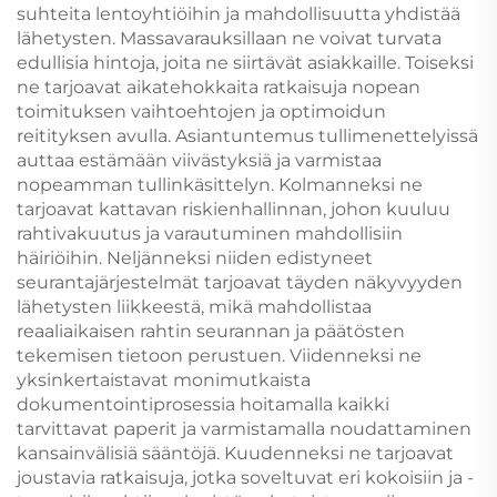
suhteita lentoyhtiöihin ja mahdollisuutta yhdistää
lähetysten. Massavarauksillaan ne voivat turvata
edullisia hintoja, joita ne siirtävät asiakkaille. Toiseksi
ne tarjoavat aikatehokkaita ratkaisuja nopean
toimituksen vaihtoehtojen ja optimoidun
reitityksen avulla. Asiantuntemus tullimenettelyissä
auttaa estämään viivästyksiä ja varmistaa
nopeamman tullinkäsittelyn. Kolmanneksi ne
tarjoavat kattavan riskienhallinnan, johon kuuluu
rahtivakuutus ja varautuminen mahdollisiin
häiriöihin. Neljänneksi niiden edistyneet
seurantajärjestelmät tarjoavat täyden näkyvyyden
lähetysten liikkeestä, mikä mahdollistaa
reaaliaikaisen rahtin seurannan ja päätösten
tekemisen tietoon perustuen. Viidenneksi ne
yksinkertaistavat monimutkaista
dokumentointiprosessia hoitamalla kaikki
tarvittavat paperit ja varmistamalla noudattaminen
kansainvälisiä sääntöjä. Kuudenneksi ne tarjoavat
joustavia ratkaisuja, jotka soveltuvat eri kokoisiin ja -