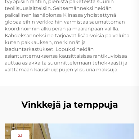
tyyppisiin rahtiin, pienistä paketeista suuriin
teollisuuslaitteisiin. Seitsemänneksi heidän
paikallinen läsnäolonsa Kiinassa yhdistettynä
globaaleihin verkkoihin varmistaa saumattoman
koordinoinnin alkuperän ja määränpään välillä.
Kahdeksanneksi ne tarjoavat lisäarvoisia palveluita,
kuten pakkauksen, merkinnät ja
laaduntarkastukset. Lopuksi heidän
asiantuntemuksensa kausittaisissa rahtikuvioissa
auttaa asiakkaita suunnittelemaan tehokkaasti ja
välttämään kausihuippujen ylisuuria maksuja.
Vinkkejä ja temppuja
23