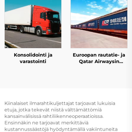
Konsolidointi ja
Euroopan rautatie- ja
varastointi
Qatar Airwaysin
erikoislinjapalvelut
Kiinalaiset ilmarahtikuljettajat tarjoavat lukuisia
etuja, jotka tekevät niistä välttämättömiä
kansainvälisissä rahtiliikenneoperaatioissa.
Ensinnäkin ne tarjoavat merkittäviä
kustannussäästöjä hyödyntämällä vakiintuneita