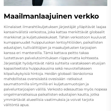
Maailmanlaajuinen verkko
Kiinalaiset ilmarahtikuljetuksen järjestäjät ylläpitävät laajaa
kansainvälistä verkostoa, joka kattaa merkittävät globaalit
markkinat ja kuljetuskeskukset. Tähän verkostoon kuuluvat
kumppanuudet huippuluokan lentoyhtiöiden, paikallisten
edustajien, tullivälittäjien ja maakuljetusten tarjoajien
kanssa eri mantereilla. Tämä kattava peitto takaa
luotettavan palvelutoimituksen riippumatta kohteesta.
Järjestäjät hyödyntävät näitä suhteita varatakseen etusijan
kapasiteetista huippukausina sekä neuvotellakseen
kilpailukykyisiä hintoja. Heidän globaali läsnäolonsa
mahdollistaa ovensisästä ovesisään -ratkaisut
saumattomilla siirtymillä eri kuljetusmuotojen ja
palveluntarjoajien välillä. Verkosto edesauttaa myös nopeaa
ongelmanratkaisua paikallisten edustajien kautta, jotka
ymmärtävät alueellisia vaatimuksia ja voivat tarjota
välitöntä apua.