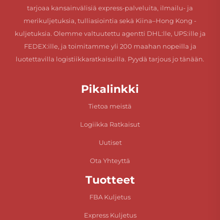
tarjoaa kansainvälisiä express-palveluita, ilmailu- ja
merikuljetuksia, tulliasiointia sekä Kiina–Hong Kong -
kuljetuksia. Olemme valtuutettu agentti DHL:lle, UPS:ille ja
FEDEX:ille, ja toimitamme yli 200 maahan nopeilla ja
luotettavilla logistiikkaratkaisuilla. Pyydä tarjous jo tänään.
Pikalinkki
Tietoa meistä
Logiikka Ratkaisut
Uutiset
Ota Yhteyttä
Tuotteet
FBA Kuljetus
Express Kuljetus