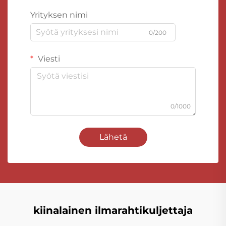
Yrityksen nimi
0/200
Viesti
0/1000
Lähetä
kiinalainen ilmarahtikuljettaja