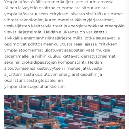
Ympäristöystävällisten merikuljetusten eturintamassa
Kiinan laivayhtiö osoittaa erinomaista sitoutumista
ympäristövastuuseen. Yrityksen laivasto sisältää uusimmat
vihreät teknologiat, kuten matalarikkivetyjärjestelmät,
vesiväljästen käsittelylaitteet ja energiatehokkaat eteenpäin
vievät järjestelmät. Heidän aluksensa on varustettu
älykkäillä energianhallintajärjestelmillä, jotka seuraavat ja
optimoivat polttoaineenkulutusta reaaliajassa. Yrityksen
ympäristöohjelmat ulottuvat säädösten vaatimuksia
pidemmälle, ja niihin kuuluu kattavat kierrätysohjelmat
sekä hiilidioksidipäästöjen kompensointi. Heidän
sitoutumisensa kestävyyteen ilmenee jatkuvasta
sijoittamisesta uusiutuviin energiaratkaisuihin ja
osallistumisesta globaaleihin
ympäristönsuojeluhankkeisiin.