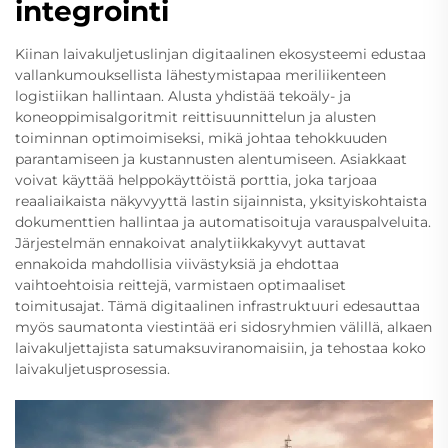
integrointi
Kiinan laivakuljetuslinjan digitaalinen ekosysteemi edustaa
vallankumouksellista lähestymistapaa meriliikenteen
logistiikan hallintaan. Alusta yhdistää tekoäly- ja
koneoppimisalgoritmit reittisuunnittelun ja alusten
toiminnan optimoimiseksi, mikä johtaa tehokkuuden
parantamiseen ja kustannusten alentumiseen. Asiakkaat
voivat käyttää helppokäyttöistä porttia, joka tarjoaa
reaaliaikaista näkyvyyttä lastin sijainnista, yksityiskohtaista
dokumenttien hallintaa ja automatisoituja varauspalveluita.
Järjestelmän ennakoivat analytiikkakyvyt auttavat
ennakoida mahdollisia viivästyksiä ja ehdottaa
vaihtoehtoisia reittejä, varmistaen optimaaliset
toimitusajat. Tämä digitaalinen infrastruktuuri edesauttaa
myös saumatonta viestintää eri sidosryhmien välillä, alkaen
laivakuljettajista satumaksuviranomaisiin, ja tehostaa koko
laivakuljetusprosessia.