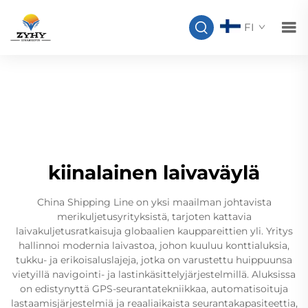
FI
kiinalainen laivaväylä
China Shipping Line on yksi maailman johtavista
merikuljetusyrityksistä, tarjoten kattavia
laivakuljetusratkaisuja globaalien kauppareittien yli. Yritys
hallinnoi modernia laivastoa, johon kuuluu konttialuksia,
tukku- ja erikoisaluslajeja, jotka on varustettu huippuunsa
vietyillä navigointi- ja lastinkäsittelyjärjestelmillä. Aluksissa
on edistynyttä GPS-seurantatekniikkaa, automatisoituja
lastaamisjärjestelmiä ja reaaliaikaista seurantakapasiteettia,