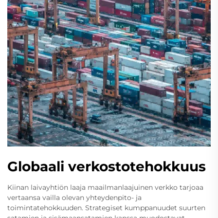
Globaali verkostotehokkuus
Kiinan laivayhtiön laaja maailmanlaajuinen verkko tarjoaa
vertaansa vailla olevan yhteydenpito- ja
toimintatehokkuuden. Strategiset kumppanuudet suurten
satamien ja sisämaansatamien kanssa muodostavat