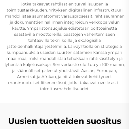
jotka takaavat rahtilastien turvallisuuden ja
toimitustarkkuuden. Yrityksen digitaalinen infrastruktuuri
mahdollistaa saumattomat varausprosessit, rahtiseurannan
ja dokumenttien hallinnan integroidun verkkopalvelun
kautta. Ympäristönsuojelua edistetään polttoainetta
säästävillä moottoreilla, päästöjen vähentämiseen
tähtäävillä tekniikoilla ja ekologisilla
jätteidenhallintajärjestelmillä. Laivayhtiöllä on strategisia
kumppanuuksia useiden suurten satamien kanssa ympäri
maailmaa, mikä mahdollistaa tehokkaan rahtikäsittelyn ja
lyhentää kuljetusaikoja. Sen verkosto ulottuu yli 100 maihin,
ja säännölliset palvelut yhdistävät Aasian, Euroopan,
Amerikat ja Afrikan, ja niitä tukevat kehittyneet
monimuotoiset liikennelösut, jotka takaavat ovelle asti -
toimitusmahdollisuudet.
Uusien tuotteiden suositus