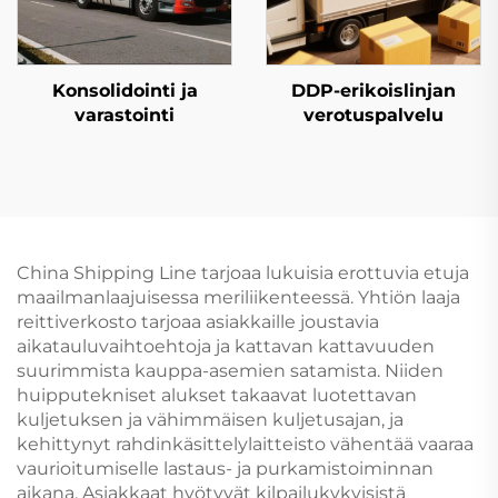
Konsolidointi ja
DDP-erikoislinjan
varastointi
verotuspalvelu
China Shipping Line tarjoaa lukuisia erottuvia etuja
maailmanlaajuisessa meriliikenteessä. Yhtiön laaja
reittiverkosto tarjoaa asiakkaille joustavia
aikatauluvaihtoehtoja ja kattavan kattavuuden
suurimmista kauppa-asemien satamista. Niiden
huipputekniset alukset takaavat luotettavan
kuljetuksen ja vähimmäisen kuljetusajan, ja
kehittynyt rahdinkäsittelylaitteisto vähentää vaaraa
vaurioitumiselle lastaus- ja purkamistoiminnan
aikana. Asiakkaat hyötyvät kilpailukykyisistä