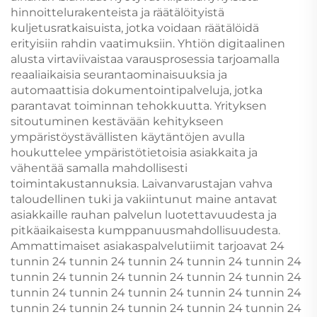
hinnoittelurakenteista ja räätälöityistä
kuljetusratkaisuista, jotka voidaan räätälöidä
erityisiin rahdin vaatimuksiin. Yhtiön digitaalinen
alusta virtaviivaistaa varausprosessia tarjoamalla
reaaliaikaisia seurantaominaisuuksia ja
automaattisia dokumentointipalveluja, jotka
parantavat toiminnan tehokkuutta. Yrityksen
sitoutuminen kestävään kehitykseen
ympäristöystävällisten käytäntöjen avulla
houkuttelee ympäristötietoisia asiakkaita ja
vähentää samalla mahdollisesti
toimintakustannuksia. Laivanvarustajan vahva
taloudellinen tuki ja vakiintunut maine antavat
asiakkaille rauhan palvelun luotettavuudesta ja
pitkäaikaisesta kumppanuusmahdollisuudesta.
Ammattimaiset asiakaspalvelutiimit tarjoavat 24
tunnin 24 tunnin 24 tunnin 24 tunnin 24 tunnin 24
tunnin 24 tunnin 24 tunnin 24 tunnin 24 tunnin 24
tunnin 24 tunnin 24 tunnin 24 tunnin 24 tunnin 24
tunnin 24 tunnin 24 tunnin 24 tunnin 24 tunnin 24