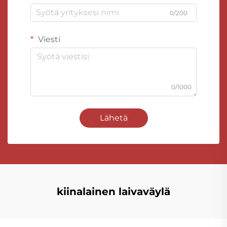
0/200
Viesti
0/1000
Lähetä
kiinalainen laivaväylä