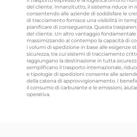
Il trasporto espresso e la logistica offrono nu
del cliente. Innanzitutto, il sistema riduce in
consentendo alle aziende di soddisfare le cres
di tracciamento fornisce una visibilità in tem
pianificare di conseguenza. Questa trasparenza
del cliente. Un altro vantaggio fondamentale è 
massimizzando al contempo la capacità di con
i volumi di spedizione in base alle esigenze sta
sicurezza, tra cui sistemi di tracciamento crit
raggiungano la destinazione in tutta sicurezz
semplificano il trasporto internazionale, riduc
e tipologie di spedizioni consente alle aziend
della catena di approvvigionamento. I benefici
il consumo di carburante e le emissioni, aiuta
operativa.