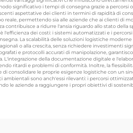
merosi vantaggi significativi che influiscono direttamente
 modo significativo i tempi di consegna grazie a percorsi ot
centi aspettative dei clienti in termini di rapidità di c
po reale, permettendo sia alle aziende che ai clienti di m
 contribuisce a ridurre l'ansia riguardo allo stato della
l'efficienza dei costi: i sistemi automatizzati e i percors
segna. La scalabilità delle soluzioni logistiche moderne
gionali o alla crescita, senza richiedere investimenti signif
tografati e protocolli accurati di manipolazione, garantisco
a. L'integrazione della documentazione digitale e l'elab
endo ritardi e problemi di conformità. Inoltre, la flessibi
e di consolidare le proprie esigenze logistiche con un sin
 ambientali sono anch'essi rilevanti: i percorsi ottimizza
ndo le aziende a raggiungere i propri obiettivi di sosten