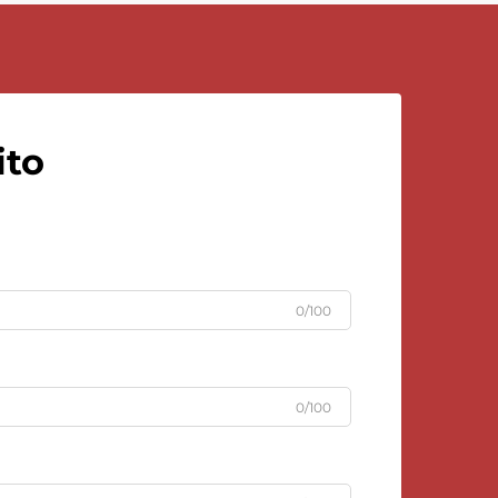
ito
0/100
0/100