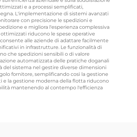
 sull'efficienza aziendale e sulla soddisfazione
timizzati e a processi semplificati,
onsegna. L'implementazione di sistemi avanzati
onitorare con precisione le spedizioni e
 spedizione e migliora l'esperienza complessiva
i ottimizzati riducono le spese operative
 consente alle aziende di adattare facilmente
icativi in infrastrutture. Le funzionalità di
no che spedizioni sensibili o di valore
orazione automatizzata delle pratiche doganali
lità del sistema nel gestire diverse dimensioni
golo fornitore, semplificando così la gestione
ti e la gestione moderna della flotta riducono
ibilità mantenendo al contempo l'efficienza