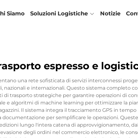
hi Siamo
Soluzioni Logistiche
Notizie
Con
rasporto espresso e logisti
esentano una rete sofisticata di servizi interconnessi proge
cali, nazionali e internazionali. Questo sistema completo
 di trasporto strategiche per garantire operazioni di cons
ciale e algoritmi di machine learning per ottimizzare la pi
gazzini. Il sistema integra il tracciamento GPS in tempo 
ella documentazione per semplificare le operazioni. Ques
edizioni lungo l'intera catena di approvvigionamento, dal 
i l'evasione degli ordini nel commercio elettronico, le con