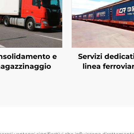
nsolidamento e
Servizi dedicat
agazzinaggio
linea ferrovia
europea e Qa
Airways