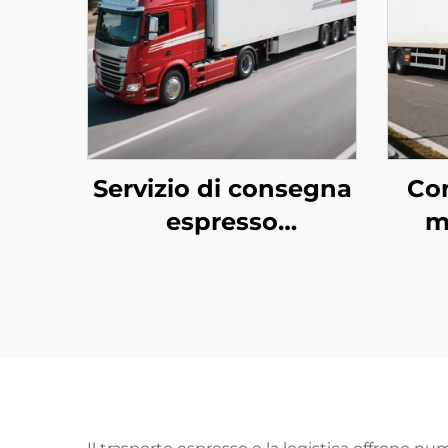
Servizio di consegna
Co
espresso
m
internazionale
(DHL/FEDEX/UPS)