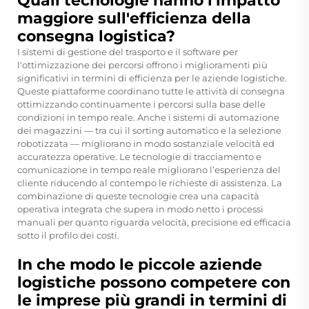
Quali tecnologie hanno l'impatto
maggiore sull'efficienza della
consegna logistica?
I sistemi di gestione del trasporto e il software per
l'ottimizzazione dei percorsi offrono i miglioramenti più
significativi in termini di efficienza per le aziende logistiche.
Queste piattaforme coordinano tutte le attività di consegna
ottimizzando continuamente i percorsi sulla base delle
condizioni in tempo reale. Anche i sistemi di automazione
dei magazzini — tra cui il sorting automatico e la selezione
robotizzata — migliorano in modo sostanziale velocità ed
accuratezza operative. Le tecnologie di tracciamento e
comunicazione in tempo reale migliorano l’esperienza del
cliente riducendo al contempo le richieste di assistenza. La
combinazione di queste tecnologie crea una capacità
operativa integrata che supera in modo netto i processi
manuali per quanto riguarda velocità, precisione ed efficacia
sotto il profilo dei costi.
In che modo le piccole aziende
logistiche possono competere con
le imprese più grandi in termini di