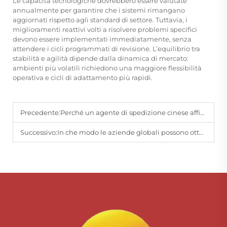
Le capacità tecnologiche dovrebbero essere valutate
annualmente per garantire che i sistemi rimangano
aggiornati rispetto agli standard di settore. Tuttavia, i
miglioramenti reattivi volti a risolvere problemi specifici
devono essere implementati immediatamente, senza
attendere i cicli programmati di revisione. L’equilibrio tra
stabilità e agilità dipende dalla dinamica di mercato:
ambienti più volatili richiedono una maggiore flessibilità
operativa e cicli di adattamento più rapidi.
Precedente:
Perché un agente di spedizione cinese affidabile è essenziale per il successo della catena di approvvigionamento globale?
Successivo:
In che modo le aziende globali possono ottenere vantaggi competitivi grazie ai servizi logistici dalla Cina?