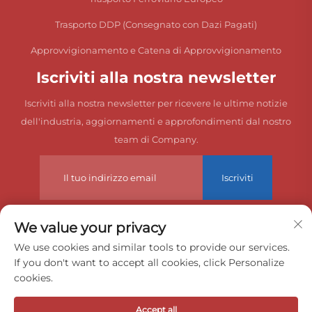
Trasporto DDP (Consegnato con Dazi Pagati)
Approvvigionamento e Catena di Approvvigionamento
Iscriviti alla nostra newsletter
Iscriviti alla nostra newsletter per ricevere le ultime notizie
dell'industria, aggiornamenti e approfondimenti dal nostro
team di Company.
Iscriviti
We value your privacy
Diritti d'autore © 2026 China Dongguan Zeyuan International
We use cookies and similar tools to provide our services.
If you don't want to accept all cookies, click Personalize
Freight Agency Co., Ltd. Tutti i diritti riservati.
cookies.
Informativa sulla privacy
Accept all