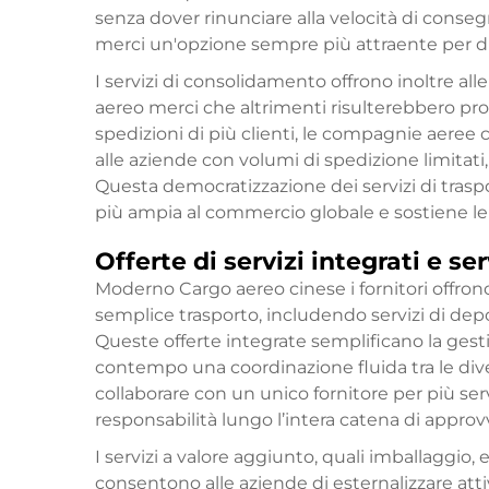
senza dover rinunciare alla velocità di consegn
merci un'opzione sempre più attraente per di
I servizi di consolidamento offrono inoltre all
aereo merci che altrimenti risulterebbero proi
spedizioni di più clienti, le compagnie aeree 
alle aziende con volumi di spedizione limitat
Questa democratizzazione dei servizi di trasp
più ampia al commercio globale e sostiene le i
Offerte di servizi integrati e se
Moderno
Cargo aereo cinese
i fornitori offro
semplice trasporto, includendo servizi di dep
Queste offerte integrate semplificano la gesti
contempo una coordinazione fluida tra le diver
collaborare con un unico fornitore per più serv
responsabilità lungo l’intera catena di appr
I servizi a valore aggiunto, quali imballaggio, 
consentono alle aziende di esternalizzare att