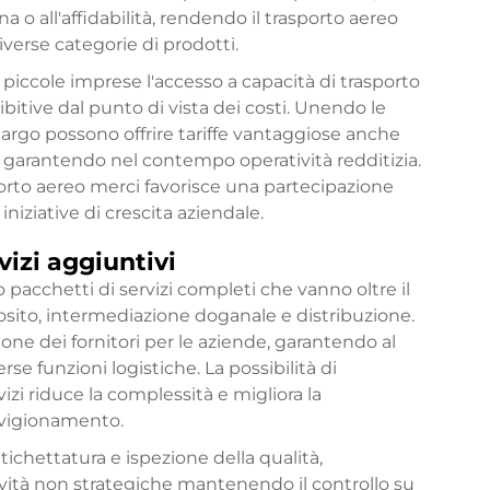
a o all'affidabilità, rendendo il trasporto aereo
verse categorie di prodotti.
e piccole imprese l'accesso a capacità di trasporto
bitive dal punto di vista dei costi. Unendo le
cargo possono offrire tariffe vantaggiose anche
i, garantendo nel contempo operatività redditizia.
orto aereo merci favorisce una partecipazione
niziative di crescita aziendale.
rvizi aggiuntivi
no pacchetti di servizi completi che vanno oltre il
osito, intermediazione doganale e distribuzione.
one dei fornitori per le aziende, garantendo al
se funzioni logistiche. La possibilità di
izi riduce la complessità e migliora la
ovvigionamento.
etichettatura e ispezione della qualità,
ività non strategiche mantenendo il controllo su