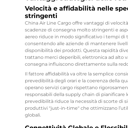
Velocità e affidabilità nelle sp
stringenti
China Air Line Cargo offre vantaggi di veloci
scadenze di consegna molto stringenti e aspett
aereo riduce in modo significativo i tempi di t
consentendo alle aziende di mantenere livelli 
disponibilità dei prodotti. Questa rapidità div
trattano merci deperibili, elettronica ad alto va
consegna influiscono direttamente sulla reddit
Il fattore affidabilità va oltre la semplice con
prevedibilità degli orari e la coerenza della q
operano servizi cargo rispettano rigorosamente
responsabili della supply chain di pianificare
prevedibilità riduce la necessità di scorte di 
produttivi "just-in-time" che ottimizzano l’util
globali.
Connettività Globale e Flessibil