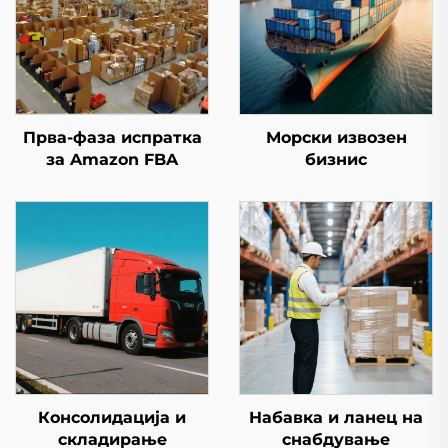
Прва-фаза испратка
Морски извозен
за Amazon FBA
бизнис
Консолидација и
Набавка и ланец на
складирање
снабдување