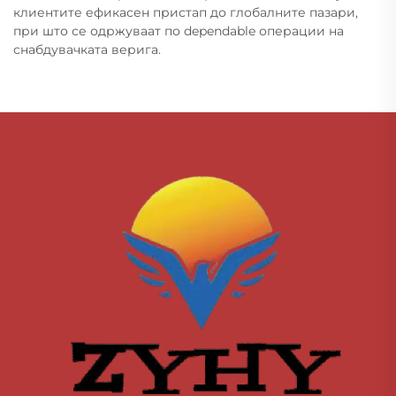
клиентите ефикасен пристап до глобалните пазари,
при што се одржуваат по dependable операции на
снабдувачката верига.