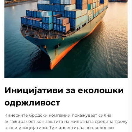
Иницијативи за еколошки
одржливост
Кинеските бродски компании покажуваат силна
ангажираност кон заштита на животната средина преку
разни иницијативи. Тие инвестираа во еколошки