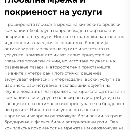
покриеност на услуги
Проширената глобална мрежа на кинеските бродски
компании обезбедува непревозходна поврзаност и
покриеност со услуги. Нивните стратешки партнерства
и договори за заедничко користење бродови ја
оптимизираат мрежата на рутите и честотата на
услугите. Компаниите имаат силно присуство во
главните трговски линии, но исто така служат и на
развивање пазари и второстепени пристаништа.
Нивните интегрирани логистички решенија
вклучуваат ефикасни интермодални врски, услуги за
царинско расчистување и складишни објекти на
клучни локации. Планирањето на мрежата од страна на
компаниите осигурува балансирана дистрибуција на
капацитетот и оптимално искористување на бродовите
низ рутите. Нивното присуство во главните
маритимни чворови овозможува брзи опции за транс-
бродирање и флексибилни алтернативни рути. Ова
комплексна покриеност на мрежата им овозможува на