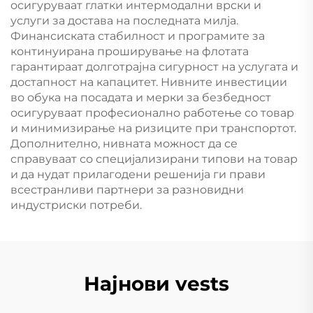
осигуруваат глатки интермодални врски и
услуги за достава на последната милја.
Финансиската стабилност и програмите за
континуирана проширување на флотата
гарантираат долготрајна сигурност на услугата и
достапност на капацитет. Нивните инвестиции
во обука на посадата и мерки за безбедност
осигуруваат професионално работење со товар
и минимизирање на ризиците при транспортот.
Дополнително, нивната можност да се
справуваат со специјализирани типови на товар
и да нудат прилагодени решенија ги прави
всестранливи партнери за разновидни
индустриски потреби.
Најнови vests