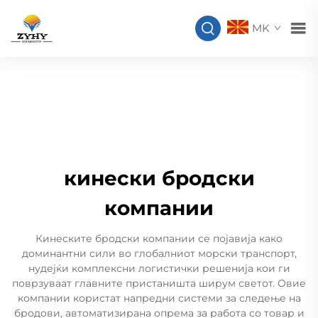
MK
кинески бродски
компании
Кинеските бродски компании се појавија како
доминантни сили во глобалниот морски транспорт,
нудејќи комплексни логистички решенија кои ги
поврзуваат главните пристаништа ширум светот. Овие
компании користат напредни системи за следење на
бродови, автоматизирана опрема за работа со товар и