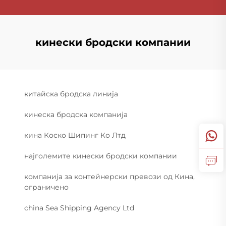
кинески бродски компании
китайска бродска линија
кинеска бродска компанија
кина Коско Шипинг Ко Лтд
најголемите кинески бродски компании
компанија за контейнерски превози од Кина,
ограничено
china Sea Shipping Agency Ltd