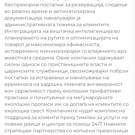
беспрекорни постапки за резервација, следење
во реално време и автоматизирана
документација, намалувајќи ја
административната тежина за клиентите.
Интеграцијата на вештачка интелигенција во
планирањето на рутите и оптимизацијата на
товарот ја максимизира ефикасноста,
истовремено минимизирајќи го влијанието врз
животната средина. Овие компании одржуваат
силни односи со пристанишните власти и
царинските службеници, овозможувајќи побрзи
постапки за испраќање и намалување на
времената на задршка. Нивната ангажираност
кон одржливост преку еколошки прифатливи
практики и почитување на меѓународните
еколошки прописи им се допаѓа на клиентите со
еколошка свест. Компаниите нудат комплексна
поддршка за клиенти преку тимови за услуги на
повеќе јазици и центри за помош 24/7. Нивните
стратешки партнерства со копнени превозници