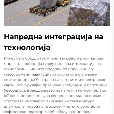
Напредна интеграција на
технологија
Кинеските бродски компании ја револуционизираа
морската операција преку целосна интеграција на
технологии. Нивните бродови се опремени со
најсовремени навигациски системи, вклучувајќи
позиционирање базирано на сателити и електронски
карти, осигурувајќи прецизно упатување и подобрена
безбедност. Воведувањето на паметни контейнери со
IoT сензори овозможува следење во реално време на
состојбата на товарот, вклучувајќи температура,
влажност и нивоа на тресење. Нивните сопствени
софтверски платформи обезбедуваат целосна