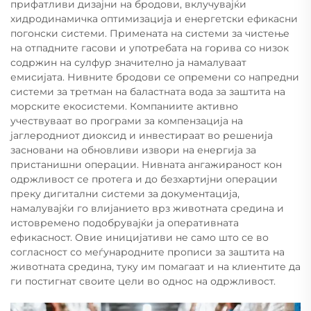
прифатливи дизајни на бродови, вклучувајќи
хидродинамичка оптимизација и енергетски ефикасни
погонски системи. Примената на системи за чистење
на отпадните гасови и употребата на горива со низок
содржин на сулфур значително ја намалуваат
емисијата. Нивните бродови се опремени со напредни
системи за третман на баластната вода за заштита на
морските екосистеми. Компаниите активно
учествуваат во програми за компензација на
јаглеродниот диоксид и инвестираат во решенија
засновани на обновливи извори на енергија за
пристанишни операции. Нивната ангажираност кон
одржливост се протега и до безхартијни операции
преку дигитални системи за документација,
намалувајќи го влијанието врз животната средина и
истовремено подобрувајќи ја оперативната
ефикасност. Овие иницијативи не само што се во
согласност со меѓународните прописи за заштита на
животната средина, туку им помагаат и на клиентите да
ги постигнат своите цели во однос на одржливост.