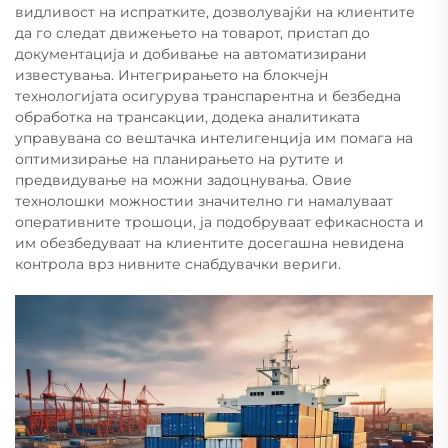
видливост на испратките, дозволувајќи на клиентите
да го следат движењето на товарот, пристап до
документација и добивање на автоматизирани
известувања. Интегрирањето на блокчејн
технологијата осигурува транспарентна и безбедна
обработка на трансакции, додека аналитиката
управувана со вештачка интелигенција им помага на
оптимизирање на планирањето на рутите и
предвидување на можни задоцнувања. Овие
технолошки можностии значително ги намалуваат
оперативните трошоци, ја подобруваат ефикасноста и
им обезбедуваат на клиентите досегашна невидена
контрола врз нивните снабдувачки вериги.