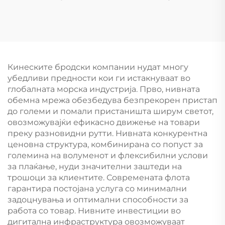
Кинеските бродски компании нудат многу
убедливи предности кои ги истакнуваат во
глобалната морска индустрија. Прво, нивната
обемна мрежа обезбедува безпрекорен пристап
до големи и помали пристаништа ширум светот,
овозможувајќи ефикасно движење на товари
преку разновидни рутти. Нивната конкурентна
ценовна структура, комбинирана со попуст за
големина на волуменот и флексибилни услови
за плаќање, нуди значителни заштеди на
трошоци за клиентите. Современата флота
гарантира постојана услуга со минимални
задоцнувања и оптимални способности за
работа со товар. Нивните инвестиции во
дигитална инфраструктура овозможуваат