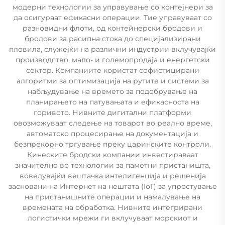
модерни технологии за управување со контејнери за
да осигураат ефикасни операции. Тие управуваат со
разновидни флоти, од контейнерски бродови и
бродови за расипна стока до специјализирани
пловила, служејќи на различни индустрии вклучувајќи
производство, мало- и големопродаја и енергетски
сектор. Компаниите користат софистицирани
алгоритми за оптимизација на рутите и системи за
набљудување на времето за подобрување на
планирањето на патувањата и ефикасноста на
горивото. Нивните дигитални платформи
овозможуваат следење на товарот во реално време,
автоматско процесирање на документација и
безпрекорно тргување преку царинските контроли.
Кинеските бродски компании инвестираваат
значително во технологии за паметни пристаништа,
воведувајќи вештачка интелигенција и решенија
засновани на Интернет на нештата (IoT) за упростување
на пристанишните операции и намалување на
времената на обработка. Нивните интегрирани
логистички мрежи ги вклучуваат морскиот и