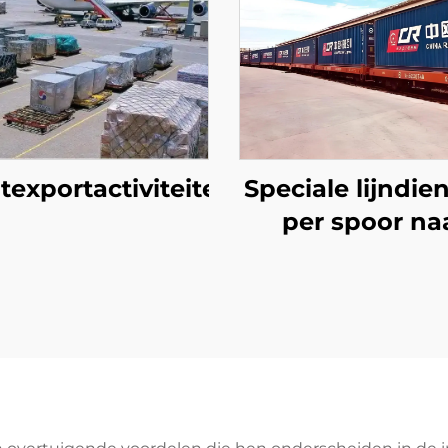
texportactiviteiten
Speciale lijndie
per spoor na
Europa en Qa
Airways