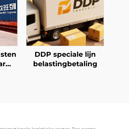
nsten
DDP speciale lijn
ar
belastingbetaling
tar