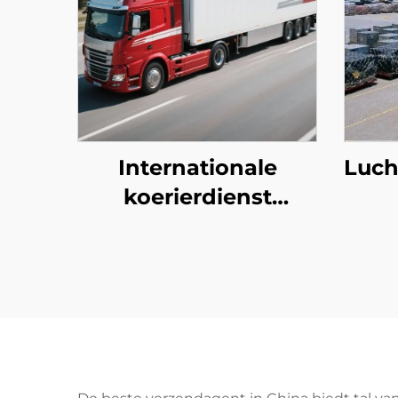
Internationale
Luch
koerierdienst
(DHL/FEDEX/UPS)