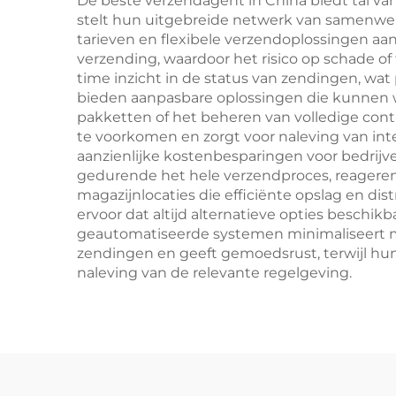
De beste verzendagent in China biedt tal van
stelt hun uitgebreide netwerk van samenwe
tarieven en flexibele verzendoplossingen aa
verzending, waardoor het risico op schade of
time inzicht in de status van zendingen, w
bieden aanpasbare oplossingen die kunnen w
pakketten of het beheren van volledige con
te voorkomen en zorgt voor naleving van inte
aanzienlijke kostenbesparingen voor bedrij
gedurende het hele verzendproces, reageren 
magazijnlocaties die efficiënte opslag en d
ervoor dat altijd alternatieve opties beschik
geautomatiseerde systemen minimaliseert me
zendingen en geeft gemoedsrust, terwijl hun
naleving van de relevante regelgeving.