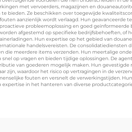
 overtuigende voordelen die hen onderscheiden in de int
rkingen met vervoerders, magazijnen en douaneautorit
n te bieden. Ze beschikken over toegewijde kwaliteitsc
 fouten aanzienlijk wordt verlaagd. Hun geavanceerde tec
at proactieve probleemoplossing en goed geïnformeerde
orden afgestemd op specifieke bedrijfsbehoeften, of h
tainerladingen. Hun expertise op het gebied van douan
rnationale handelsvereisten. De consolidatiediensten d
ven die meerdere items verzenden. Hun meertalige ond
snel op vragen en bieden tijdige oplossingen. De agen
istributie van goederen mogelijk maken. Hun gevestigde
baar zijn, waardoor het risico op vertragingen in de ver
nselijke fouten en versnelt de verwerkingstijden. Hun
 expertise in het hanteren van diverse productcategori