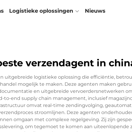
ns
Logistieke oplossingen
Nieuws
beste verzendagent in chin
n uitgebreide logistieke oplossing die efficiëntie, bet
 handel mogelijk te maken. Deze agenten maken gebru
ocumentatie en uitgebreide vervoerdersnetwerken om
nd-to-end supply chain management, inclusief magazijno
astructuur omvat real-time zendingvolging, geautomatise
rzendproces stroomlijnen. Deze agenten onderhouden s
kunnen omgaan met complexe regelgeving. Zij zijn gespe
esslevering, om tegemoet te komen aan uiteenlopende 