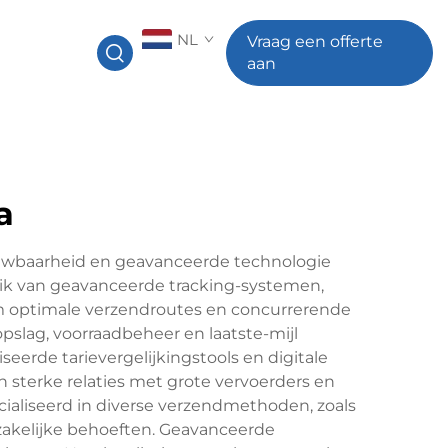
NL
Vraag een offerte
aan
a
rouwbaarheid en geavanceerde technologie
ik van geavanceerde tracking-systemen,
 optimale verzendroutes en concurrerende
pslag, voorraadbeheer en laatste-mijl
erde tarievergelijkingstools en digitale
terke relaties met grote vervoerders en
cialiseerd in diverse verzendmethoden, zoals
zakelijke behoeften. Geavanceerde