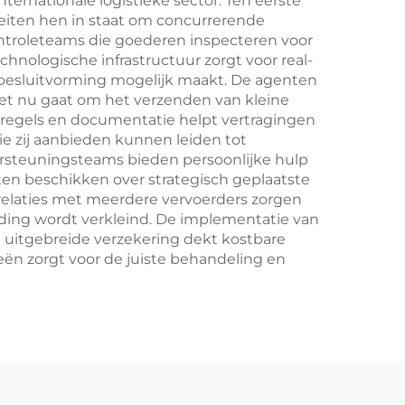
ernationale logistieke sector. Ten eerste
eiten hen in staat om concurrerende
ontroleteams die goederen inspecteren voor
hnologische infrastructuur zorgt voor real-
 besluitvorming mogelijk maakt. De agenten
et nu gaat om het verzenden van kleine
eregels en documentatie helpt vertragingen
ie zij aanbieden kunnen leiden tot
ersteuningsteams bieden persoonlijke hulp
ten beschikken over strategisch geplaatste
 relaties met meerdere vervoerders zorgen
zending wordt verkleind. De implementatie van
 uitgebreide verzekering dekt kostbare
eën zorgt voor de juiste behandeling en