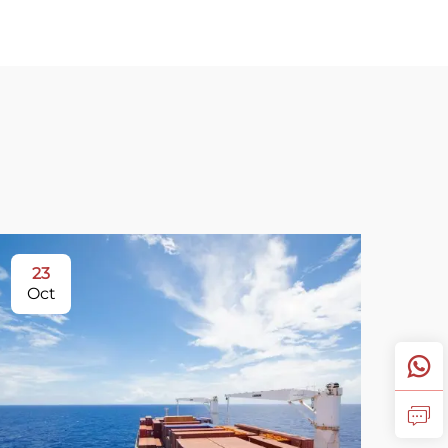
23
Oct