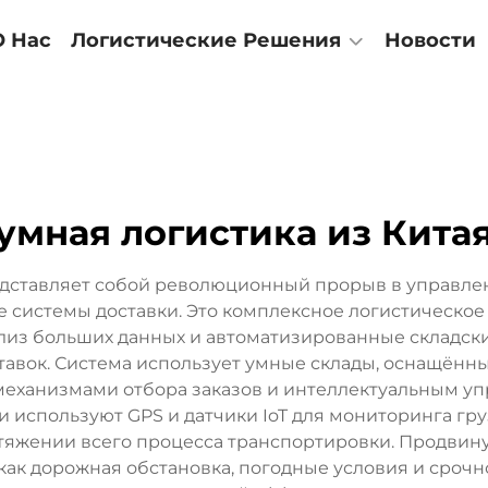
О Нас
Логистические Решения
Новости
умная логистика из Кита
едставляет собой революционный прорыв в управл
 системы доставки. Это комплексное логистическо
нализ больших данных и автоматизированные складс
ставок. Система использует умные склады, оснащён
еханизмами отбора заказов и интеллектуальным у
 используют GPS и датчики IoT для мониторинга гру
тяжении всего процесса транспортировки. Продви
 как дорожная обстановка, погодные условия и срочн