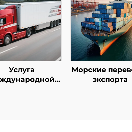
Услуга
Морские перев
ждународной
экспорта
пресс-доставки
HL/FEDEX/UPS)