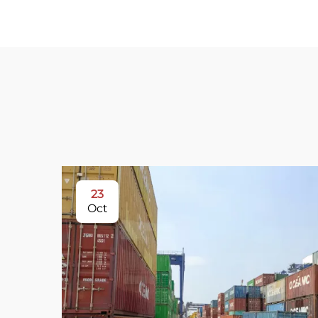
23
Oct