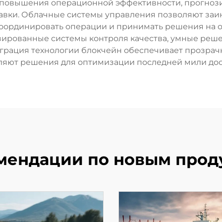
 повышения операционной эффективности, прогнози
авки. Облачные системы управления позволяют заи
оординировать операции и принимать решения на о
изированные системы контроля качества, умные реш
еграция технологии блокчейн обеспечивает прозрачн
яют решения для оптимизации последней мили дост
мендации по новым прод