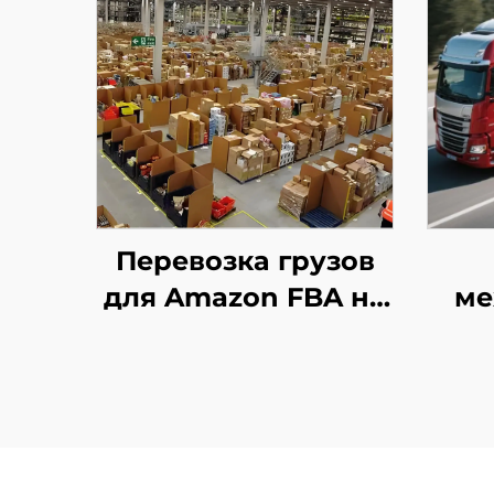
Перевозка грузов
для Amazon FBA на
ме
первом этапе
экс
(D