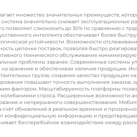
длагает множество значительных преимуществ, кот
, система значительно снижает эксплуатационные ра
то позволяет сэкономить до 30% по сравнению с тр
сственного интеллекта обеспечивает более быструю
кологической устойчивости. Возможности отслеживан
сть цепочки поставок, позволяя быстро реагирова
ктивного технического обслуживания минимизирую
альные проблемы заранее. Современные системы у
ы на хранение и обеспечивая наличие продукции. Инт
твительных грузов, сохраняя качество продукции н
рования повышают точность выполнения заказов, о
ским фактором. Масштабируемость платформы позво
 с колебаниями спроса. Расширенные возможности а
рования и непрерывного совершенствования. Моби
 счёт обновлений в реальном времени и прозрачно
ют конфиденциальную информацию и предотвращают
чивает бесперебойное взаимодействие между разл