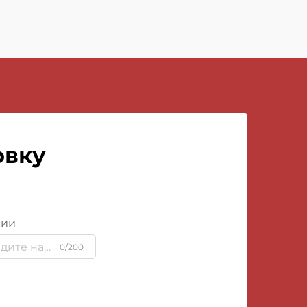
овку
нии
0/200