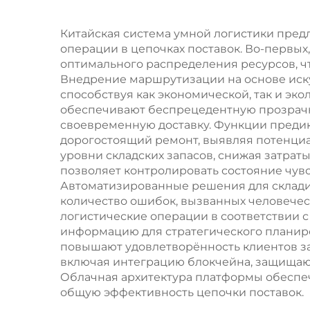
Китайская система умной логистики пре
операции в цепочках поставок. Во-первых
оптимального распределения ресурсов, ч
Внедрение маршрутизации на основе иску
способствуя как экономической, так и э
обеспечивают беспрецедентную прозрачно
своевременную доставку. Функции преди
дорогостоящий ремонт, выявляя потенци
уровни складских запасов, снижая затрат
позволяет контролировать состояние чувс
Автоматизированные решения для склади
количество ошибок, вызванных человече
логистические операции в соответствии
информацию для стратегического плани
повышают удовлетворённость клиентов за
включая интеграцию блокчейна, защища
Облачная архитектура платформы обеспе
общую эффективность цепочки поставок.