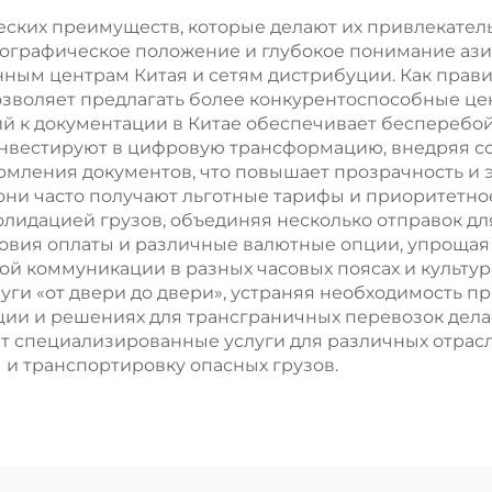
веских преимуществ, которые делают их привлекат
 географическое положение и глубокое понимание аз
ным центрам Китая и сетям дистрибуции. Как прави
озволяет предлагать более конкурентоспособные це
й к документации в Китае обеспечивает бесперебой
инвестируют в цифровую трансформацию, внедряя 
мления документов, что повышает прозрачность и 
ни часто получают льготные тарифы и приоритетное
олидацией грузов, объединяя несколько отправок дл
ловия оплаты и различные валютные опции, упрощая
й коммуникации в разных часовых поясах и культура
ги «от двери до двери», устраняя необходимость п
ции и решениях для трансграничных перевозок дел
т специализированные услуги для различных отрас
 и транспортировку опасных грузов.