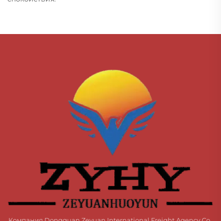
Компания Dongguan Zeyuan International Freight Agency Co.,