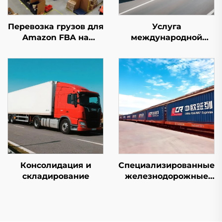
Перевозка грузов для
Услуга
Amazon FBA на
международной
первом этапе
экспресс-доставки
(DHL/FEDEX/UPS)
Консолидация и
Специализированные
складирование
железнодорожные
линии в Европу и
авиалинии Qatar
Airways