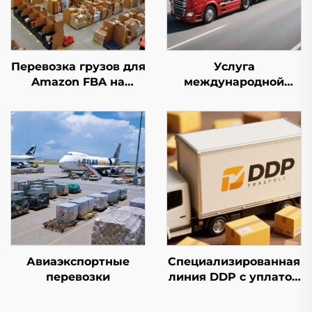
Перевозка грузов для
Услуга
Amazon FBA на
международной
первом этапе
экспресс-доставки
(DHL/FEDEX/UPS)
Авиаэкспортные
Специализированная
перевозки
линия DDP с уплатой
налогов