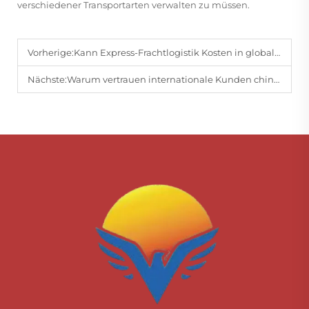
verschiedener Transportarten verwalten zu müssen.
Vorherige:
Kann Express-Frachtlogistik Kosten in globalen Handelsoperationen senken?
Nächste:
Warum vertrauen internationale Kunden chinesischen Logistikunternehmen?