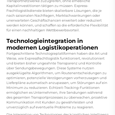
Transportnetzwerke zuzugreifen, ohne erhebliche
Kapitalinvestitionen tätigen zu müssen. Express-
Frachtlogistikdienste bieten skalierbare Lösungen, die je
nach saisonalen Nachfragen, Marktschwankungen oder
unerwarteten Geschäftschancen erweitert oder reduziert
werden können, und schaffen so die erforderliche Flexibilität
für einen nachhaltigen Wettbewerbsvorteil.
Technologieintegration in
modernen Logistikoperationen
Fortgeschrittene Technologieplattformen haben die Art und
Weise, wie Expressfrachtlogistik funktioniert, revolutioniert
und bieten bisher ungeahnte Transparenz und Kontrolle
über Sendungsbewegungen. Diese Systeme nutzen
ausgeklügelte Algorithmen, um Routenentscheidungen zu
optimieren, potenzielle Verzögerungen vorherzusagen und
Lieferpläne automatisch anzupassen, um Störungen auf ein
Minimum zu reduzieren. Echtzeit-Tracking-Funktionen
ermöglichen es Unternehmen, ihre Sendungen während
des gesamten Transportprozesses zu überwachen, proaktive
Kommunikation mit Kunden zu gewährleisten und
unverzüglich auf eventuelle Probleme zu reagieren.
Die Integration von Technologien der künstlichen Intelligenz