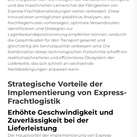
und des maschinellen Lernens hat die Fähigkeiten von
Express-Frachtdienstleistungen weiter verbessert. Diese
Innovationen ermöglichen prädiktive Analysen, die
Nachfragemuster vorhersagen, optimale Versandrouten
identifizieren und Strategien zur
Lagerbestandspositionierung empfehlen können, wodurch
die Gesamtkosten für den Transport gesenkt und
gleichzeitig die Servicequalität verbessert wird. Die
Kombination dieser technologischen Fortschritte schafft ein
reaktionsschnelleres und effizienteres Ökosystem der
Lieferkette, das sich schnell an wechselnde
Marktbedingungen anpassen kann.
Strategische Vorteile der
Implementierung von Express-
Frachtlogistik
Erhöhte Geschwindigkeit und
Zuverlässigkeit bei der
Lieferleistung
Der Hauptvorteil der Implementierung von Express-