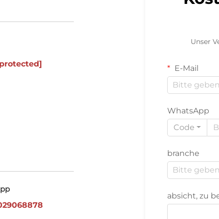
Unser Ve
protected]
E-Mail
WhatsApp
Code
branche
pp
absicht, zu 
029068878