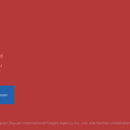
nd
u
eren
an Zeyuan International Freight Agency Co., Ltd. Alle Rechte vorbehalten