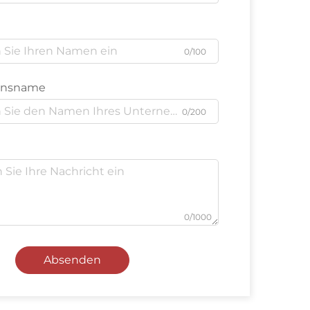
0/100
ensname
0/200
0/1000
Absenden