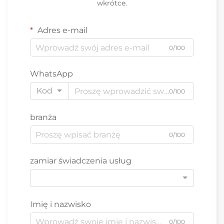
wkrótce.
Adres e-mail
0/100
WhatsApp
Kod
0/100
branża
0/100
zamiar świadczenia usług
Imię i nazwisko
0/100