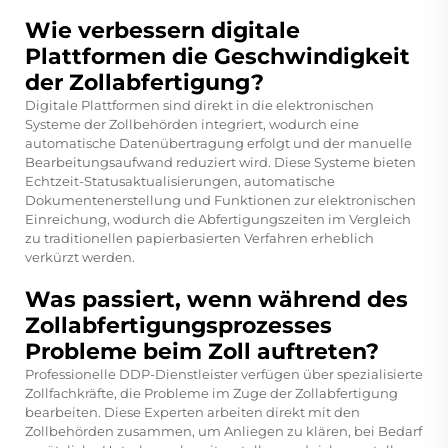
Wie verbessern digitale
Plattformen die Geschwindigkeit
der Zollabfertigung?
Digitale Plattformen sind direkt in die elektronischen
Systeme der Zollbehörden integriert, wodurch eine
automatische Datenübertragung erfolgt und der manuelle
Bearbeitungsaufwand reduziert wird. Diese Systeme bieten
Echtzeit-Statusaktualisierungen, automatische
Dokumentenerstellung und Funktionen zur elektronischen
Einreichung, wodurch die Abfertigungszeiten im Vergleich
zu traditionellen papierbasierten Verfahren erheblich
verkürzt werden.
Was passiert, wenn während des
Zollabfertigungsprozesses
Probleme beim Zoll auftreten?
Professionelle DDP-Dienstleister verfügen über spezialisierte
Zollfachkräfte, die Probleme im Zuge der Zollabfertigung
bearbeiten. Diese Experten arbeiten direkt mit den
Zollbehörden zusammen, um Anliegen zu klären, bei Bedarf