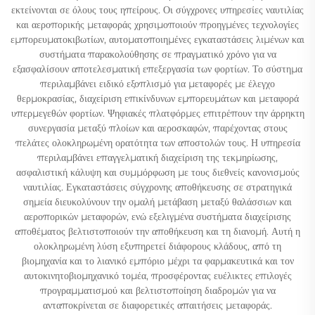
εκτείνονται σε όλους τους ηπείρους. Οι σύγχρονες υπηρεσίες ναυτιλίας
και αεροπορικής μεταφοράς χρησιμοποιούν προηγμένες τεχνολογίες
εμπορευματοκιβωτίων, αυτοματοποιημένες εγκαταστάσεις λιμένων και
συστήματα παρακολούθησης σε πραγματικό χρόνο για να
εξασφαλίσουν αποτελεσματική επεξεργασία των φορτίων. Το σύστημα
περιλαμβάνει ειδικό εξοπλισμό για μεταφορές με έλεγχο
θερμοκρασίας, διαχείριση επικίνδυνων εμπορευμάτων και μεταφορά
υπερμεγεθών φορτίων. Ψηφιακές πλατφόρμες επιτρέπουν την άρρηκτη
συνεργασία μεταξύ πλοίων και αεροσκαφών, παρέχοντας στους
πελάτες ολοκληρωμένη ορατότητα των αποστολών τους. Η υπηρεσία
περιλαμβάνει επαγγελματική διαχείριση της τεκμηρίωσης,
ασφαλιστική κάλυψη και συμμόρφωση με τους διεθνείς κανονισμούς
ναυτιλίας. Εγκαταστάσεις σύγχρονης αποθήκευσης σε στρατηγικά
σημεία διευκολύνουν την ομαλή μετάβαση μεταξύ θαλάσσιων και
αεροπορικών μεταφορών, ενώ εξελιγμένα συστήματα διαχείρισης
αποθέματος βελτιστοποιούν την αποθήκευση και τη διανομή. Αυτή η
ολοκληρωμένη λύση εξυπηρετεί διάφορους κλάδους, από τη
βιομηχανία και το λιανικό εμπόριο μέχρι τα φαρμακευτικά και τον
αυτοκινητοβιομηχανικό τομέα, προσφέροντας ευέλικτες επιλογές
προγραμματισμού και βελτιστοποίηση διαδρομών για να
ανταποκρίνεται σε διαφορετικές απαιτήσεις μεταφοράς.