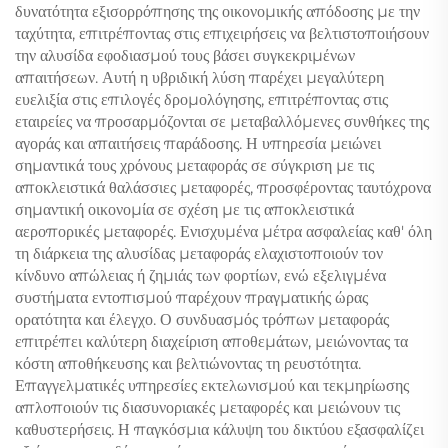
δυνατότητα εξισορρόπησης της οικονομικής απόδοσης με την
ταχύτητα, επιτρέποντας στις επιχειρήσεις να βελτιστοποιήσουν
την αλυσίδα εφοδιασμού τους βάσει συγκεκριμένων
απαιτήσεων. Αυτή η υβριδική λύση παρέχει μεγαλύτερη
ευελιξία στις επιλογές δρομολόγησης, επιτρέποντας στις
εταιρείες να προσαρμόζονται σε μεταβαλλόμενες συνθήκες της
αγοράς και απαιτήσεις παράδοσης. Η υπηρεσία μειώνει
σημαντικά τους χρόνους μεταφοράς σε σύγκριση με τις
αποκλειστικά θαλάσσιες μεταφορές, προσφέροντας ταυτόχρονα
σημαντική οικονομία σε σχέση με τις αποκλειστικά
αεροπορικές μεταφορές. Ενισχυμένα μέτρα ασφαλείας καθ' όλη
τη διάρκεια της αλυσίδας μεταφοράς ελαχιστοποιούν τον
κίνδυνο απώλειας ή ζημιάς των φορτίων, ενώ εξελιγμένα
συστήματα εντοπισμού παρέχουν πραγματικής ώρας
ορατότητα και έλεγχο. Ο συνδυασμός τρόπων μεταφοράς
επιτρέπει καλύτερη διαχείριση αποθεμάτων, μειώνοντας τα
κόστη αποθήκευσης και βελτιώνοντας τη ρευστότητα.
Επαγγελματικές υπηρεσίες εκτελωνισμού και τεκμηρίωσης
απλοποιούν τις διασυνοριακές μεταφορές και μειώνουν τις
καθυστερήσεις. Η παγκόσμια κάλυψη του δικτύου εξασφαλίζει