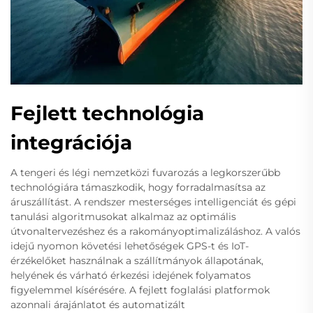
Fejlett technológia
integrációja
A tengeri és légi nemzetközi fuvarozás a legkorszerűbb
technológiára támaszkodik, hogy forradalmasítsa az
áruszállítást. A rendszer mesterséges intelligenciát és gépi
tanulási algoritmusokat alkalmaz az optimális
útvonaltervezéshez és a rakományoptimalizáláshoz. A valós
idejű nyomon követési lehetőségek GPS-t és IoT-
érzékelőket használnak a szállítmányok állapotának,
helyének és várható érkezési idejének folyamatos
figyelemmel kísérésére. A fejlett foglalási platformok
azonnali árajánlatot és automatizált