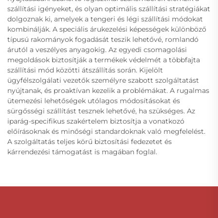
szállítási igényeket, és olyan optimális szállítási stratégiákat
dolgoznak ki, amelyek a tengeri és légi szállítási módokat
kombinálják. A speciális árukezelési képességek különböző
típusú rakományok fogadását teszik lehetővé, romlandó
árutól a veszélyes anyagokig. Az egyedi csomagolási
megoldások biztosítják a termékek védelmét a többfajta
szállítási mód közötti átszállítás során. Kijelölt
ügyfélszolgálati vezetők személyre szabott szolgáltatást
nyújtanak, és proaktívan kezelik a problémákat. A rugalmas
ütemezési lehetőségek utólagos módosításokat és
sürgősségi szállítást tesznek lehetővé, ha szükséges. Az
iparág-specifikus szakértelem biztosítja a vonatkozó
előírásoknak és minőségi standardoknak való megfelelést.
A szolgáltatás teljes körű biztosítási fedezetet és
kárrendezési támogatást is magában foglal.