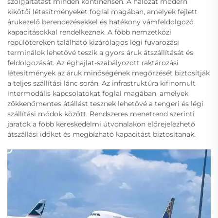
szolgáltatást minden kontinensen. A hálózat modern
kikötői létesítményeket foglal magában, amelyek fejlett
árukezelő berendezésekkel és hatékony vámfeldolgozó
kapacitásokkal rendelkeznek. A főbb nemzetközi
repülőtereken található kizárólagos légi fuvarozási
terminálok lehetővé teszik a gyors áruk átszállítását és
feldolgozását. Az éghajlat-szabályozott raktározási
létesítmények az áruk minőségének megőrzését biztosítják
a teljes szállítási lánc során. Az infrastruktúra kifinomult
intermodális kapcsolatokat foglal magában, amelyek
zökkenőmentes átállást tesznek lehetővé a tengeri és légi
szállítási módok között. Rendszeres menetrend szerinti
járatok a főbb kereskedelmi útvonalakon előrejelezhető
átszállási időket és megbízható kapacitást biztosítanak.