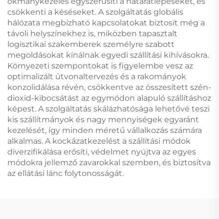
okmánykezelés egyszerűsíti a határátlépéseket, és
csökkenti a késéseket. A szolgáltatás globális
hálózata megbízható kapcsolatokat biztosít még a
távoli helyszínekhez is, miközben tapasztalt
logisztikai szakemberek személyre szabott
megoldásokat kínálnak egyedi szállítási kihívásokra.
Környezeti szempontokat is figyelembe vesz az
optimalizált útvonaltervezés és a rakományok
konzolidálása révén, csökkentve az összesített szén-
dioxid-kibocsátást az egymódon alapuló szállításhoz
képest. A szolgáltatás skálázhatósága lehetővé teszi
kis szállítmányok és nagy mennyiségek egyaránt
kezelését, így minden méretű vállalkozás számára
alkalmas. A kockázatkezelést a szállítási módok
diverzifikálása erősíti, védelmet nyújtva az egyes
módokra jellemző zavarokkal szemben, és biztosítva
az ellátási lánc folytonosságát.