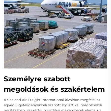
Személyre szabott
megoldások és szakértelem
A Sea and Air Freight International kiválóan megfelel az
egyedi ügyféligényeknek szabott logisztikai megoldások
nyújtásában. Szakértő logisztikai szakemberek elemzik a