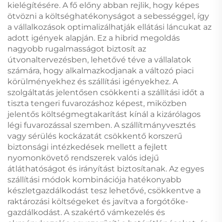
kielégítésére. A fő előny abban rejlik, hogy képes
ötvözni a költséghatékonyságot a sebességgel, így
a vállalkozások optimalizálhatják ellátási láncukat az
adott igények alapján. Ez a hibrid megoldás
nagyobb rugalmasságot biztosít az
útvonaltervezésben, lehetővé téve a vállalatok
számára, hogy alkalmazkodjanak a változó piaci
körülményekhez és szállítási igényekhez. A
szolgáltatás jelentősen csökkenti a szállítási időt a
tiszta tengeri fuvarozáshoz képest, miközben
jelentős költségmegtakarítást kínál a kizárólagos
légi fuvarozással szemben. A szállítmányvesztés
vagy sérülés kockázatát csökkentő korszerű
biztonsági intézkedések mellett a fejlett
nyomonkövető rendszerek valós idejű
átláthatóságot és irányítást biztosítanak. Az egyes
szállítási módok kombinációja hatékonyabb
készletgazdálkodást tesz lehetővé, csökkentve a
raktározási költségeket és javítva a forgótőke-
gazdálkodást. A szakértő vámkezelés és