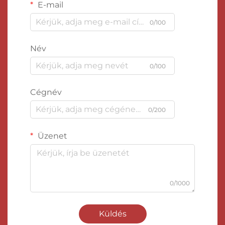
E-mail
0/100
Név
0/100
Cégnév
0/200
Üzenet
0/1000
Küldés