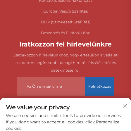
Konszolidáció és Raktározás
Európai Vasúti Szállítás
DDP (Vámkezelt Szállítás)
Beszerzés és Ellátási Lánc
Iratkozzon fel hírlevelünkre
Csatlakozzon hírlevelünkhöz, hogy értesüljön a vállalati
csapatunk legfrissebb iparági híreiről, frissítéseiről és
betekintéseiről.
Feliratkozás
We value your privacy
Szerzői jog © 2025 Kína Dongguan Zeyuan Nemzetközi
We use cookies and similar tools to provide our services.
If you don't want to accept all cookies, click Personalize
Fuvarozási Iroda Kft. Minden jog fenntartva.
cookies.