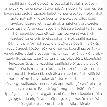
szállítási módot ötvöző hálózatokat foglal magában,
amelyek kontinenseken átívelnek. A modern tengeri és légi
fuvarozási szolgáltatások fejlett konténeres technológiákat,
automatizált kikötői létesítményeket és valós idejű
figyelőrendszereket használnak a hatékony árukezelés
biztosítására. A rendszer speciális felszereléseket tartalmaz
hőmérséklet-vezérelt szállításhoz, veszélyes áruk
kezeléséhez és túlméretes rakományok szállításához.
Digitális platformok teszik lehetővé az óceáni hajók és
repülőgépek közötti zökkenőmentes koordinációt, így a
vevők teljes átláthatóságot kapnak szállítmányaik útjáról. A
szolgáltatás szakszerű dokumentációkezelést, biztosítási
fedezetet és az nemzetközi szállítási előírásoknak való
megfelelést is magában foglalja. Korszerű raktárüzemek
stratégiai helyeken biztosítják a tengeri és légi szállítási
módok közötti zavartalan átállást, miközben kifinomult
készletgazdálkodási rendszerek optimalizálják a tárolást és
a disztribúciót. Ez az átfogó megoldás különböző
iparágakat szolgál ki, a gyártástól és kiskereskedelemtől a
gyógyszeriparig és az autóiparig, rugalmas ütemezési
lehetőségeket és útvonal-optimalizálást kínálva a