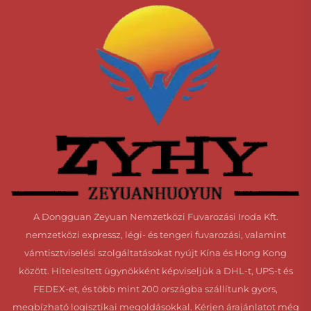
A Dongguan Zeyuan Nemzetközi Fuvarozási Iroda Kft.
nemzetközi expressz, légi- és tengeri fuvarozási, valamint
vámtisztviselési szolgáltatásokat nyújt Kína és Hong Kong
között. Hitelesített ügynökként képviseljük a DHL-t, UPS-t és
FEDEX-et, és több mint 200 országba szállítunk gyors,
megbízható logisztikai megoldásokkal. Kérjen árajánlatot még