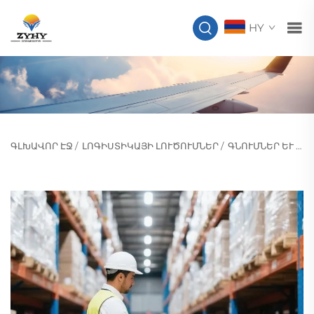
HY
ԳԼԽԱՎՈՐ ԷՋ
/
ԼՈԳԻՍՏԻԿԱՅԻ ԼՈՒԾՈՒՄՆԵՐ
/
ԳՆՈՒՄՆԵՐ ԵՒ ՄԱՏԱԿԱՐԱՐՄԱՆ ՇՂԹԱ