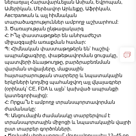
ներառյալ Հարավարևելյան Ասիան, Եվրոպան,
Ամերիկան, Մերձավոր Արևելքը, Աֆրիկան,
Австралиան և այլ հիմնական
տարածագրություններ ամբողջ աշխարհում:
3. Ծառայության ընթացակարգ
Հ: Ի՞նչ փաստաթղթեր են անհրաժեշտ
միջազգային առաքման համար:
Պ: Հիմնական փաստաթղթերն են՝ հաշիվ-
ապրանքագիրը, փաթեթավորման ցուցակը,
պատվերի ձևաթուղթը, բարձրաբեռնման
վարման տվյալները, մաքսային
հայտարարության տարրերը և նպատակային
երկրների կողմից պահանջվող այլ վկայագրեր
(օրինակ՝ CE, FDA և այլն՝ կախված ապրանքի
կատեգորիայից):
Հ: Որքա՞ն է ամբողջ տրանսպորտավորման
ժամանակը:
Պ: Անցումային ժամանակը տարբերվում է
տրանսպորտային միջոցի և նպատակային վայրի
ըստ տարբեր գործոնների.
• Ծովային փոխադրում՝ մոտավորապես 12–45 օր