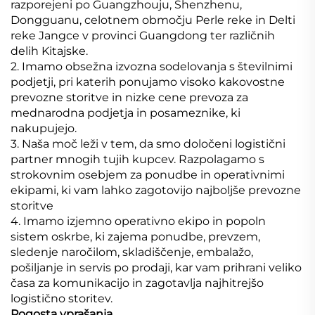
razporejeni po Guangzhouju, Shenzhenu,
Dongguanu, celotnem območju Perle reke in Delti
reke Jangce v provinci Guangdong ter različnih
delih Kitajske.
2. Imamo obsežna izvozna sodelovanja s številnimi
podjetji, pri katerih ponujamo visoko kakovostne
prevozne storitve in nizke cene prevoza za
mednarodna podjetja in posameznike, ki
nakupujejo.
3. Naša moč leži v tem, da smo določeni logistični
partner mnogih tujih kupcev. Razpolagamo s
strokovnim osebjem za ponudbe in operativnimi
ekipami, ki vam lahko zagotovijo najboljše prevozne
storitve
4. Imamo izjemno operativno ekipo in popoln
sistem oskrbe, ki zajema ponudbe, prevzem,
sledenje naročilom, skladiščenje, embalažo,
pošiljanje in servis po prodaji, kar vam prihrani veliko
časa za komunikacijo in zagotavlja najhitrejšo
logistično storitev.
Pogosta vprašanja