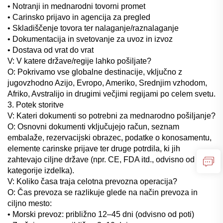
• Notranji in mednarodni tovorni promet
• Carinsko prijavo in agencija za pregled
• Skladiščenje tovora ter nalaganje/raznalaganje
• Dokumentacija in svetovanje za uvoz in izvoz
• Dostava od vrat do vrat
V: V katere države/regije lahko pošiljate?
O: Pokrivamo vse globalne destinacije, vključno z
jugovzhodno Azijo, Evropo, Ameriko, Srednjim vzhodom,
Afriko, Avstralijo in drugimi večjimi regijami po celem svetu.
3. Potek storitve
V: Kateri dokumenti so potrebni za mednarodno pošiljanje?
O: Osnovni dokumenti vključujejo račun, seznam
embalaže, rezervacijski obrazec, podatke o konosamentu,
elemente carinske prijave ter druge potrdila, ki jih
zahtevajo ciljne države (npr. CE, FDA itd., odvisno od
kategorije izdelka).
V: Koliko časa traja celotna prevozna operacija?
O: Čas prevoza se razlikuje glede na način prevoza in
ciljno mesto:
• Morski prevoz: približno 12–45 dni (odvisno od poti)