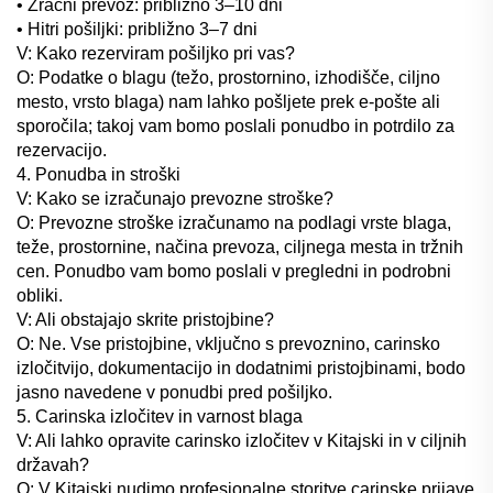
• Zračni prevoz: približno 3–10 dni
• Hitri pošiljki: približno 3–7 dni
V: Kako rezerviram pošiljko pri vas?
O: Podatke o blagu (težo, prostornino, izhodišče, ciljno
mesto, vrsto blaga) nam lahko pošljete prek e-pošte ali
sporočila; takoj vam bomo poslali ponudbo in potrdilo za
rezervacijo.
4. Ponudba in stroški
V: Kako se izračunajo prevozne stroške?
O: Prevozne stroške izračunamo na podlagi vrste blaga,
teže, prostornine, načina prevoza, ciljnega mesta in tržnih
cen. Ponudbo vam bomo poslali v pregledni in podrobni
obliki.
V: Ali obstajajo skrite pristojbine?
O: Ne. Vse pristojbine, vključno s prevoznino, carinsko
izločitvijo, dokumentacijo in dodatnimi pristojbinami, bodo
jasno navedene v ponudbi pred pošiljko.
5. Carinska izločitev in varnost blaga
V: Ali lahko opravite carinsko izločitev v Kitajski in v ciljnih
državah?
O: V Kitajski nudimo profesionalne storitve carinske prijave