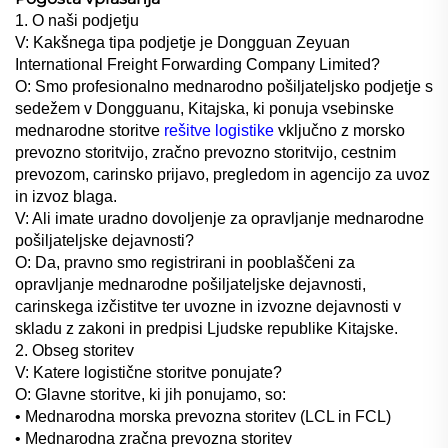
1. O naši podjetju
V: Kakšnega tipa podjetje je Dongguan Zeyuan
International Freight Forwarding Company Limited?
O: Smo profesionalno mednarodno pošiljateljsko podjetje s
sedežem v Dongguanu, Kitajska, ki ponuja vsebinske
mednarodne storitve
rešitve logistike
vključno z morsko
prevozno storitvijo, zračno prevozno storitvijo, cestnim
prevozom, carinsko prijavo, pregledom in agencijo za uvoz
in izvoz blaga.
V: Ali imate uradno dovoljenje za opravljanje mednarodne
pošiljateljske dejavnosti?
O: Da, pravno smo registrirani in pooblaščeni za
opravljanje mednarodne pošiljateljske dejavnosti,
carinskega izčistitve ter uvozne in izvozne dejavnosti v
skladu z zakoni in predpisi Ljudske republike Kitajske.
2. Obseg storitev
V: Katere logistične storitve ponujate?
O: Glavne storitve, ki jih ponujamo, so:
• Mednarodna morska prevozna storitev (LCL in FCL)
• Mednarodna zračna prevozna storitev