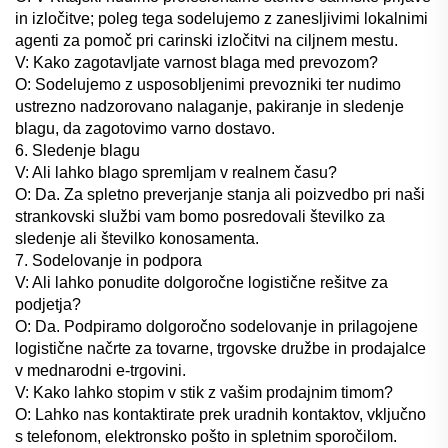
in izločitve; poleg tega sodelujemo z zanesljivimi lokalnimi
agenti za pomoč pri carinski izločitvi na ciljnem mestu.
V: Kako zagotavljate varnost blaga med prevozom?
O: Sodelujemo z usposobljenimi prevozniki ter nudimo
ustrezno nadzorovano nalaganje, pakiranje in sledenje
blagu, da zagotovimo varno dostavo.
6. Sledenje blagu
V: Ali lahko blago spremljam v realnem času?
O: Da. Za spletno preverjanje stanja ali poizvedbo pri naši
strankovski službi vam bomo posredovali številko za
sledenje ali številko konosamenta.
7. Sodelovanje in podpora
V: Ali lahko ponudite dolgoročne logistične rešitve za
podjetja?
O: Da. Podpiramo dolgoročno sodelovanje in prilagojene
logistične načrte za tovarne, trgovske družbe in prodajalce
v mednarodni e-trgovini.
V: Kako lahko stopim v stik z vašim prodajnim timom?
O: Lahko nas kontaktirate prek uradnih kontaktov, vključno
s telefonom, elektronsko pošto in spletnim sporočilom.