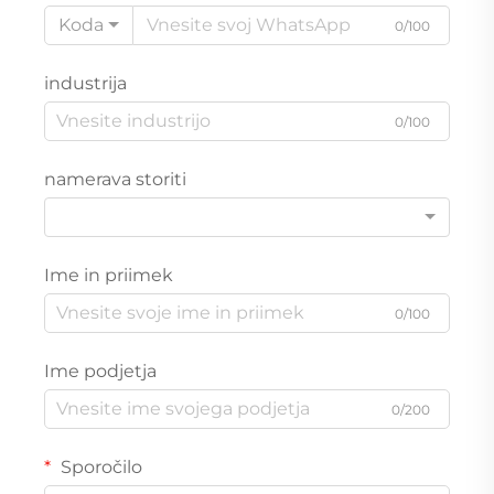
Koda
0/100
industrija
0/100
namerava storiti
Ime in priimek
0/100
Ime podjetja
0/200
Sporočilo