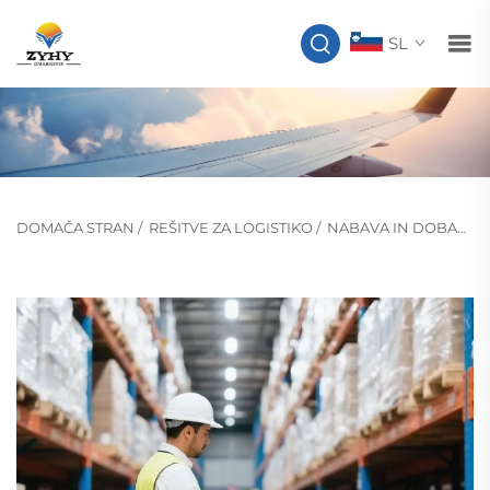
SL
DOMAČA STRAN
/
REŠITVE ZA LOGISTIKO
/
NABAVA IN DOBAVNA VERIGA