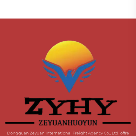
Dongguan Zeyuan International Freight Agency Co., Ltd. offre