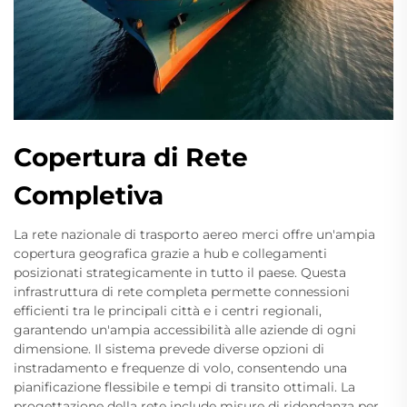
Copertura di Rete
Completiva
La rete nazionale di trasporto aereo merci offre un'ampia
copertura geografica grazie a hub e collegamenti
posizionati strategicamente in tutto il paese. Questa
infrastruttura di rete completa permette connessioni
efficienti tra le principali città e i centri regionali,
garantendo un'ampia accessibilità alle aziende di ogni
dimensione. Il sistema prevede diverse opzioni di
instradamento e frequenze di volo, consentendo una
pianificazione flessibile e tempi di transito ottimali. La
progettazione della rete include misure di ridondanza per