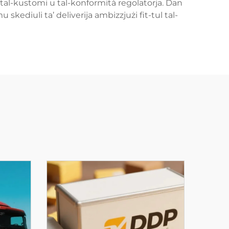
 tal-kustomi u tal-konformità regolatorja. Dan
kediuli ta’ deliverija ambizzjużi fit-tul tal-