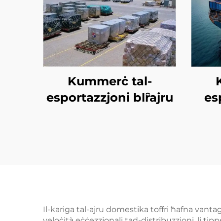
Kummerċ tal-
esportazzjoni blȓajru
es
Il-kariga tal-ajru domestika toffri ħafna vantagg
veloċità eċċezzjonali tad-distribuzzjoni, li tipp