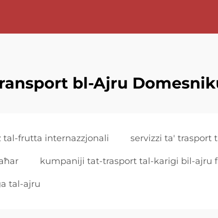
transport bl-Ajru Domesnik
z tal-frutta internazzjonali
servizzi ta' trasport
baħar
kumpaniji tat-trasport tal-karigi bil-ajru 
a tal-ajru