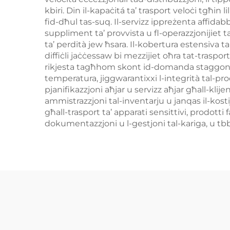
kbiri. Din il-kapaċitá ta’ trasport veloċi tgħin 
fid-dħul tas-suq. Il-servizz ippreżenta affidab
suppliment ta’ provvista u fl-operazzjonijiet ta
ta’ perdità jew ħsara. Il-kobertura estensiva tan-
diffiċli jaċċessaw bi mezzijiet oħra tat-trasport. 
rikjesta tagħhom skont id-domanda staggonali 
temperatura, jiggwarantixxi l-integrità tal-prod
pjanifikazzjoni aħjar u servizz aħjar għall-klije
ammistrazzjoni tal-inventarju u janqas il-kosti
għall-trasport ta’ apparati sensittivi, prodotti
dokumentazzjoni u l-gestjoni tal-kariga, u tbbo