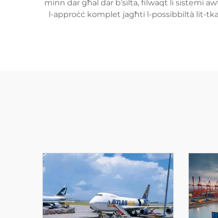
minn dar għal dar b’silta, filwaqt li sistemi
l-approċċ komplet jagħti l-possibbiltà lit-tk