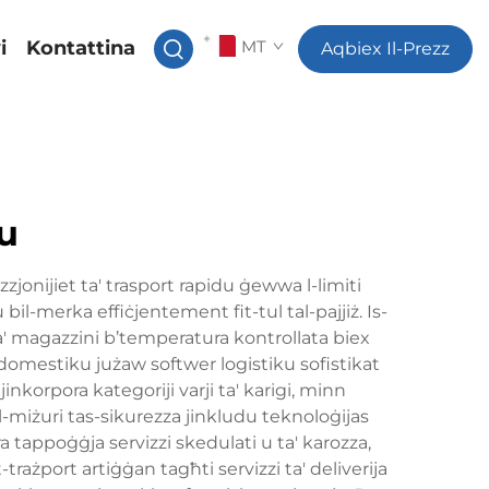
i
Kontattina
MT
Aqbiex Il-Prezz
u
zjonijiet ta' trasport rapidu ġewwa l-limiti
u bil-merka effiċjentement fit-tul tal-pajjiż. Is-
ta' magazzini b’temperatura kontrollata biex
ru domestiku jużaw softwer logistiku sofistikat
jinkorpora kategoriji varji ta' karigi, minn
l-miżuri tas-sikurezza jinkludu teknoloġijas
 tappoġġja servizzi skedulati u ta' karozza,
-trażport artiġġan tagħti servizzi ta' deliverija