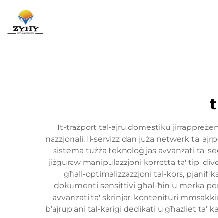
Paġna Ewl
It-trażport tal-ajru domestiku jirrappreżen
nazzjonali. Il-servizz dan juża netwerk ta' ajrpo
sistema tużża teknoloġijas avvanzati ta' se
jiżguraw manipulazzjoni korretta ta' tipi dive
għall-optimalizzazzjoni tal-kors, pjanifika
dokumenti sensittivi għal-ħin u merka perit
avvanzati ta' skrinjar, kontenituri mmsakki
b’ajruplani tal-karigi dedikati u għażliet ta' k