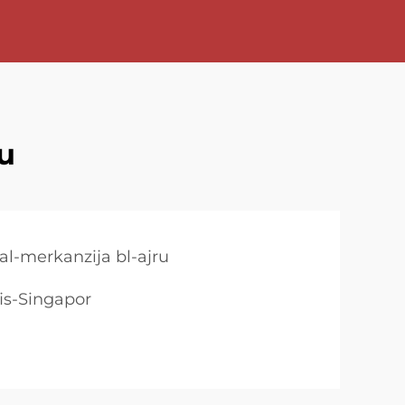
u
 tal-merkanzija bl-ajru
fis-Singapor