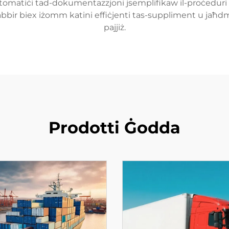
 awtomatiċi tad-dokumentazzjoni jsemplifikaw il-proċeduri
abbir biex iżomm katini effiċjenti tas-suppliment u jaħdmu s
pajjiż.
Prodotti Ġodda