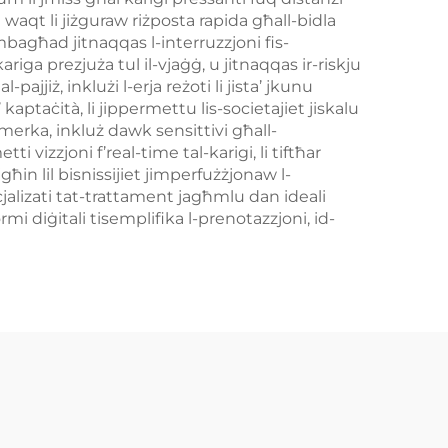
u waqt li jiżguraw riżposta rapida għall-bidla
imbagħad jitnaqqas l-interruzzjoni fis-
riga prezjuża tul il-vjaġġ, u jitnaqqas ir-riskju
ajjiż, inklużi l-erja reżoti li jista’ jkunu
a’ kaptaċità, li jippermettu lis-societajiet jiskalu
merka, inkluż dawk sensittivi għall-
 vizzjoni f’real-time tal-karigi, li tiftħar
għin lil bisnissijiet jimperfużżjonaw l-
ċjalizati tat-trattament jagħmlu dan ideali
rmi diġitali tisemplifika l-prenotazzjoni, id-