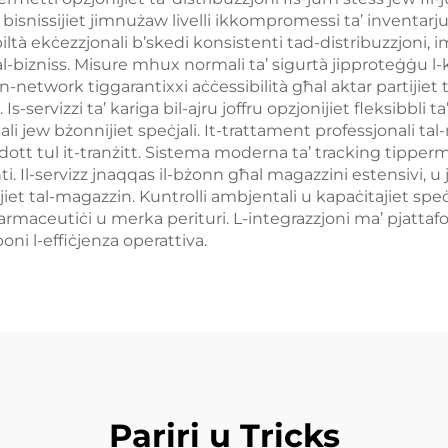
lil bisnissijiet jimnużaw livelli ikkompromessi ta’ inventarj
biltà ekċezzjonali b’skedi konsistenti tad-distribuzzjoni, 
l-bizniss. Misure mhux normali ta’ sigurtà jipproteġġu l-ka
network tiggarantixxi aċċessibilità għal aktar partijiet tal-p
Is-servizzi ta’ kariga bil-ajru joffru opzjonijiet fleksibbli t
jew bżonnijiet speċjali. It-trattament professjonali tal-
ott tul it-tranżitt. Sistema moderna ta’ tracking tippermetti
nti. Il-servizz jnaqqas il-bżonn għal magazzini estensivi, u j
jiet tal-magazzin. Kuntrolli ambjentali u kapaċitajiet spe
 farmaceutiċi u merka perituri. L-integrazzjoni ma’ pjattafo
ni l-effiċjenza operattiva.
Pariri u Tricks