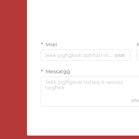
Imel
0/100
Messatġġ
0/1