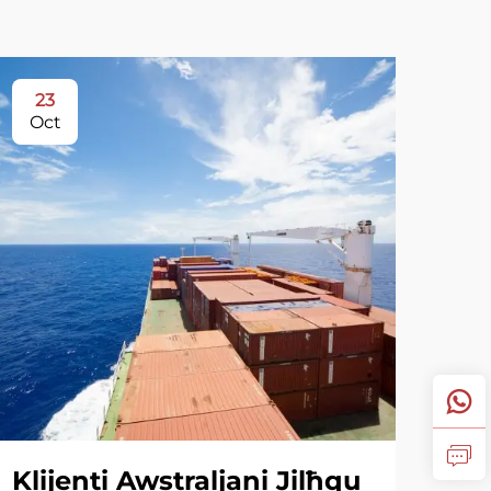
23
Oct
Klijenti Awstraljani Jilħqu