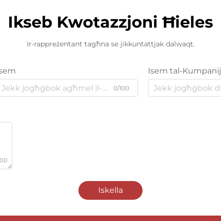
Ikseb Kwotazzjoni Ħieles
Ir-rappreżentant tagħna se jikkuntattjak dalwaqt.
Isem
Isem tal-Kumpani
0/100
000
Iskella