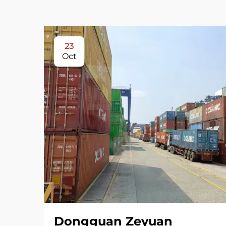
23
Oct
Dongguan Zeyuan