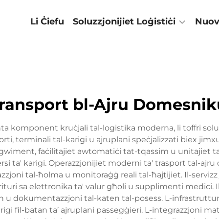
enija
Li Ċiefu
Soluzzjonijiet Loġistiċi
Nuov
transport bl-Ajru Domesnik
ta komponent kruċjali tal-logistika moderna, li toffri soluz
rti, terminali tal-karigi u ajruplani speċjalizzati biex jimx
gwiment, faċilitajiet awtomatiċi tat-tqassim u unitajiet 
rsi ta' karigi. Operazzjonijiet moderni ta' trasport tal-aj
zzjoni tal-ħolma u monitoraġġ reali tal-ħajtijiet. Il-servizz 
uri sa elettronika ta' valur għoli u supplimenti medici. I
n u dokumentazzjoni tal-katen tal-posess. L-infrastruttura
arigi fil-batan ta’ ajruplani passegġieri. L-integrazzjoni mat