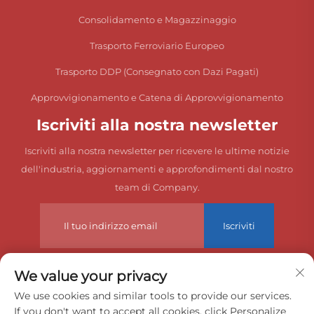
Consolidamento e Magazzinaggio
Trasporto Ferroviario Europeo
Trasporto DDP (Consegnato con Dazi Pagati)
Approvvigionamento e Catena di Approvvigionamento
Iscriviti alla nostra newsletter
Iscriviti alla nostra newsletter per ricevere le ultime notizie
dell'industria, aggiornamenti e approfondimenti dal nostro
team di Company.
Iscriviti
We value your privacy
Copyright © 2025 China Dongguan Zeyuan International Freight
We use cookies and similar tools to provide our services.
If you don't want to accept all cookies, click Personalize
Agency Co., Ltd. Tutti i diritti riservati.