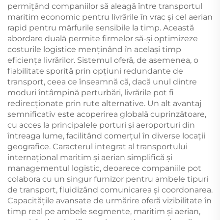
permițând companiilor să aleagă între transportul
maritim economic pentru livrările în vrac și cel aerian
rapid pentru mărfurile sensibile la timp. Această
abordare duală permite firmelor să-și optimizeze
costurile logistice menținând în același timp
eficiența livrărilor. Sistemul oferă, de asemenea, o
fiabilitate sporită prin opțiuni redundante de
transport, ceea ce înseamnă că, dacă unul dintre
moduri întâmpină perturbări, livrările pot fi
redirecționate prin rute alternative. Un alt avantaj
semnificativ este acoperirea globală cuprinzătoare,
cu acces la principalele porturi și aeroporturi din
întreaga lume, facilitând comerțul în diverse locații
geografice. Caracterul integrat al transportului
internațional maritim și aerian simplifică și
managementul logistic, deoarece companiile pot
colabora cu un singur furnizor pentru ambele tipuri
de transport, fluidizând comunicarea și coordonarea.
Capacitățile avansate de urmărire oferă vizibilitate în
timp real pe ambele segmente, maritim și aerian,