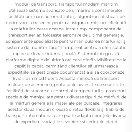
moduri de transport. Transportul modern maritim
utilizează sisteme avansate de urmărire a containerelor,
facilități portuare automatizate și algoritmi sofisticati de
optimizare a traseelor pentru a asigura o mișcare eficientă
a mărfurilor peste oceane. Între timp, componenta de
transport aerian folosește aeronave de ultimă generație,
echipamente specializate pentru manipularea mărfurilor și
sisteme de monitorizare în timp real pentru a oferi soluții
rapide de livrare internațională. Sistemul integrează
platforme digitale de ultimă oră care oferă vizibilitate de la
capăt la capăt, permițând clienților să urmărească
expedițiile, să gestioneze documentația și să coordoneze
livrările în mod fluent. Această metodă de transport
include, de asemenea, protocoale avansate de securitate,
facilități de stocare cu control al temperaturii și proceduri
speciale de manipulare pentru diverse tipuri de mărfuri, de
la mărfuri generale la materiale periculoase. Integrarea
acestor două moduri creează o rețea flexibilă și fiabilă de
transport internațional care poate adapta cerințele diverse
de expediere, variațiile sezoniere și cerințele pieței.