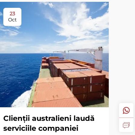
23
Oct
Clienții australieni laudă
serviciile companiei