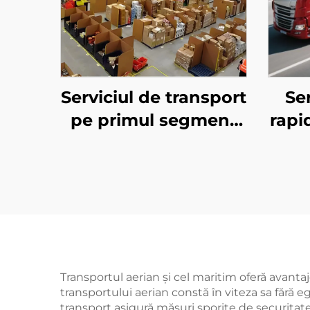
Serviciul de transport
Ser
pe primul segment
rapi
pentru Amazon FBA
(D
Transportul aerian și cel maritim oferă avantaje
transportului aerian constă în viteza sa fără e
transport asigură măsuri sporite de securitate