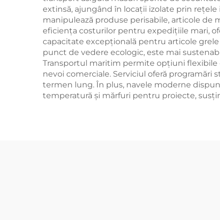
extinsă, ajungând în locații izolate prin rețel
manipulează produse perisabile, articole de m
eficiența costurilor pentru expedițiile mari, 
capacitate excepțională pentru articole grele
punct de vedere ecologic, este mai sustenabi
Transportul maritim permite opțiuni flexibile 
nevoi comerciale. Serviciul oferă programări st
termen lung. În plus, navele moderne dispun d
temperatură și mărfuri pentru proiecte, susți