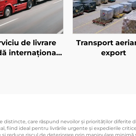
viciu de livrare
Transport aeria
dă internațională
export
HL/FEDEX/UPS)
 distincte, care răspund nevoilor și priorităților diferite d
gal, fiind ideal pentru livrările urgente și expedierile cri
 și reduce riscul de deteriorare prin manipulare minimă ș