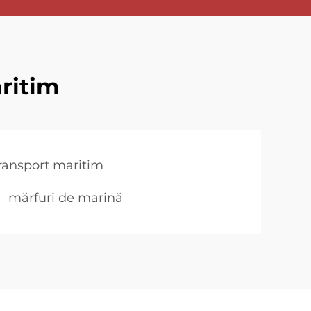
aritim
ransport maritim
mărfuri de marină