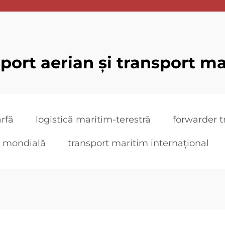
port aerian și transport m
rfă
logistică maritim-terestră
forwarder t
ră mondială
transport maritim internațional