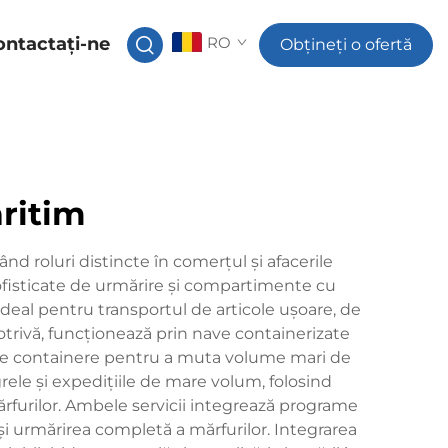
ontactați-ne
RO
Obțineți o ofertă
aritim
ând roluri distincte în comerțul și afacerile
sofisticate de urmărire și compartimente cu
 ideal pentru transportul de articole ușoare, de
otrivă, funcționează prin nave containerizate
e de containere pentru a muta volume mari de
rele și expedițiile de mare volum, folosind
rfurilor. Ambele servicii integrează programe
i urmărirea completă a mărfurilor. Integrarea