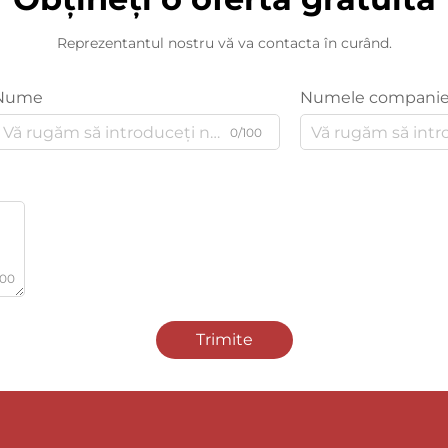
Reprezentantul nostru vă va contacta în curând.
Nume
Numele companie
0/100
000
Trimite