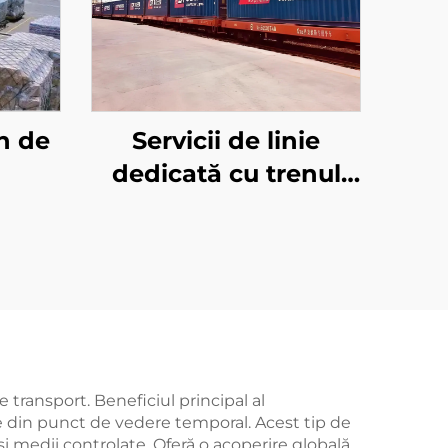
n de
Servicii de linie
dedicată cu trenul
european și Qatar
Airways
e transport. Beneficiul principal al
tice din punct de vedere temporal. Acest tip de
i medii controlate. Oferă o acoperire globală