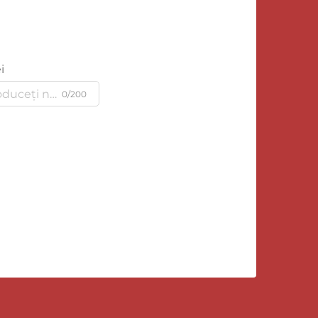
i
0/200