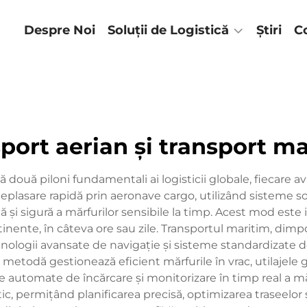
lă
Despre Noi
Soluții de Logistică
Știri
C
port aerian și transport m
 două piloni fundamentali ai logisticii globale, fiecare av
 deplasare rapidă prin aeronave cargo, utilizând sisteme 
dă și sigură a mărfurilor sensibile la timp. Acest mod este
tinente, în câteva ore sau zile. Transportul maritim, dimp
tehnologii avansate de navigație și sisteme standardizat
metodă gestionează eficient mărfurile în vrac, utilajele g
e automate de încărcare și monitorizare în timp real a mă
permițând planificarea precisă, optimizarea traseelor ș