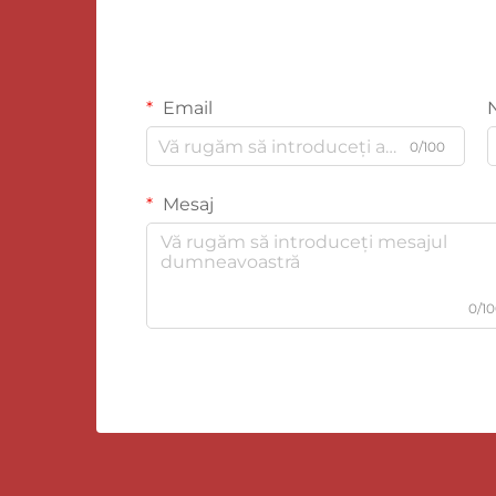
Email
0/100
Mesaj
0/1