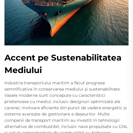
Accent pe Sustenabilitatea
Mediului
Industria transportului maritim a făcut progrese
semnificative în conservarea mediului și sustenabilitate.
Vasele moderne sunt concepute cu caracteristici
prietenoase cu mediul, inclusiv designuri optimizate ale
carenei, motoare eficiente din punct de vedere energetic și
sisteme avansate de gestionare a deșeurilor. Multe
companii de transport maritim au investit în tehnologii
alternative de combustibil, inclusiv nave propulsate cu GNL
și celule experimentale de combustibil cu hidrogen.