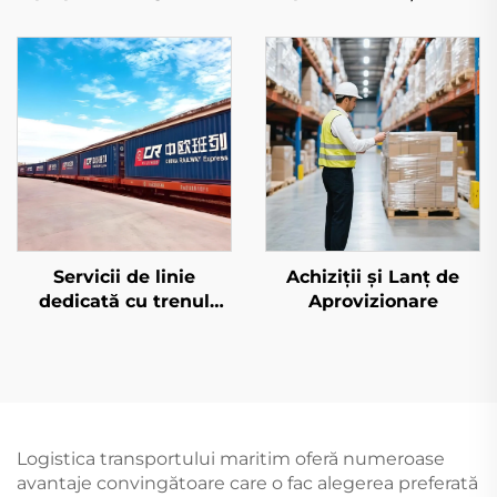
pentru Amazon FBA
(DHL/FEDEX/UPS)
Servicii de linie
Achiziții și Lanț de
dedicată cu trenul
Aprovizionare
european și Qatar
Airways
Logistica transportului maritim oferă numeroase
avantaje convingătoare care o fac alegerea preferată