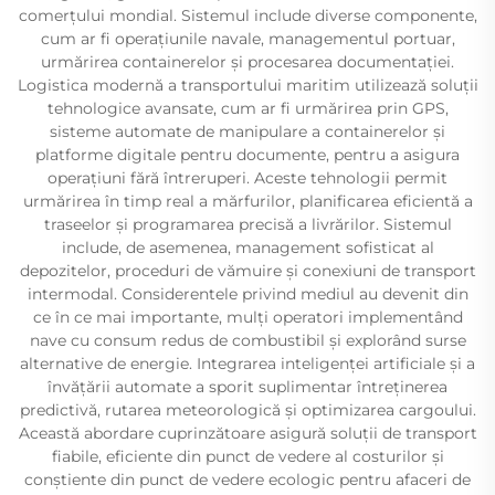
comerțului mondial. Sistemul include diverse componente,
cum ar fi operațiunile navale, managementul portuar,
urmărirea containerelor și procesarea documentației.
Logistica modernă a transportului maritim utilizează soluții
tehnologice avansate, cum ar fi urmărirea prin GPS,
sisteme automate de manipulare a containerelor și
platforme digitale pentru documente, pentru a asigura
operațiuni fără întreruperi. Aceste tehnologii permit
urmărirea în timp real a mărfurilor, planificarea eficientă a
traseelor și programarea precisă a livrărilor. Sistemul
include, de asemenea, management sofisticat al
depozitelor, proceduri de vămuire și conexiuni de transport
intermodal. Considerentele privind mediul au devenit din
ce în ce mai importante, mulți operatori implementând
nave cu consum redus de combustibil și explorând surse
alternative de energie. Integrarea inteligenței artificiale și a
învățării automate a sporit suplimentar întreținerea
predictivă, rutarea meteorologică și optimizarea cargoului.
Această abordare cuprinzătoare asigură soluții de transport
fiabile, eficiente din punct de vedere al costurilor și
conștiente din punct de vedere ecologic pentru afaceri de