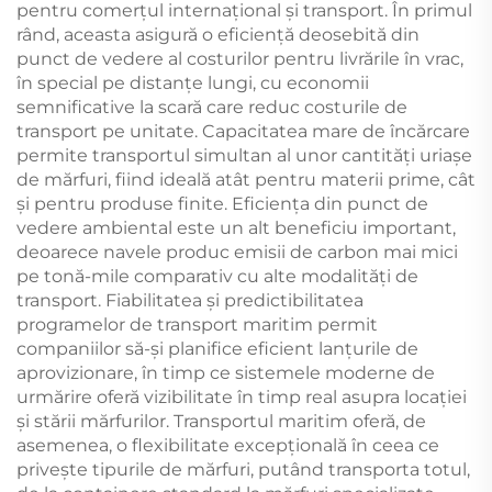
pentru comerțul internațional și transport. În primul
rând, aceasta asigură o eficiență deosebită din
punct de vedere al costurilor pentru livrările în vrac,
în special pe distanțe lungi, cu economii
semnificative la scară care reduc costurile de
transport pe unitate. Capacitatea mare de încărcare
permite transportul simultan al unor cantități uriașe
de mărfuri, fiind ideală atât pentru materii prime, cât
și pentru produse finite. Eficiența din punct de
vedere ambiental este un alt beneficiu important,
deoarece navele produc emisii de carbon mai mici
pe tonă-mile comparativ cu alte modalități de
transport. Fiabilitatea și predictibilitatea
programelor de transport maritim permit
companiilor să-și planifice eficient lanțurile de
aprovizionare, în timp ce sistemele moderne de
urmărire oferă vizibilitate în timp real asupra locației
și stării mărfurilor. Transportul maritim oferă, de
asemenea, o flexibilitate excepțională în ceea ce
privește tipurile de mărfuri, putând transporta totul,