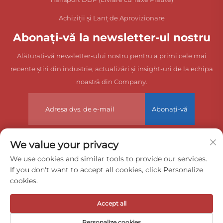
Achiziții și Lanț de Aprovizionare
Abonați-vă la newsletter-ul nostru
Alăturați-vă newsletter-ului nostru pentru a primi cele mai
recente știri din industrie, actualizări și insight-uri de la echipa
noastră din Company.
Abonați-vă
We value your privacy
Drepturi de autor © 2025 China Dongguan Zeyuan International
We use cookies and similar tools to provide our services.
If you don't want to accept all cookies, click Personalize
Freight Agency Co., Ltd. Toate drepturile rezervate.
cookies.
Politica de confidențialitate
Accept all
Personalize cookies