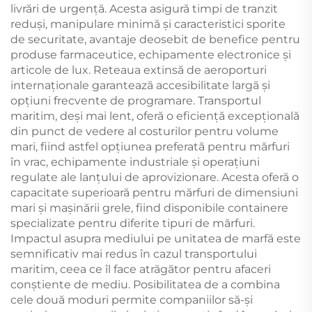
livrări de urgență. Acesta asigură timpi de tranzit
reduși, manipulare minimă și caracteristici sporite
de securitate, avantaje deosebit de benefice pentru
produse farmaceutice, echipamente electronice și
articole de lux. Reteaua extinsă de aeroporturi
internaționale garantează accesibilitate largă și
opțiuni frecvente de programare. Transportul
maritim, deși mai lent, oferă o eficiență excepțională
din punct de vedere al costurilor pentru volume
mari, fiind astfel opțiunea preferată pentru mărfuri
în vrac, echipamente industriale și operațiuni
regulate ale lanțului de aprovizionare. Acesta oferă o
capacitate superioară pentru mărfuri de dimensiuni
mari și mașinării grele, fiind disponibile containere
specializate pentru diferite tipuri de mărfuri.
Impactul asupra mediului pe unitatea de marfă este
semnificativ mai redus în cazul transportului
maritim, ceea ce îl face atrăgător pentru afaceri
conștiente de mediu. Posibilitatea de a combina
cele două moduri permite companiilor să-și