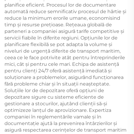
planifice eficient. Procesul lor de documentare
automată reduce semnificativ procesul de hârtie şi
reduce la minimum erorile umane, economisind
timp şi resurse preţioase. Rețeaua globală de
parteneri a companiei asigură tarife competitive și
servicii fiabile în diferite regiuni. Opțiunile lor de
planificare flexibilă se pot adapta la volume și
niveluri de urgență diferite de transport maritim,
ceea ce le face potrivite atât pentru întreprinderile
mici, cât și pentru cele mari. Echipa de asistență
pentru clienți 24/7 oferă asistență imediată și
soluționare a problemelor, asigurând funcționarea
fără probleme chiar și în situații neașteptate.
Soluțiile lor de depozitare oferă opțiuni de
depozitare sigure cu sisteme eficiente de
gestionare a stocurilor, ajutând clienții să-și
optimizeze lanțul de aprovizionare. Expertiza
companiei în reglementările vamale și în
documentație ajută la prevenirea întârzierilor și
asigură respectarea cerințelor de transport maritim