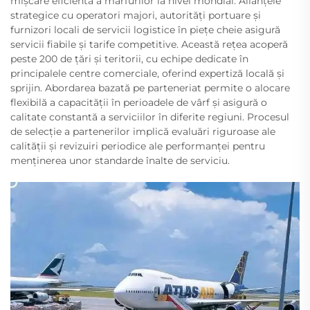
mișcare eficientă a mărfurilor la nivel mondial. Alianțele
strategice cu operatori majori, autorități portuare și
furnizori locali de servicii logistice în piețe cheie asigură
servicii fiabile și tarife competitive. Această rețea acoperă
peste 200 de țări și teritorii, cu echipe dedicate în
principalele centre comerciale, oferind expertiză locală și
sprijin. Abordarea bazată pe parteneriat permite o alocare
flexibilă a capacității în perioadele de vârf și asigură o
calitate constantă a serviciilor în diferite regiuni. Procesul
de selecție a partenerilor implică evaluări riguroase ale
calității și revizuiri periodice ale performanței pentru
menținerea unor standarde înalte de serviciu.