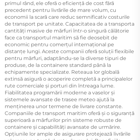
primul rând, ele oferă o eficiență de cost fără
precedent pentru livrările de mare volum, cu
economii la scară care reduc semnificativ costurile
de transport pe unitate. Capacitatea de a transporta
cantități masive de mărfuri într-o singură călătorie
face ca transportul maritim să fie deosebit de
economic pentru comerțul internațional pe
distanțe lungi. Aceste companii oferă soluții flexibile
pentru mărfuri, adaptându-se la diverse tipuri de
produse, de la containere standard până la
echipamente specializate. Reteaua lor globală
extinsă asigură o acoperire completă a principalelor
rute comerciale și porturi din întreaga lume.
Fiabilitatea programării moderne a vaselor și
sistemele avansate de trasee meteo ajută la
menținerea unor termene de livrare constante.
Companiile de transport maritim oferă și o siguranță
superioară a mărfurilor prin sisteme robuste de
containere și capabilități avansate de urmărire.
Opțiunile lor ample de asigurare protejează livrările