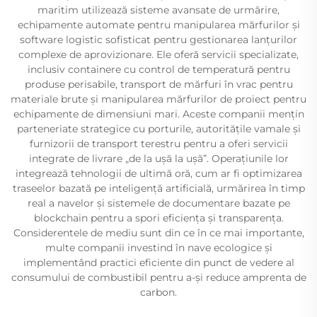
maritim utilizează sisteme avansate de urmărire,
echipamente automate pentru manipularea mărfurilor și
software logistic sofisticat pentru gestionarea lanțurilor
complexe de aprovizionare. Ele oferă servicii specializate,
inclusiv containere cu control de temperatură pentru
produse perisabile, transport de mărfuri în vrac pentru
materiale brute și manipularea mărfurilor de proiect pentru
echipamente de dimensiuni mari. Aceste companii mențin
parteneriate strategice cu porturile, autoritățile vamale și
furnizorii de transport terestru pentru a oferi servicii
integrate de livrare „de la ușă la ușă”. Operațiunile lor
integrează tehnologii de ultimă oră, cum ar fi optimizarea
traseelor bazată pe inteligență artificială, urmărirea în timp
real a navelor și sistemele de documentare bazate pe
blockchain pentru a spori eficiența și transparența.
Considerentele de mediu sunt din ce în ce mai importante,
multe companii investind în nave ecologice și
implementând practici eficiente din punct de vedere al
consumului de combustibil pentru a-și reduce amprenta de
carbon.