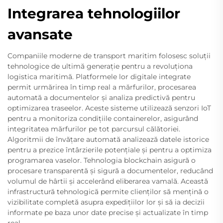
Integrarea tehnologiilor
avansate
Companiile moderne de transport maritim folosesc soluții
tehnologice de ultimă generație pentru a revoluționa
logistica maritimă. Platformele lor digitale integrate
permit urmărirea în timp real a mărfurilor, procesarea
automată a documentelor și analiza predictivă pentru
optimizarea traseelor. Aceste sisteme utilizează senzori IoT
pentru a monitoriza condițiile containerelor, asigurând
integritatea mărfurilor pe tot parcursul călătoriei.
Algoritmii de învățare automată analizează datele istorice
pentru a prezice întârzierile potențiale și pentru a optimiza
programarea vaselor. Tehnologia blockchain asigură o
procesare transparentă și sigură a documentelor, reducând
volumul de hârtii și accelerând eliberarea vamală. Această
infrastructură tehnologică permite clienților să mențină o
vizibilitate completă asupra expedițiilor lor și să ia decizii
informate pe baza unor date precise și actualizate în timp
real.