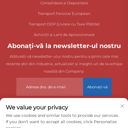
Consolidare și Depozitare
Transport Feroviar European
Transport DDP (Livrare cu Taxe Plătite)
Achiziții și Lanț de Aprovizionare
Abonați-vă la newsletter-ul nostru
Alăturați-vă newsletter-ului nostru pentru a primi cele mai
recente știri din industrie, actualizări și insight-uri de la echipa
noastră din Company.
Abonați-vă
We value your privacy
Drepturi de autor © 2025 China Dongguan Zeyuan International
We use cookies and similar tools to provide our services.
If you don't want to accept all cookies, click Personalize
Freight Agency Co., Ltd. Toate drepturile rezervate.