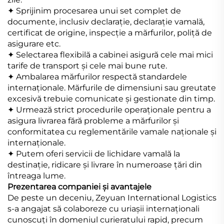
✦ Sprijinim procesarea unui set complet de
documente, inclusiv declarație, declarație vamală,
certificat de origine, inspecție a mărfurilor, poliță de
asigurare etc.
✦ Selectarea flexibilă a cabinei asigură cele mai mici
tarife de transport și cele mai bune rute.
✦ Ambalarea mărfurilor respectă standardele
internaționale. Mărfurile de dimensiuni sau greutate
excesivă trebuie comunicate și gestionate din timp.
✦ Urmează strict procedurile operaționale pentru a
asigura livrarea fără probleme a mărfurilor și
conformitatea cu reglementările vamale naționale și
internaționale.
✦ Putem oferi servicii de lichidare vamală la
destinație, ridicare și livrare în numeroase țări din
întreaga lume.
Prezentarea companiei și avantajele
De peste un deceniu, Zeyuan International Logistics
s-a angajat să colaboreze cu uriașii internaționali
cunoscuți în domeniul curieratului rapid, precum