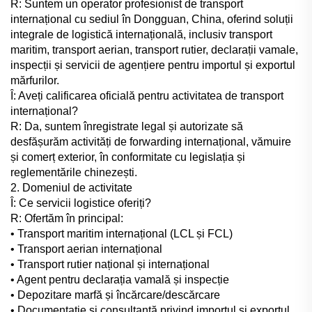
R: Suntem un operator profesionist de transport
internațional cu sediul în Dongguan, China, oferind soluții
integrale de logistică internațională, inclusiv transport
maritim, transport aerian, transport rutier, declarații vamale,
inspecții și servicii de agențiere pentru importul și exportul
mărfurilor.
Î: Aveți calificarea oficială pentru activitatea de transport
internațional?
R: Da, suntem înregistrate legal și autorizate să
desfășurăm activități de forwarding internațional, vămuire
și comerț exterior, în conformitate cu legislația și
reglementările chinezești.
2. Domeniul de activitate
Î: Ce servicii logistice oferiți?
R: Ofertăm în principal:
• Transport maritim internațional (LCL și FCL)
• Transport aerian internațional
• Transport rutier național și internațional
• Agent pentru declarația vamală și inspecție
• Depozitare marfă și încărcare/descărcare
• Documentație și consultanță privind importul și exportul