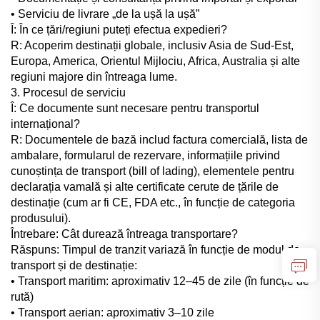
• Serviciu de livrare „de la ușă la ușă”
Î: În ce țări/regiuni puteți efectua expedieri?
R: Acoperim destinații globale, inclusiv Asia de Sud-Est,
Europa, America, Orientul Mijlociu, Africa, Australia și alte
regiuni majore din întreaga lume.
3. Procesul de serviciu
Î: Ce documente sunt necesare pentru transportul
internațional?
R: Documentele de bază includ factura comercială, lista de
ambalare, formularul de rezervare, informațiile privind
cunoștința de transport (bill of lading), elementele pentru
declarația vamală și alte certificate cerute de țările de
destinație (cum ar fi CE, FDA etc., în funcție de categoria
produsului).
Întrebare: Cât durează întreaga transportare?
Răspuns: Timpul de tranzit variază în funcție de modul de
transport și de destinație:
• Transport maritim: aproximativ 12–45 de zile (în funcție de
rută)
• Transport aerian: aproximativ 3–10 zile