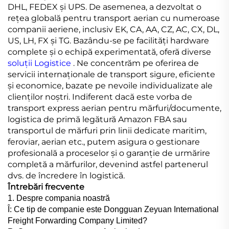
DHL, FEDEX și UPS. De asemenea, a dezvoltat o
rețea globală pentru transport aerian cu numeroase
companii aeriene, inclusiv EK, CA, AA, CZ, AC, CX, DL,
US, LH, FX și TG. Bazându-se pe facilități hardware
complete și o echipă experimentată, oferă diverse
soluții Logistice
. Ne concentrăm pe oferirea de
servicii internaționale de transport sigure, eficiente
și economice, bazate pe nevoile individualizate ale
clienților noștri. Indiferent dacă este vorba de
transport express aerian pentru mărfuri/documente,
logistica de primă legătură Amazon FBA sau
transportul de mărfuri prin linii dedicate maritim,
feroviar, aerian etc., putem asigura o gestionare
profesională a proceselor și o garanție de urmărire
completă a mărfurilor, devenind astfel partenerul
dvs. de încredere în logistică.
Întrebări frecvente
1. Despre compania noastră
Î: Ce tip de companie este Dongguan Zeyuan International
Freight Forwarding Company Limited?