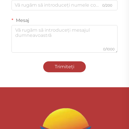
0/200
Mesaj
0/1000
Trimiteți