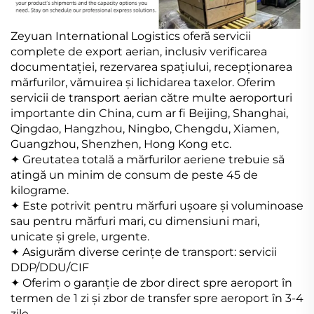
Zeyuan International Logistics oferă servicii
complete de export aerian, inclusiv verificarea
documentației, rezervarea spațiului, recepționarea
mărfurilor, vămuirea și lichidarea taxelor.
Oferim
servicii de transport aerian către multe aeroporturi
importante din China, cum ar fi Beijing, Shanghai,
Qingdao, Hangzhou, Ningbo, Chengdu, Xiamen,
Guangzhou, Shenzhen, Hong Kong etc.
✦ Greutatea totală a mărfurilor aeriene trebuie să
atingă un minim de consum de peste 45 de
kilograme.
✦ Este potrivit pentru mărfuri ușoare și voluminoase
sau pentru mărfuri mari, cu dimensiuni mari,
unicate și grele, urgente.
✦ Asigurăm diverse cerințe de transport: servicii
DDP/DDU/CIF
✦ Oferim o garanție de zbor direct spre aeroport în
termen de 1 zi și zbor de transfer spre aeroport în 3-4
zile.