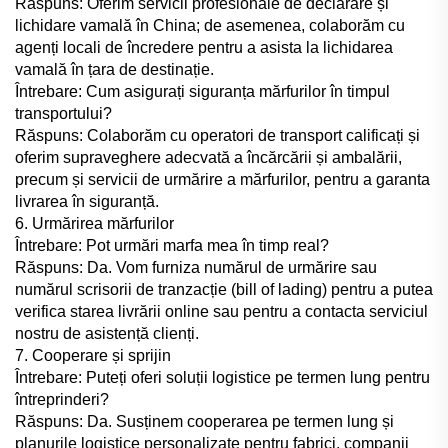
Răspuns: Oferim servicii profesionale de declarare și
lichidare vamală în China; de asemenea, colaborăm cu
agenți locali de încredere pentru a asista la lichidarea
vamală în țara de destinație.
Întrebare: Cum asigurați siguranța mărfurilor în timpul
transportului?
Răspuns: Colaborăm cu operatori de transport calificați și
oferim supraveghere adecvată a încărcării și ambalării,
precum și servicii de urmărire a mărfurilor, pentru a garanta
livrarea în siguranță.
6. Urmărirea mărfurilor
Întrebare: Pot urmări marfa mea în timp real?
Răspuns: Da. Vom furniza numărul de urmărire sau
numărul scrisorii de tranzacție (bill of lading) pentru a putea
verifica starea livrării online sau pentru a contacta serviciul
nostru de asistență clienți.
7. Cooperare și sprijin
Întrebare: Puteți oferi soluții logistice pe termen lung pentru
întreprinderi?
Răspuns: Da. Susținem cooperarea pe termen lung și
planurile logistice personalizate pentru fabrici, companii