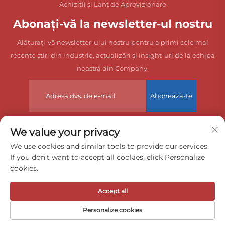
Achiziții și Lanț de Aprovizionare
Abonați-vă la newsletter-ul nostru
Alăturați-vă newsletter-ului nostru pentru a primi cele mai
recente știri din industrie, actualizări și insight-uri de la echipa
noastră din Company.
Abonează-te
We value your privacy
Copyright © 2026 China Dongguan Zeyuan International Freight
We use cookies and similar tools to provide our services.
If you don't want to accept all cookies, click Personalize
Agency Co., Ltd. Toate drepturile rezervate.
cookies.
Politica de confidențialitate
Accept all
Personalize cookies
Pagina
Produs
Despre
Contact