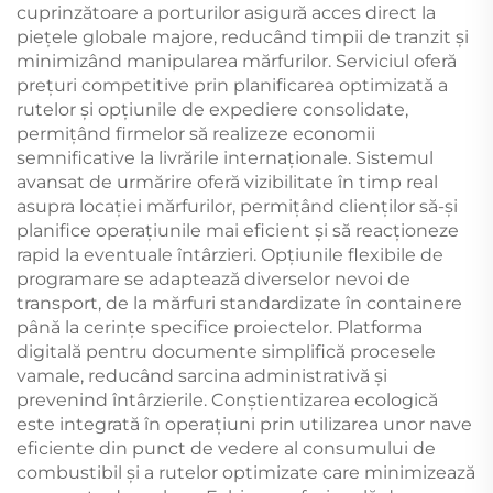
cuprinzătoare a porturilor asigură acces direct la
piețele globale majore, reducând timpii de tranzit și
minimizând manipularea mărfurilor. Serviciul oferă
prețuri competitive prin planificarea optimizată a
rutelor și opțiunile de expediere consolidate,
permițând firmelor să realizeze economii
semnificative la livrările internaționale. Sistemul
avansat de urmărire oferă vizibilitate în timp real
asupra locației mărfurilor, permițând clienților să-și
planifice operațiunile mai eficient și să reacționeze
rapid la eventuale întârzieri. Opțiunile flexibile de
programare se adaptează diverselor nevoi de
transport, de la mărfuri standardizate în containere
până la cerințe specifice proiectelor. Platforma
digitală pentru documente simplifică procesele
vamale, reducând sarcina administrativă și
prevenind întârzierile. Conștientizarea ecologică
este integrată în operațiuni prin utilizarea unor nave
eficiente din punct de vedere al consumului de
combustibil și a rutelor optimizate care minimizează