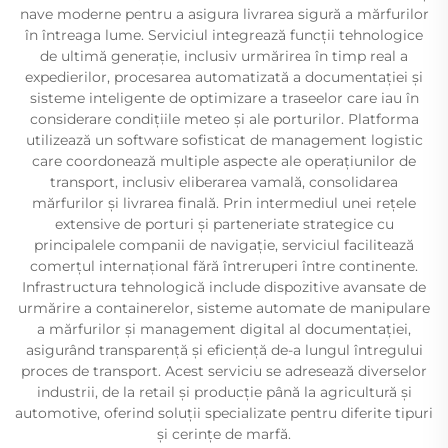
nave moderne pentru a asigura livrarea sigură a mărfurilor
în întreaga lume. Serviciul integrează funcții tehnologice
de ultimă generație, inclusiv urmărirea în timp real a
expedierilor, procesarea automatizată a documentației și
sisteme inteligente de optimizare a traseelor care iau în
considerare condițiile meteo și ale porturilor. Platforma
utilizează un software sofisticat de management logistic
care coordonează multiple aspecte ale operațiunilor de
transport, inclusiv eliberarea vamală, consolidarea
mărfurilor și livrarea finală. Prin intermediul unei rețele
extensive de porturi și parteneriate strategice cu
principalele companii de navigație, serviciul facilitează
comerțul internațional fără întreruperi între continente.
Infrastructura tehnologică include dispozitive avansate de
urmărire a containerelor, sisteme automate de manipulare
a mărfurilor și management digital al documentației,
asigurând transparență și eficiență de-a lungul întregului
proces de transport. Acest serviciu se adresează diverselor
industrii, de la retail și producție până la agricultură și
automotive, oferind soluții specializate pentru diferite tipuri
și cerințe de marfă.