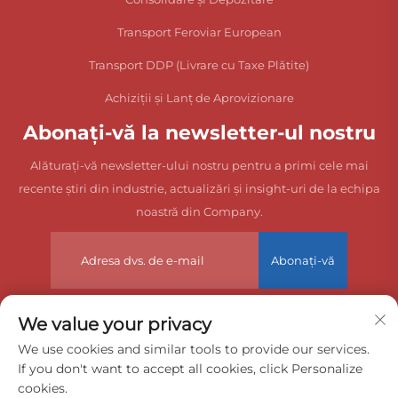
Transport Feroviar European
Transport DDP (Livrare cu Taxe Plătite)
Achiziții și Lanț de Aprovizionare
Abonați-vă la newsletter-ul nostru
Alăturați-vă newsletter-ului nostru pentru a primi cele mai
recente știri din industrie, actualizări și insight-uri de la echipa
noastră din Company.
Abonați-vă
We value your privacy
Drepturi de autor © 2025 China Dongguan Zeyuan International
We use cookies and similar tools to provide our services.
If you don't want to accept all cookies, click Personalize
Freight Agency Co., Ltd. Toate drepturile rezervate.
cookies.