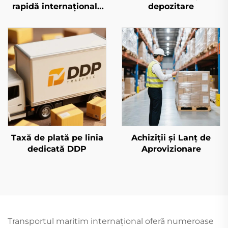
rapidă internațională
depozitare
(DHL/FEDEX/UPS)
Taxă de plată pe linia
Achiziții și Lanț de
dedicată DDP
Aprovizionare
Transportul maritim internațional oferă numeroase