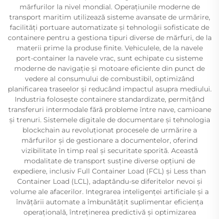
mărfurilor la nivel mondial. Operațiunile moderne de
transport maritim utilizează sisteme avansate de urmărire,
facilități portuare automatizate și tehnologii sofisticate de
containere pentru a gestiona tipuri diverse de mărfuri, de la
materii prime la produse finite. Vehiculele, de la navele
port-container la navele vrac, sunt echipate cu sisteme
moderne de navigație și motoare eficiente din punct de
vedere al consumului de combustibil, optimizând
planificarea traseelor și reducând impactul asupra mediului.
Industria folosește containere standardizate, permițând
transferuri intermodale fără probleme între nave, camioane
și trenuri. Sistemele digitale de documentare și tehnologia
blockchain au revoluționat procesele de urmărire a
mărfurilor și de gestionare a documentelor, oferind
vizibilitate în timp real și securitate sporită. Această
modalitate de transport susține diverse opțiuni de
expediere, inclusiv Full Container Load (FCL) și Less than
Container Load (LCL), adaptându-se diferitelor nevoi și
volume ale afacerilor. Integrarea inteligenței artificiale și a
învățării automate a îmbunătățit suplimentar eficiența
operațională, întreținerea predictivă și optimizarea