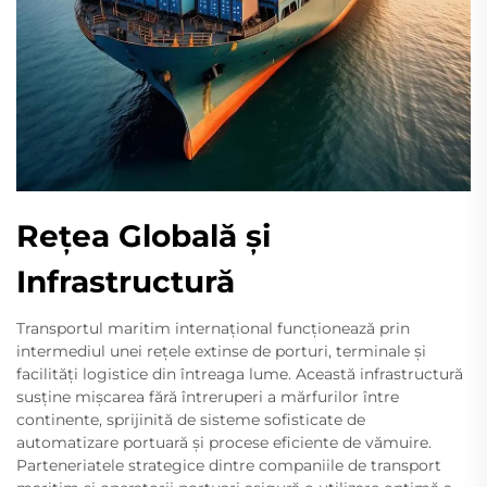
Rețea Globală și
Infrastructură
Transportul maritim internațional funcționează prin
intermediul unei rețele extinse de porturi, terminale și
facilități logistice din întreaga lume. Această infrastructură
susține mișcarea fără întreruperi a mărfurilor între
continente, sprijinită de sisteme sofisticate de
automatizare portuară și procese eficiente de vămuire.
Parteneriatele strategice dintre companiile de transport