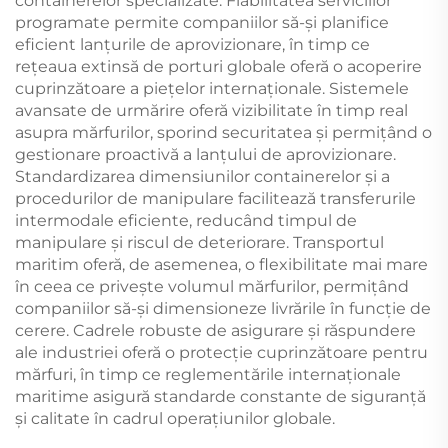
containerelor specializate. Fiabilitatea serviciilor
programate permite companiilor să-și planifice
eficient lanțurile de aprovizionare, în timp ce
rețeaua extinsă de porturi globale oferă o acoperire
cuprinzătoare a piețelor internaționale. Sistemele
avansate de urmărire oferă vizibilitate în timp real
asupra mărfurilor, sporind securitatea și permițând o
gestionare proactivă a lanțului de aprovizionare.
Standardizarea dimensiunilor containerelor și a
procedurilor de manipulare facilitează transferurile
intermodale eficiente, reducând timpul de
manipulare și riscul de deteriorare. Transportul
maritim oferă, de asemenea, o flexibilitate mai mare
în ceea ce privește volumul mărfurilor, permițând
companiilor să-și dimensioneze livrările în funcție de
cerere. Cadrele robuste de asigurare și răspundere
ale industriei oferă o protecție cuprinzătoare pentru
mărfuri, în timp ce reglementările internaționale
maritime asigură standarde constante de siguranță
și calitate în cadrul operațiunilor globale.