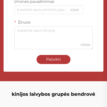
Įmonės pavadinimas
0/200
Žinutė
0/1000
Pateikti
kinijos laivybos grupės bendrovė