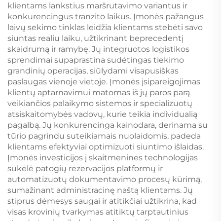
klientams lankstius maršrutavimo variantus ir
konkurencingus tranzito laikus. Įmonės pažangus
laivų sekimo tinklas leidžia klientams stebėti savo
siuntas realiu laiku, užtikrinant beprecedentį
skaidrumą ir ramybę. Jų integruotos logistikos
sprendimai supaprastina sudėtingas tiekimo
grandinių operacijas, siūlydami visapusiškas
paslaugas vienoje vietoje. Įmonės įsipareigojimas
klientų aptarnavimui matomas iš jų paros parą
veikiančios palaikymo sistemos ir specializuotų
atsiskaitomybės vadovų, kurie teikia individualią
pagalbą. Jų konkurencinga kainodara, derinama su
tūrio pagrindu suteikiamais nuolaidomis, padeda
klientams efektyviai optimizuoti siuntimo išlaidas.
Įmonės investicijos į skaitmenines technologijas
sukėlė patogių rezervacijos platformų ir
automatizuotų dokumentavimo procesų kūrimą,
sumažinant administracinę naštą klientams. Jų
stiprus dėmesys saugai ir atitikčiai užtikrina, kad
visas krovinių tvarkymas atitiktų tarptautinius