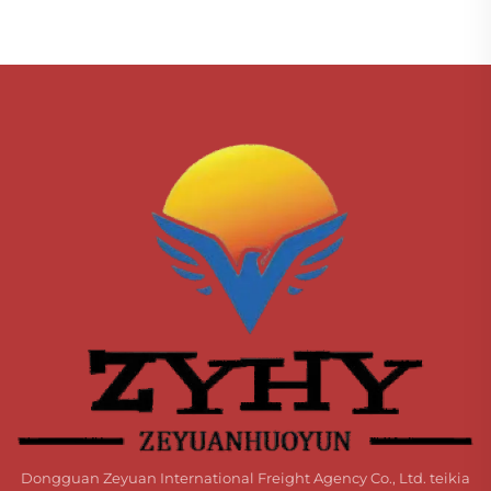
Dongguan Zeyuan International Freight Agency Co., Ltd. teikia