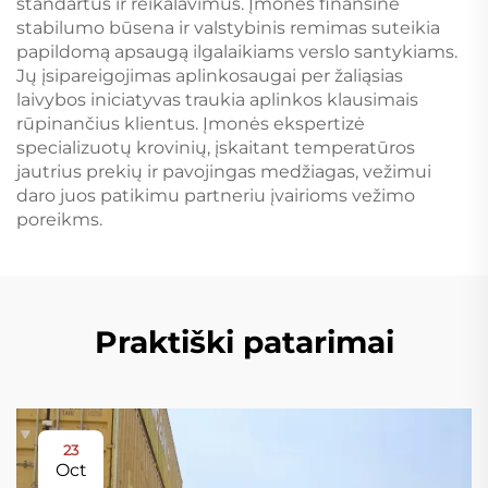
standartus ir reikalavimus. Įmonės finansinė
stabilumo būsena ir valstybinis remimas suteikia
papildomą apsaugą ilgalaikiams verslo santykiams.
Jų įsipareigojimas aplinkosaugai per žaliąsias
laivybos iniciatyvas traukia aplinkos klausimais
rūpinančius klientus. Įmonės ekspertizė
specializuotų krovinių, įskaitant temperatūros
jautrius prekių ir pavojingas medžiagas, vežimui
daro juos patikimu partneriu įvairioms vežimo
poreikms.
Praktiški patarimai
23
Oct