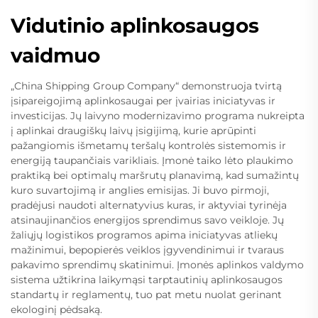
Vidutinio aplinkosaugos
vaidmuo
„China Shipping Group Company“ demonstruoja tvirtą
įsipareigojimą aplinkosaugai per įvairias iniciatyvas ir
investicijas. Jų laivyno modernizavimo programa nukreipta
į aplinkai draugiškų laivų įsigijimą, kurie aprūpinti
pažangiomis išmetamų teršalų kontrolės sistemomis ir
energiją taupančiais varikliais. Įmonė taiko lėto plaukimo
praktiką bei optimalų maršrutų planavimą, kad sumažintų
kuro suvartojimą ir anglies emisijas. Ji buvo pirmoji,
pradėjusi naudoti alternatyvius kuras, ir aktyviai tyrinėja
atsinaujinančios energijos sprendimus savo veikloje. Jų
žaliųjų logistikos programos apima iniciatyvas atliekų
mažinimui, bepopierės veiklos įgyvendinimui ir tvaraus
pakavimo sprendimų skatinimui. Įmonės aplinkos valdymo
sistema užtikrina laikymąsi tarptautinių aplinkosaugos
standartų ir reglamentų, tuo pat metu nuolat gerinant
ekologinį pėdsaką.