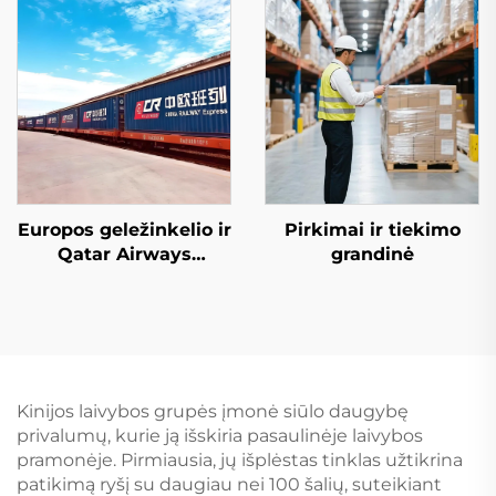
Europos geležinkelio ir
Pirkimai ir tiekimo
Qatar Airways
grandinė
specializuotos linijos
paslaugos
Kinijos laivybos grupės įmonė siūlo daugybę
privalumų, kurie ją išskiria pasaulinėje laivybos
pramonėje. Pirmiausia, jų išplėstas tinklas užtikrina
patikimą ryšį su daugiau nei 100 šalių, suteikiant