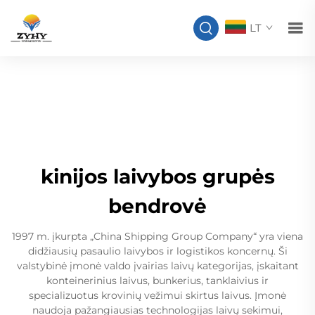
LT
kinijos laivybos grupės
bendrovė
1997 m. įkurpta „China Shipping Group Company“ yra viena
didžiausių pasaulio laivybos ir logistikos koncernų. Ši
valstybinė įmonė valdo įvairias laivų kategorijas, įskaitant
konteinerinius laivus, bunkerius, tanklaivius ir
specializuotus krovinių vežimui skirtus laivus. Įmonė
naudoja pažangiausias technologijas laivų sekimui,