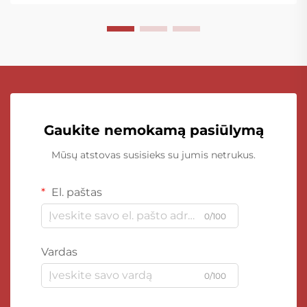
Gaukite nemokamą pasiūlymą
Mūsų atstovas susisieks su jumis netrukus.
El. paštas
0/100
Vardas
0/100