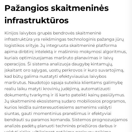
Pažangios skaitmeninės
infrastruktūros
Kinijos laivybos grupės bendrovės skaitmeninė
infrastruktūra yra reikšmingas technologinis pažanga jūrų
logistikos srityje. Jų integruota skaitmeninė platforma
apima dirbtinį intelektą ir mašininio mokymosi algoritmus,
kuriais optimizuojamas maršruto planavimas ir laivų
operacijos. Ši sistema analizuoja daugybę kintamųjų,
įskaitant oro sąlygas, uostų perkrovos ir kuro suvartojimą,
kad būtų galima nustatyti efektyviausius laivybos
maršrutus. Naudotojo sąsaja suteikia klientams galimybę
realiu laiku matyti krovinių judėjimą, automatizuoti
dokumentų tvarkymą ir iš karto pateikti kainų pasiūlymus.
Jų skaitmeninė ekosistemą sudaro mobiliosios programos,
kurios leidžia suinteresuotiesiems asmenims valdyti
siuntas, gauti momentinius pranešimus ir efektyviai
bendrauti su paramos komanda. Sistemos prognozuojamos
analizės padėtų planuoti techninės priežiūros darbus ir
valdyti riziką, užtikrinant patikimą paslaugų teikimą.