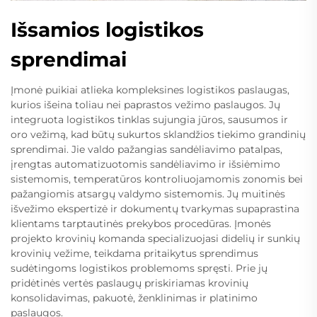
Išsamios logistikos
sprendimai
Įmonė puikiai atlieka kompleksines logistikos paslaugas,
kurios išeina toliau nei paprastos vežimo paslaugos. Jų
integruota logistikos tinklas sujungia jūros, sausumos ir
oro vežimą, kad būtų sukurtos sklandžios tiekimo grandinių
sprendimai. Jie valdo pažangias sandėliavimo patalpas,
įrengtas automatizuotomis sandėliavimo ir išsiėmimo
sistemomis, temperatūros kontroliuojamomis zonomis bei
pažangiomis atsargų valdymo sistemomis. Jų muitinės
išvežimo ekspertizė ir dokumentų tvarkymas supaprastina
klientams tarptautinės prekybos procedūras. Įmonės
projekto krovinių komanda specializuojasi didelių ir sunkių
krovinių vežime, teikdama pritaikytus sprendimus
sudėtingoms logistikos problemoms spręsti. Prie jų
pridėtinės vertės paslaugų priskiriamas krovinių
konsolidavimas, pakuotė, ženklinimas ir platinimo
paslaugos.