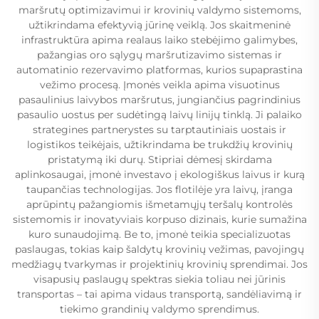
maršrutų optimizavimui ir krovinių valdymo sistemoms,
užtikrindama efektyvią jūrinę veiklą. Jos skaitmeninė
infrastruktūra apima realaus laiko stebėjimo galimybes,
pažangias oro sąlygų maršrutizavimo sistemas ir
automatinio rezervavimo platformas, kurios supaprastina
vežimo procesą. Įmonės veikla apima visuotinus
pasaulinius laivybos maršrutus, jungiančius pagrindinius
pasaulio uostus per sudėtingą laivų linijų tinklą. Ji palaiko
strategines partnerystes su tarptautiniais uostais ir
logistikos teikėjais, užtikrindama be trukdžių krovinių
pristatymą iki durų. Stipriai dėmesį skirdama
aplinkosaugai, įmonė investavo į ekologiškus laivus ir kurą
taupančias technologijas. Jos flotilėje yra laivų, įranga
aprūpintų pažangiomis išmetamųjų teršalų kontrolės
sistemomis ir inovatyviais korpuso dizinais, kurie sumažina
kuro sunaudojimą. Be to, įmonė teikia specializuotas
paslaugas, tokias kaip šaldytų krovinių vežimas, pavojingų
medžiagų tvarkymas ir projektinių krovinių sprendimai. Jos
visapusių paslaugų spektras siekia toliau nei jūrinis
transportas – tai apima vidaus transportą, sandėliavimą ir
tiekimo grandinių valdymo sprendimus.