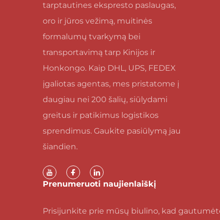
tarptautines ekspresto paslaugas,
oro ir jūros vežimą, muitinės
formalumų tvarkymą bei
transportavimą tarp Kinijos ir
Honkongo. Kaip DHL, UPS, FEDEX
įgaliotas agentas, mes pristatome į
daugiau nei 200 šalių, siūlydami
greitus ir patikimus logistikos
sprendimus. Gaukite pasiūlymą jau
šiandien.
Prenumeruoti naujienlaiškį
Prisijunkite prie mūsų biulino, kad gautumėt