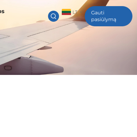
os
LT
Gauti
pasiūlymą