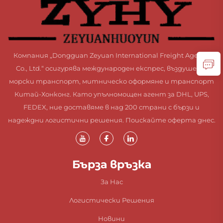
Компания „Dongguan Zeyuan International Freight Agency
Co., Ltd.“ осигурява международен експрес, въздушен и
морски транспорт, митническо оформяне и транспорт
Китай-Хонконг. Като упълномощен агент за DHL, UPS,
FEDEX, ние доставяме в над 200 страни с бързи и
надеждни логистични решения. Поискайте оферта днес.
Бърза връзка
За Нас
Логистически Решения
Новини