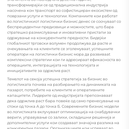
трансформирајќи се од традиционална индустрија
насочена кон транспорт во софистициран екосистем од
поврзани услуги и технологии. Компаниите кои работат
во логистичкиот
логистички бизнис
денес се соочуваат со
беспрецедентни предизвици и можностите, што бара
стратешко размислување и иновативни пристапи за
одржување на конкурентните предности. Бидејќи
глобалниот трговски волумен продолжува да расте и
очекувањата на клиентите се зголемуваат, успешните
оператори на логистички бизнис мора да развивaat
комплексни стратегии кои ги адресираат ефикасноста во
операциите, интеграцијата на технологијата и
иницијативите за одржлив раст.
Темелот на секоја успешна стратегија за бизнис во
логистиката почива на разбирањето на динамиката на
пазарот, потребите на клиентите и оперативните
капацитети. Лидерите од индустријата препознаваат
дека одржлив раст бара повеќе од само пренесување на
стоки од точка А до точка Б. Современите бизнис модели
во логистиката вклучуваат оптимизација на снабдувачки
вериги, управување со залихи, складишни решенија и
дополнителни услуги кои создаваат значајна разлика на
конкурентни пазари. Организациите кои успеваат во