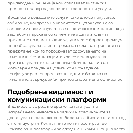
прилагодени решенија кои создаваат вистинска
вредност надвор од основните транспортни услуги.
Вредносно додадените услуги како што се пакување,
собирање, контрола на квалитетот и управување со
залихи им овозможуваат на логистичките компании да ја
задлабочат врската со клиентите и да ги зголемат
приходите по клиент. Овие услуги често бараат премиум
ценообразување, а истовремено создаваат трошоци на
префрлање кои го подобруваат одржувањето на
клиентите. Организациите кои се истакнуваат во
прилагодувањето на решенија обично развиваат
модуларни понуди на услуги кои можат да се
конфигурираат според разновидните барања на
клиентите, задржувайќи при тоа оперативна ефикасност.
Подобрена видливост и
комуникациски платформи
Видливоста во реално време кон статусот на
испраќањето, нивоата на залихи и графиконите за
доставување стана основен барање за бизнис-клиенти од
сите индустрии. Компаниите кои инвестираат во
комплексни платформи за следење и комуникација често