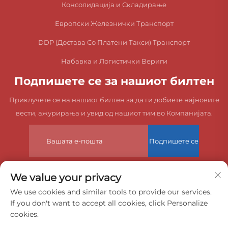
Консолидација и Складирање
Европски Железнички Транспорт
DDP (Достава Со Платени Такси) Транспорт
Набавка и Логистички Вериги
Подпишете се за нашиот билтен
Приклучете се на нашиот билтен за да ги добиете најновите
вести, ажурирања и увид од нашиот тим во Компанијата.
Подпишете се
We value your privacy
Авторски права © 2025 China Dongguan Zeyuan International
We use cookies and similar tools to provide our services.
If you don't want to accept all cookies, click Personalize
Freight Agency Co., Ltd. Сите права се задржани.
cookies.
Правила за приватност