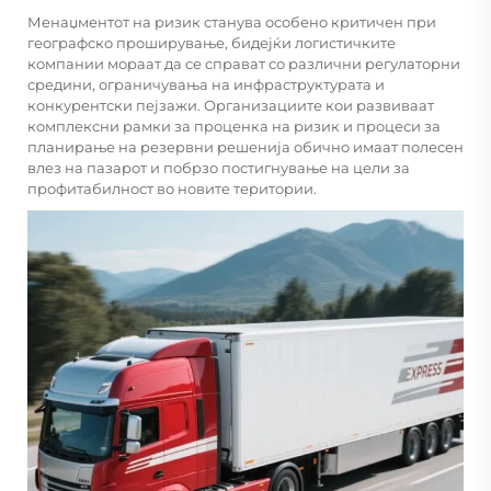
Менаџментот на ризик станува особено критичен при
географско проширување, бидејќи логистичките
компании мораат да се справат со различни регулаторни
средини, ограничувања на инфраструктурата и
конкурентски пејзажи. Организациите кои развиваат
комплексни рамки за проценка на ризик и процеси за
планирање на резервни решенија обично имаат полесен
влез на пазарот и побрзо постигнување на цели за
профитабилност во новите територии.