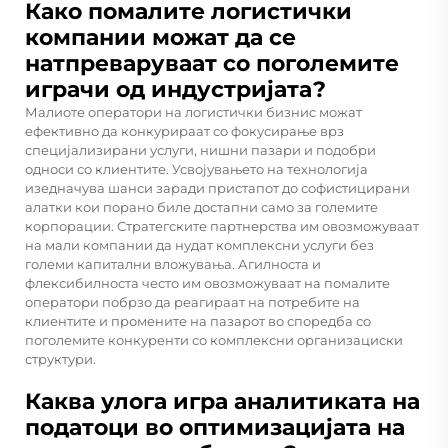
Како помалите логистички
компании можат да се
натпреваруваат со поголемите
играчи од индустријата?
Малиоте оператори на логистички бизнис можат
ефективно да конкурираат со фокусирање врз
специјализирани услуги, нишни пазари и подобри
односи со клиентите. Усвојувањето на технологија
изедначува шанси заради пристапот до софистицирани
алатки кои порано биле достапни само за големите
корпорации. Стратегските партнерства им овозможуваат
на мали компании да нудат комплексни услуги без
големи капитални вложувања. Агилноста и
флексибилноста често им овозможуваат на помалите
оператори побрзо да реагираат на потребите на
клиентите и промените на пазарот во споредба со
поголемите конкуренти со комплексни организациски
структури.
Каква улога игра аналитиката на
податоци во оптимизацијата на