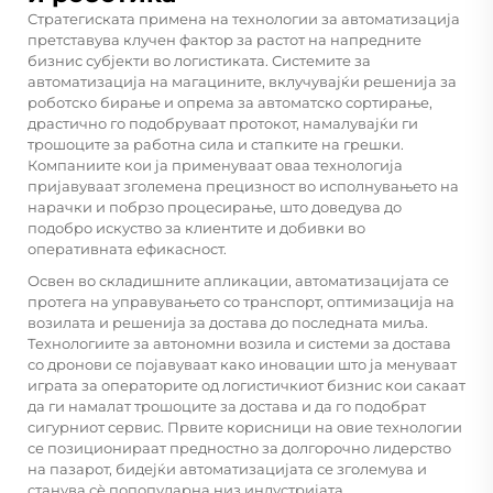
Стратегиската примена на технологии за автоматизација
претставува клучен фактор за растот на напредните
бизнис субјекти во логистиката. Системите за
автоматизација на магацините, вклучувајќи решенија за
роботско бирање и опрема за автоматско сортирање,
драстично го подобруваат протокот, намалувајќи ги
трошоците за работна сила и стапките на грешки.
Компаниите кои ја применуваат оваа технологија
пријавуваат зголемена прецизност во исполнувањето на
нарачки и побрзо процесирање, што доведува до
подобро искуство за клиентите и добивки во
оперативната ефикасност.
Освен во складишните апликации, автоматизацијата се
протега на управувањето со транспорт, оптимизација на
возилата и решенија за достава до последната миља.
Технологиите за автономни возила и системи за достава
со дронови се појавуваат како иновации што ја менуваат
играта за операторите од логистичкиот бизнис кои сакаат
да ги намалат трошоците за достава и да го подобрат
сигурниот сервис. Првите корисници на овие технологии
се позиционираат предностно за долгорочно лидерство
на пазарот, бидејќи автоматизацијата се зголемува и
станува сè попопуларна низ индустријата.