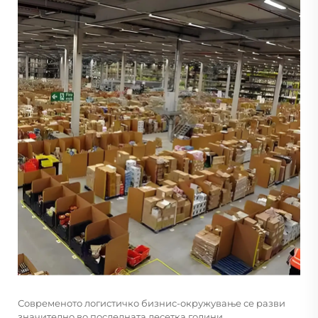
Современото логистичко бизнис-окружување се разви
значително во последната десетка години,