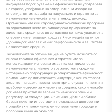
вклучуваат подобрување на ефикасноста во употребата
на гориво, усвојување на алтернативни извори на
енергија, оптимизација на пакувањето и стратегии за
намалување на емисијата на јаглерод диоксид.
Организациите кои спроведуваат комплексни програми
за одржливост често откриваат дека придонесите за
животната средина се во согласност со намалувањето на
оперативните трошоци, создавајќи ситуација од типот
„добива-добива“ за бизнис перформансите и заштитата
на животната средина.
Технологиите за оптимизација на рутите, возилата со
висока горивна ефикасност и стратегиите за
консолидирани испораки имаат голем придонес за
намалување на влијанието врз животната средина,
истовремено подобрувајќи ја оперативната ефикасност.
Компаниите од логистичката индустрија кои го ставаат
акцентот на одржливоста често привлекуваат клиенти и
вработени свесни за животната средина, како и можеби
добиваат пристап до зелени финансиски опции и
регулаторни стимулации. Овие иницијативи обично
бараат почетни инвестиции, но создаваат долгорочни
придобивки преку намалени оперативни трошоци и
подобрен имиџ на брендот.