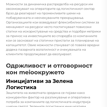
Можности за динамичка распределба на ресурси им
овозможуваат на операторите од логистичкиот сектор
брзо да реагираат на променливите шеми на
побарувачката и неочекуваните прекршувања.
Организациите кои воведуваат флексибилни системи за
менаџмент на ресурси често постигнуваат повисоки
стапки на искористување на средства и подобри метрики
за принос на инвестициите во споредба со компаниите
кои се засноваат на статички пристапи за планирање на
капацитетот. Овие можности стануваат сé повеќе вредни
додека пазарната волатилност и очекувањата на
клиентите продолжуваат да еволуираат.
Одржливост и отговорност
кон meioокружето
Иницијативи за Зелена
Логистика
Заштитата на животната средина се појави како
конкурентен фактор на разликување и оперативна
потреба за компаниите од логистичката индустрија
ширум светот. Зелените логистички иницијативи