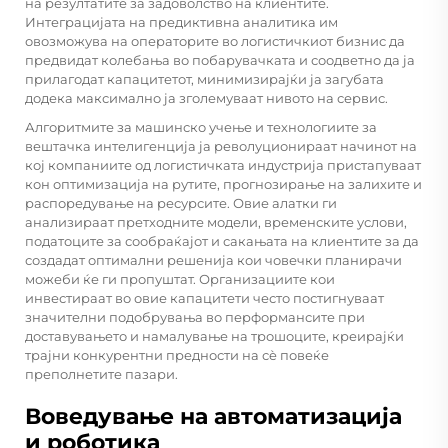
на резултатите за задоволство на клиентите.
Интеграцијата на предиктивна аналитика им
овозможува на операторите во логистичкиот бизнис да
предвидат колебања во побарувачката и соодветно да ја
прилагодат капацитетот, минимизирајќи ја загубата
додека максимално ја зголемуваат нивото на сервис.
Алгоритмите за машинско учење и технологиите за
вештачка интелигенција ја револуционираат начинот на
кој компаниите од логистичката индустрија пристапуваат
кон оптимизација на рутите, прогнозирање на залихите и
распоредување на ресурсите. Овие алатки ги
анализираат претходните модели, временските услови,
податоците за сообраќајот и сакањата на клиентите за да
создадат оптимални решенија кои човечки планирачи
можеби ќе ги пропуштат. Организациите кои
инвестираат во овие капацитети често постигнуваат
значителни подобрувања во перформансите при
доставувањето и намалување на трошоците, креирајќи
трајни конкурентни предности на сè повеќе
преполнетите пазари.
Воведување на автоматизација
и роботика