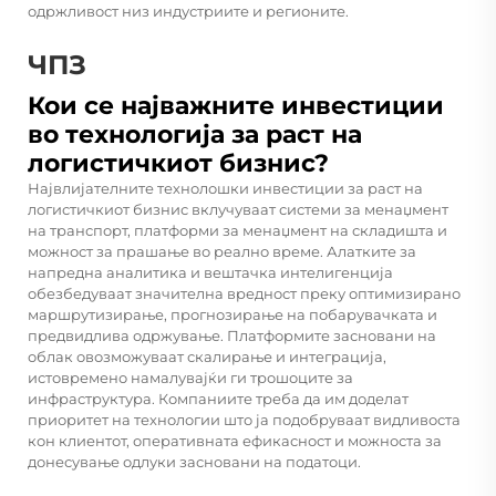
одржливост низ индустриите и регионите.
ЧПЗ
Кои се најважните инвестиции
во технологија за раст на
логистичкиот бизнис?
Највлијателните технолошки инвестиции за раст на
логистичкиот бизнис вклучуваат системи за менаџмент
на транспорт, платформи за менаџмент на складишта и
можност за прашање во реално време. Алатките за
напредна аналитика и вештачка интелигенција
обезбедуваат значителна вредност преку оптимизирано
маршрутизирање, прогнозирање на побарувачката и
предвидлива одржување. Платформите засновани на
облак овозможуваат скалирање и интеграција,
истовремено намалувајќи ги трошоците за
инфраструктура. Компаниите треба да им доделат
приоритет на технологии што ја подобруваат видливоста
кон клиентот, оперативната ефикасност и можноста за
донесување одлуки засновани на податоци.