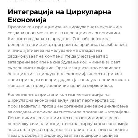
Интеграција на Циркуларна
Економија
Преодот кон принципите на циркуларната економија
создава нови можности за иновации во логистичкиот
бизнис и создавање вредност. Способностите за
реверзна логистика, програми за враќање на амбалажа
и иницијативи за намалување на отпадот им
овозможуваат на компаниите да учествуваат во
затворени вериги на снабдување кои минимизираат
еколошкиот влијание. Организациите што развиваат
капацитети за циркуларна економија често откриваат
нови приходни извори, додека ја засилуваат клиентската
поврзаност преку заеднички цели за одржливост.
Колективните пристапи кон имплементација на
циркуларна економија вклучуваат партнерства со
производители, трговци и организации за рециклирање
за создавање ефикасни системи за проток на материјали.
Логистичките компании што се позиционираат како
овозможувачи на иницијативи за циркуларна економија
често стекнуваат предност на првиот потегник на новите
пазари, додека придонесуваат за пошироки цели за