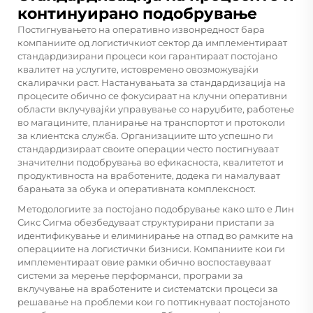
континуирано подобрување
Постигнувањето на оперативно извонредност бара
компаниите од логистичкиот сектор да имплементираат
стандардизирани процеси кои гарантираат постојано
квалитет на услугите, истовремено овозможувајќи
скалирачки раст. Настанувањата за стандардизација на
процесите обично се фокусираат на клучни оперативни
области вклучувајќи управување со наруџбите, работење
во магацините, планирање на транспортот и протоколи
за клиентска служба. Организациите што успешно ги
стандардизираат своите операции често постигнуваат
значителни подобрувања во ефикасноста, квалитетот и
продуктивноста на вработените, додека ги намалуваат
барањата за обука и оперативната комплексност.
Методологиите за постојано подобрување како што е Лин
Сикс Сигма обезбедуваат структурирани пристапи за
идентификување и елиминирање на отпад во рамките на
операциите на логистички бизниси. Компаниите кои ги
имплементираат овие рамки обично воспоставуваат
системи за мерење перформанси, програми за
вклучување на вработените и систематски процеси за
решавање на проблеми кои го поттикнуваат постојаното