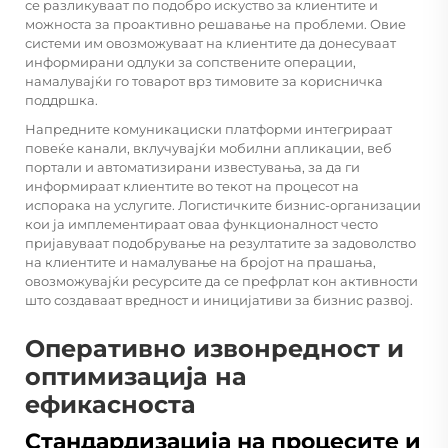
се разликуваат по подобро искуство за клиентите и
можноста за проактивно решавање на проблеми. Овие
системи им овозможуваат на клиентите да донесуваат
информирани одлуки за сопствените операции,
намалувајќи го товарот врз тимовите за корисничка
поддршка.
Напредните комуникациски платформи интегрираат
повеќе канали, вклучувајќи мобилни апликации, веб
портали и автоматизирани известувања, за да ги
информираат клиентите во текот на процесот на
испорака на услугите. Логистичките бизнис-организации
кои ја имплементираат оваа функционалност често
пријавуваат подобрување на резултатите за задоволство
на клиентите и намалување на бројот на прашања,
овозможувајќи ресурсите да се префрлат кон активности
што создаваат вредност и иницијативи за бизнис развој.
Оперативно извонредност и
оптимизација на
ефикасноста
Стандардизација на процесите и