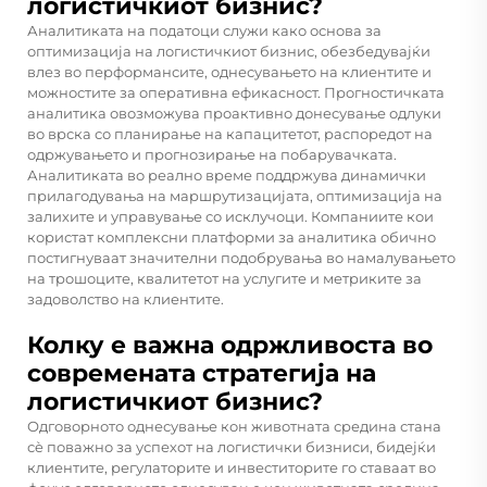
логистичкиот бизнис?
Аналитиката на податоци служи како основа за
оптимизација на логистичкиот бизнис, обезбедувајќи
влез во перформансите, однесувањето на клиентите и
можностите за оперативна ефикасност. Прогностичката
аналитика овозможува проактивно донесување одлуки
во врска со планирање на капацитетот, распоредот на
одржувањето и прогнозирање на побарувачката.
Аналитиката во реално време поддржува динамички
прилагодувања на маршрутизацијата, оптимизација на
залихите и управување со исклучоци. Компаниите кои
користат комплексни платформи за аналитика обично
постигнуваат значителни подобрувања во намалувањето
на трошоците, квалитетот на услугите и метриките за
задоволство на клиентите.
Колку е важна одржливоста во
современата стратегија на
логистичкиот бизнис?
Одговорното однесување кон животната средина стана
сè поважно за успехот на логистички бизниси, бидејќи
клиентите, регулаторите и инвеститорите го ставаат во