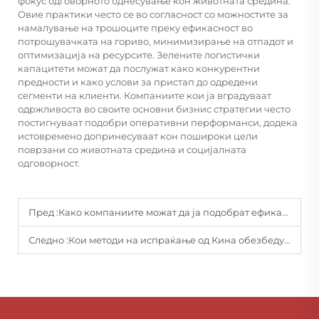
фокус одговорното однесување кон животната средина.
Овие практики често се во согласност со можностите за
намалување на трошоците преку ефикасност во
потрошувачката на гориво, минимизирање на отпадот и
оптимизација на ресурсите. Зелените логистички
капацитети можат да послужат како конкурентни
предности и како услови за пристап до одредени
сегменти на клиенти. Компаниите кои ја вградуваат
одржливоста во своите основни бизнис стратегии често
постигнуваат подобри оперативни перформанси, додека
истовремено допринесуваат кон пошироки цели
поврзани со животната средина и социјалната
одговорност.
Пред :
Како компаниите можат да ја подобрат ефикасноста на снабдувачката верига преку логистиката за воздушно транспортно превоз?
Следно :
Кои методи на испраќање од Кина обезбедуваат најпосигурни меѓународни испораки?