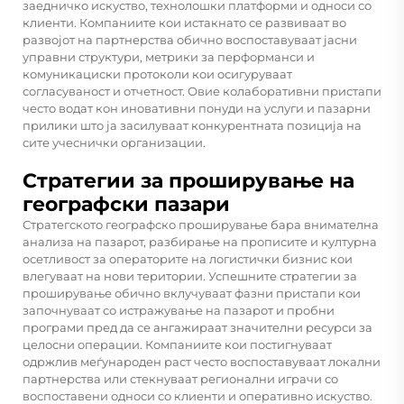
заедничко искуство, технолошки платформи и односи со
клиенти. Компаниите кои истакнато се развиваат во
развојот на партнерства обично воспоставуваат јасни
управни структури, метрики за перформанси и
комуникациски протоколи кои осигуруваат
согласуваност и отчетност. Овие колаборативни пристапи
често водат кон иновативни понуди на услуги и пазарни
прилики што ја засилуваат конкурентната позиција на
сите учеснички организации.
Стратегии за проширување на
географски пазари
Стратегското географско проширување бара внимателна
анализа на пазарот, разбирање на прописите и културна
осетливост за операторите на логистички бизнис кои
влегуваат на нови територии. Успешните стратегии за
проширување обично вклучуваат фазни пристапи кои
започнуваат со истражување на пазарот и пробни
програми пред да се ангажираат значителни ресурси за
целосни операции. Компаниите кои постигнуваат
одржлив меѓународен раст често воспоставуваат локални
партнерства или стекнуваат регионални играчи со
воспоставени односи со клиенти и оперативно искуство.