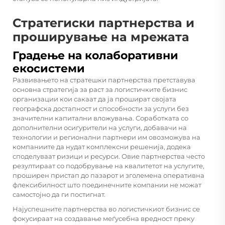
Стратегиски партнерства и
проширување на мрежата
Градење на колаборативни
екосистеми
Развивањето на стратешки партнерства претставува
основна стратегија за раст за логистичките бизнис
организации кои сакаат да ја прошират својата
географска достапност и способности за услуги без
значителни капитални вложувања. Соработката со
дополнителни осигурители на услуги, добавачи на
технологии и регионални партнери им овозможува на
компаниите да нудат комплексни решенија, додека
споделуваат ризици и ресурси. Овие партнерства често
резултираат со подобрување на квалитетот на услугите,
проширен пристап до пазарот и зголемена оперативна
флексибилност што поединечните компании не можат
самостојно да ги постигнат.
Најуспешните партнерства во логистичкиот бизнис се
фокусираат на создавање меѓусебна вредност преку