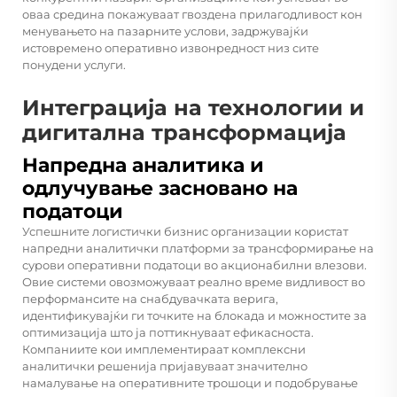
оваа средина покажуваат гвоздена прилагодливост кон
менувањето на пазарните услови, задржувајќи
истовремено оперативно извонредност низ сите
понудени услуги.
Интеграција на технологии и
дигитална трансформација
Напредна аналитика и
одлучување засновано на
податоци
Успешните логистички бизнис организации користат
напредни аналитички платформи за трансформирање на
сурови оперативни податоци во акционабилни влезови.
Овие системи овозможуваат реално време видливост во
перформансите на снабдувачката верига,
идентификувајќи ги точките на блокада и можностите за
оптимизација што ја поттикнуваат ефикасноста.
Компаниите кои имплементираат комплексни
аналитички решенија пријавуваат значително
намалување на оперативните трошоци и подобрување