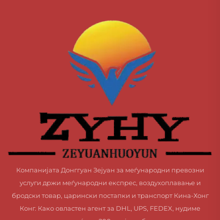
Компанијата Донггуан Зејуан за меѓународни превозни
услуги држи меѓународни експрес, воздухоплавање и
бродски товар, царински постапки и транспорт Кина-Хонг
Конг. Како овластен агент за DHL, UPS, FEDEX, нудиме