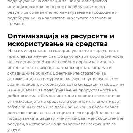
подобрување на операциите. Збирниот ефект од
иницијативите за постојано подобрување често
резултира со значително намалување на трошоците и
подобрување на квалитетот на услугите со текот на
времето.
Оптимизација на ресурсите и
искористување на средства
Максимизирањето на искористувањето на средствата
претставува клучен фактор за успех во профитабилноста
на логистичкиот бизнис, особено поради капитално-
интензивната природа на транспортната опрема и
складишните објекти. Ефективните стратегии за
оптимизација на ресурсите вклучуваат управување со
возни паркови, искористување на складишни површини
и иницијативи за подобрување на продуктивноста на
работната сила. Компаниите кои истакнато се вешти во
оптимизацијата на средствата обично имплементираат
sofisticirани системи за планирање кои ја балансираат
расположливоста на капацитетот со варијабилноста на
побарувачката, за да ги минимизираат неискористените
ресурси, а истовремено да ги одржат ангажманите за
услуги.