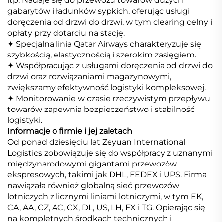
itp. Nadaje się do przewozu towarów dużych
gabarytów i ładunków sypkich, oferując usługi
doręczenia od drzwi do drzwi, w tym clearing celny i
opłaty przy dotarciu na stację.
✦ Specjalna linia Qatar Airways charakteryzuje się
szybkością, elastycznością i szerokim zasięgiem.
✦ Współpracując z usługami doręczenia od drzwi do
drzwi oraz rozwiązaniami magazynowymi,
zwiększamy efektywność logistyki kompleksowej.
✦ Monitorowanie w czasie rzeczywistym przepływu
towarów zapewnia bezpieczeństwo i stabilność
logistyki.
Informacje o firmie i jej zaletach
Od ponad dziesięciu lat Zeyuan International
Logistics zobowiązuje się do współpracy z uznanymi
międzynarodowymi gigantami przewozów
ekspresowych, takimi jak DHL, FEDEX i UPS. Firma
nawiązała również globalną sieć przewozów
lotniczych z licznymi liniami lotniczymi, w tym EK,
CA, AA, CZ, AC, CX, DL, US, LH, FX i TG. Opierając się
na kompletnych środkach technicznych i