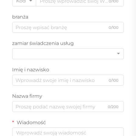
Kod
0/100
branża
0/100
zamiar świadczenia usług
Imię i nazwisko
0/100
Nazwa firmy
0/200
Wiadomość