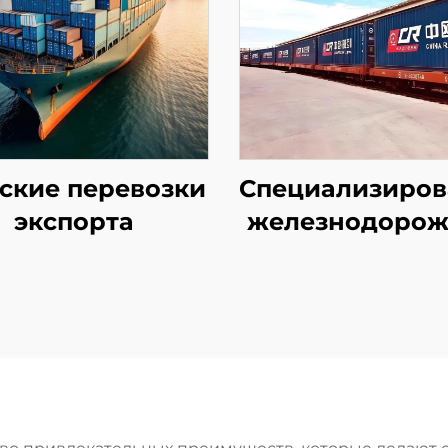
ские перевозки
Специализиро
экспорта
железнодоро
линии в Европ
авиалинии Qa
Airways