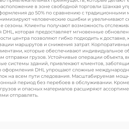
тво привлекательных преимуществ, которые делают
 расположение в зоне свободной торговли Шанхая 
оформления до 50% по сравнению с традиционными 
нимизируют человеческие ошибки и увеличивают ск
ые сезоны. Клиенты получают возможность отслежив
 DHL, которая предоставляет мгновенные обновлен
ти центра позволяют гибко подходить к доставке,
ации маршрутов и снижения затрат. Корпоративные
лиентами, которые обеспечивают индивидуальное 
м отправки грузов. Устойчивые операции объекта,
ные системы зданий, привлекают клиентов, заботящи
о оформления DHL упрощают сложные международны
лок на всем пути следования. Масштабируемая мощ
зонный период без перебоев в обслуживании. Кроме
 грузов и опасных материалов расширяют ассортимен
ми отправлять.