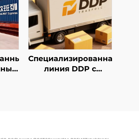
ванные
Специализированная
жные
линия DDP с
у и
уплатой налогов
tar