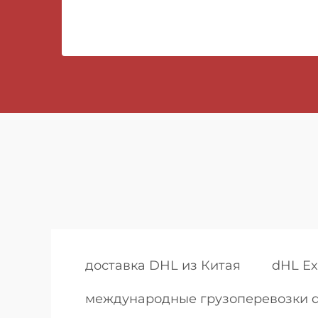
доставка DHL из Китая
dHL Ex
международные грузоперевозки dh