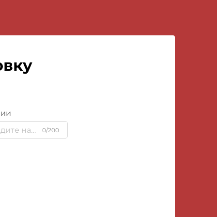
овку
нии
0/200