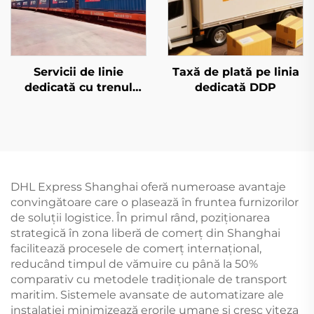
Servicii de linie
Taxă de plată pe linia
dedicată cu trenul
dedicată DDP
european și Qatar
Airways
DHL Express Shanghai oferă numeroase avantaje
convingătoare care o plasează în fruntea furnizorilor
de soluții logistice. În primul rând, poziționarea
strategică în zona liberă de comerț din Shanghai
facilitează procesele de comerț internațional,
reducând timpul de vămuire cu până la 50%
comparativ cu metodele tradiționale de transport
maritim. Sistemele avansate de automatizare ale
instalației minimizează erorile umane și cresc viteza