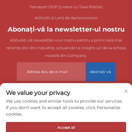
Transport DDP (Livrare cu Taxe Plătite)
Achiziții și Lanț de Aprovizionare
Abonați-vă la newsletter-ul nostru
Alăturați-vă newsletter-ului nostru pentru a primi cele mai
recente știri din industrie, actualizări și insight-uri de la echipa
noastră din Company.
Abonați-vă
We value your privacy
Drepturi de autor © 2025 China Dongguan Zeyuan International
We use cookies and similar tools to provide our services.
If you don't want to accept all cookies, click Personalize
Freight Agency Co., Ltd. Toate drepturile rezervate.
cookies.
Politica de confidențialitate
Accept all