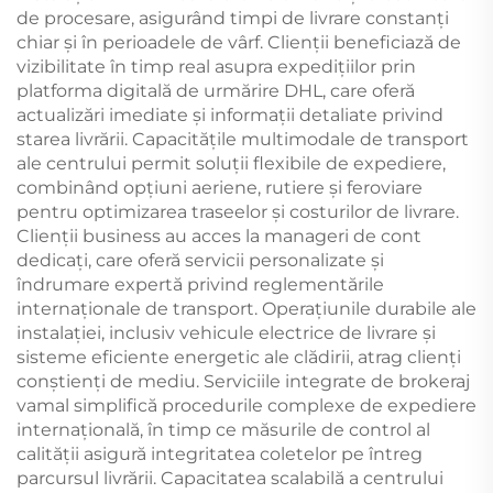
de procesare, asigurând timpi de livrare constanți
chiar și în perioadele de vârf. Clienții beneficiază de
vizibilitate în timp real asupra expedițiilor prin
platforma digitală de urmărire DHL, care oferă
actualizări imediate și informații detaliate privind
starea livrării. Capacitățile multimodale de transport
ale centrului permit soluții flexibile de expediere,
combinând opțiuni aeriene, rutiere și feroviare
pentru optimizarea traseelor și costurilor de livrare.
Clienții business au acces la manageri de cont
dedicați, care oferă servicii personalizate și
îndrumare expertă privind reglementările
internaționale de transport. Operațiunile durabile ale
instalației, inclusiv vehicule electrice de livrare și
sisteme eficiente energetic ale clădirii, atrag clienți
conștienți de mediu. Serviciile integrate de brokeraj
vamal simplifică procedurile complexe de expediere
internațională, în timp ce măsurile de control al
calității asigură integritatea coletelor pe întreg
parcursul livrării. Capacitatea scalabilă a centrului