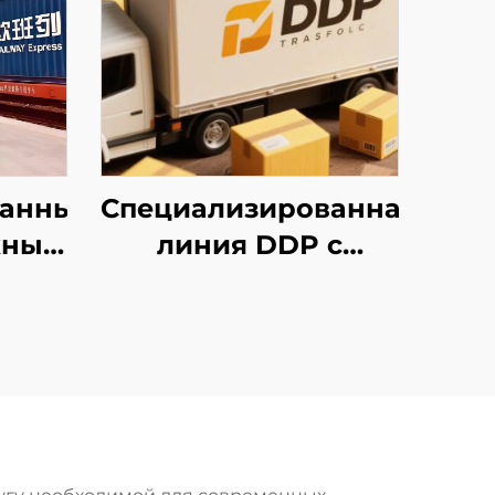
ванные
Специализированная
жные
линия DDP с
у и
уплатой налогов
tar