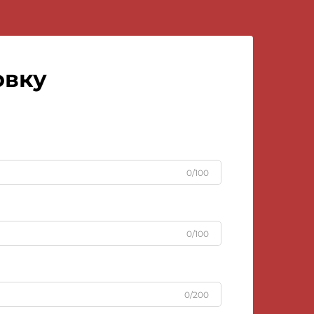
овку
0/100
0/100
0/200