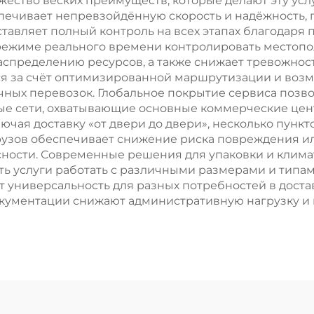
ожество веских преимуществ, которые делают эту ус
спечивает непревзойдённую скорость и надёжность,
ставляет полный контроль на всех этапах благодар
режиме реального времени контролировать местополо
пределению ресурсов, а также снижает тревожность
я за счёт оптимизированной маршрутизации и возм
чных перевозок. Глобальное покрытие сервиса позв
е сети, охватывающие основные коммерческие цент
лючая доставку «от двери до двери», несколько пун
узов обеспечивает снижение риска повреждения или
сности. Современные решения для упаковки и кли
ть услуги работать с различными размерами и типа
 универсальность для разных потребностей в доста
кументации снижают административную нагрузку и