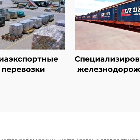
иаэкспортные
Специализиро
перевозки
железнодоро
линии в Европ
авиалинии Qa
Airways