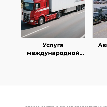
Услуга
Ав
международной
экспресс-доставки
(DHL/FEDEX/UPS)