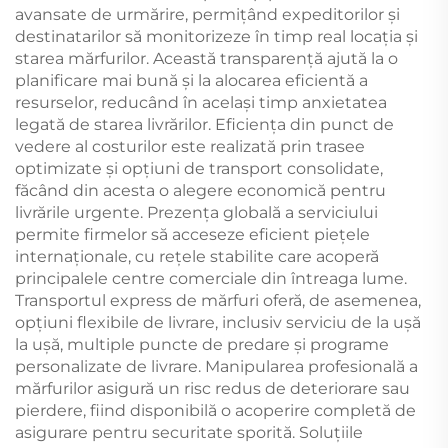
avansate de urmărire, permițând expeditorilor și
destinatarilor să monitorizeze în timp real locația și
starea mărfurilor. Această transparență ajută la o
planificare mai bună și la alocarea eficientă a
resurselor, reducând în același timp anxietatea
legată de starea livrărilor. Eficiența din punct de
vedere al costurilor este realizată prin trasee
optimizate și opțiuni de transport consolidate,
făcând din acesta o alegere economică pentru
livrările urgente. Prezența globală a serviciului
permite firmelor să acceseze eficient piețele
internaționale, cu rețele stabilite care acoperă
principalele centre comerciale din întreaga lume.
Transportul express de mărfuri oferă, de asemenea,
opțiuni flexibile de livrare, inclusiv serviciu de la ușă
la ușă, multiple puncte de predare și programe
personalizate de livrare. Manipularea profesională a
mărfurilor asigură un risc redus de deteriorare sau
pierdere, fiind disponibilă o acoperire completă de
asigurare pentru securitate sporită. Soluțiile