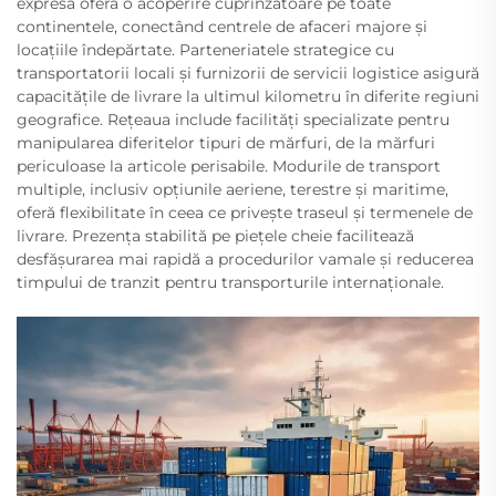
expresă oferă o acoperire cuprinzătoare pe toate
continentele, conectând centrele de afaceri majore și
locațiile îndepărtate. Parteneriatele strategice cu
transportatorii locali și furnizorii de servicii logistice asigură
capacitățile de livrare la ultimul kilometru în diferite regiuni
geografice. Rețeaua include facilități specializate pentru
manipularea diferitelor tipuri de mărfuri, de la mărfuri
periculoase la articole perisabile. Modurile de transport
multiple, inclusiv opțiunile aeriene, terestre și maritime,
oferă flexibilitate în ceea ce privește traseul și termenele de
livrare. Prezența stabilită pe piețele cheie facilitează
desfășurarea mai rapidă a procedurilor vamale și reducerea
timpului de tranzit pentru transporturile internaționale.