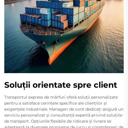
Soluții orientate spre client
Transportul express de mărfuri oferă soluții personalizate
pentru a satisface cerințele specifice ale clienților și
exigențele industriale. Manageri de cont dedicați asigură un
serviciu personalizat și consultanță expertă privind soluțiile
de transport. Opțiunile flexibile de ridicare și livrare se
adaptează la diversele programe de lucru și constrângeri de