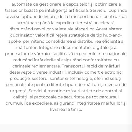
automate de gestionare a depozitelor și optimizare a
traseelor bazată pe inteligență artificială. Serviciul cuprinde
diverse opțiuni de livrare, de la transport aerian pentru ziua
următoare până la expediere terestră accelerată,
răspunzând nevoilor variate ale afacerilor. Acest sistem
cuprinzător valorifică rețele strategice de tip hub-and-
spoke, permițând consolidarea și distribuirea eficientă a
mărfurilor. Integrarea documentației digitale și a
proceselor de vămuire facilitează expedierile internaționale,
reducând întârzierile și asigurând conformitatea cu
cerințele reglementare. Transportul rapid de mărfuri
deservește diverse industrii, inclusiv comerț electronic,
producție, sectorul sanitar și tehnologie, oferind soluții
personalizate pentru diferite tipuri de mărfuri și niveluri de
urgență. Serviciul menține măsuri stricte de control al
calității și protocoale de securitate pe tot parcursul
drumului de expediere, asigurând integritatea mărfurilor și
livrarea la timp.