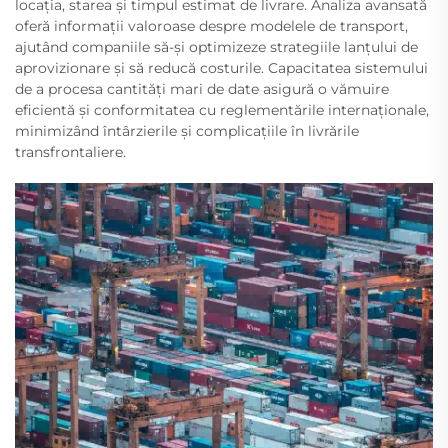
locația, starea și timpul estimat de livrare. Analiza avansată
oferă informații valoroase despre modelele de transport,
ajutând companiile să-și optimizeze strategiile lanțului de
aprovizionare și să reducă costurile. Capacitatea sistemului
de a procesa cantități mari de date asigură o vămuire
eficientă și conformitatea cu reglementările internaționale,
minimizând întârzierile și complicațiile în livrările
transfrontaliere.