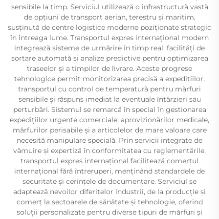
sensibile la timp. Serviciul utilizează o infrastructură vastă
de opțiuni de transport aerian, terestru și maritim,
susținută de centre logistice moderne poziționate strategic
în întreaga lume. Transportul expres internațional modern
integrează sisteme de urmărire în timp real, facilități de
sortare automată și analize predictive pentru optimizarea
traseelor și a timpilor de livrare. Aceste progrese
tehnologice permit monitorizarea precisă a expedițiilor,
transportul cu control de temperatură pentru mărfuri
sensibile și răspuns imediat la eventuale întârzieri sau
perturbări. Sistemul se remarcă în special în gestionarea
expedițiilor urgente comerciale, aprovizionărilor medicale,
mărfurilor perisabile și a articolelor de mare valoare care
necesită manipulare specială. Prin servicii integrate de
vămuire și expertiză în conformitatea cu reglementările,
transportul expres internațional facilitează comerțul
internațional fără întreruperi, menținând standardele de
securitate și cerințele de documentare. Serviciul se
adaptează nevoilor diferitelor industrii, de la producție și
comerț la sectoarele de sănătate și tehnologie, oferind
soluții personalizate pentru diverse tipuri de mărfuri și