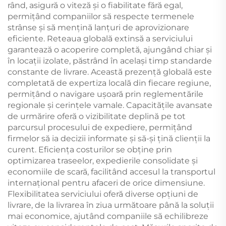
rând, asigură o viteză și o fiabilitate fără egal,
permițând companiilor să respecte termenele
strânse și să mențină lanțuri de aprovizionare
eficiente. Reteaua globală extinsă a serviciului
garantează o acoperire completă, ajungând chiar și
în locații izolate, păstrând în același timp standarde
constante de livrare. Această prezență globală este
completată de expertiza locală din fiecare regiune,
permițând o navigare ușoară prin reglementările
regionale și cerințele vamale. Capacitățile avansate
de urmărire oferă o vizibilitate deplină pe tot
parcursul procesului de expediere, permițând
firmelor să ia decizii informate și să-și țină clienții la
curent. Eficiența costurilor se obține prin
optimizarea traseelor, expedierile consolidate și
economiile de scară, facilitând accesul la transportul
internațional pentru afaceri de orice dimensiune.
Flexibilitatea serviciului oferă diverse opțiuni de
livrare, de la livrarea în ziua următoare până la soluții
mai economice, ajutând companiile să echilibreze