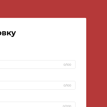
овку
0/100
0/100
0/200