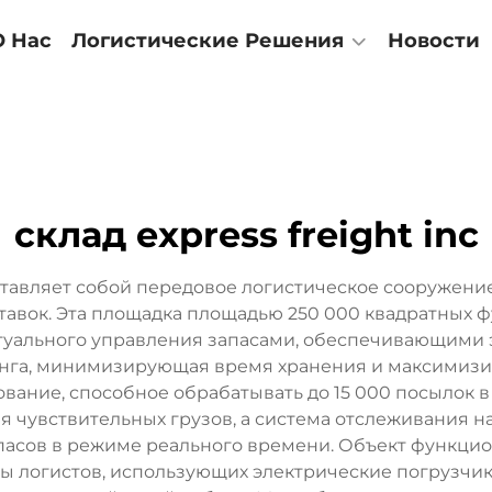
О Нас
Логистические Решения
Новости
склад express freight inc
едставляет собой передовое логистическое сооружен
авок. Эта площадка площадью 250 000 квадратных
туального управления запасами, обеспечивающими э
инга, минимизирующая время хранения и максимизи
ание, способное обрабатывать до 15 000 посылок в
 чувствительных грузов, а система отслеживания н
асов в режиме реального времени. Объект функцион
ы логистов, использующих электрические погрузчи