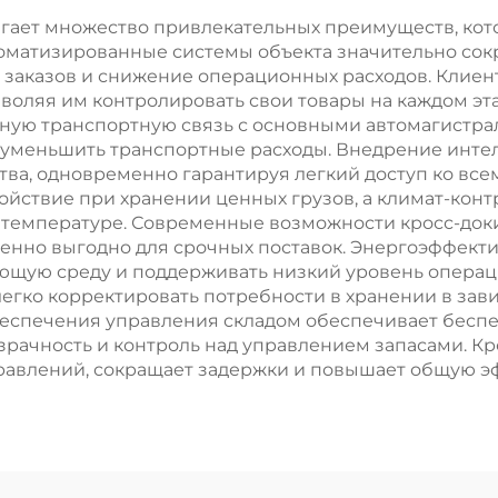
лагает множество привлекательных преимуществ, кот
оматизированные системы объекта значительно сок
 заказов и снижение операционных расходов. Клие
воляя им контролировать свои товары на каждом эта
ную транспортную связь с основными автомагистра
 и уменьшить транспортные расходы. Внедрение инте
ва, одновременно гарантируя легкий доступ ко вс
ойствие при хранении ценных грузов, а климат-ко
к температуре. Современные возможности кросс-до
обенно выгодно для срочных поставок. Энергоэффект
ающую среду и поддерживать низкий уровень опера
егко корректировать потребности в хранении в зав
еспечения управления складом обеспечивает бесп
рачность и контроль над управлением запасами. Кр
авлений, сокращает задержки и повышает общую эф