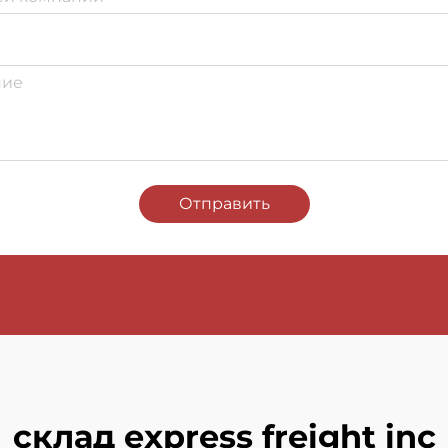
Отправить
склад express freight inc