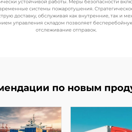
гически устойчивой работы. Меры безопасности вкл
временные системы пожаротушения. Стратегическо
трую доставку, обслуживая как внутренние, так и м
м управления складом позволяет бесперебойную о
отслеживание отправок.
мендации по новым прод