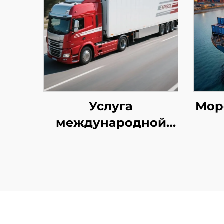
Услуга
Мор
международной
экспресс-доставки
(DHL/FEDEX/UPS)