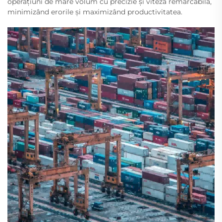
operațiuni de mare volum cu precizie și viteză remarcabilă,
minimizând erorile și maximizând productivitatea.