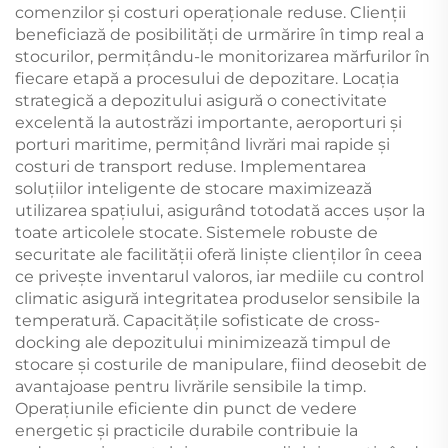
comenzilor și costuri operaționale reduse. Clienții
beneficiază de posibilități de urmărire în timp real a
stocurilor, permițându-le monitorizarea mărfurilor în
fiecare etapă a procesului de depozitare. Locația
strategică a depozitului asigură o conectivitate
excelentă la autostrăzi importante, aeroporturi și
porturi maritime, permițând livrări mai rapide și
costuri de transport reduse. Implementarea
soluțiilor inteligente de stocare maximizează
utilizarea spațiului, asigurând totodată acces ușor la
toate articolele stocate. Sistemele robuste de
securitate ale facilității oferă liniște clienților în ceea
ce privește inventarul valoros, iar mediile cu control
climatic asigură integritatea produselor sensibile la
temperatură. Capacitățile sofisticate de cross-
docking ale depozitului minimizează timpul de
stocare și costurile de manipulare, fiind deosebit de
avantajoase pentru livrările sensibile la timp.
Operațiunile eficiente din punct de vedere
energetic și practicile durabile contribuie la