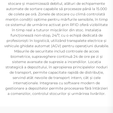
stocare și maximizează debitul, alături de echipamente
automate de sortare capabile să proceseze până la 15.000
de colete pe oră. Zonele de stocare cu climă controlată
mențin condiții optime pentru mărfurile sensibile, în timp
ce sistemul de urmărire activat prin RFID oferă vizibilitate
în timp real a tuturor mișcărilor din stoc. Instalația
funcționează non-stop, 24/7, cu o echipă dedicată de
profesioniști în logistică, utilizând transpalete electrice și
vehicule ghidate automat (AGV) pentru operațiuni durabile.
Măsurile de securitate includ controale de acces
biometrice, supraveghere continuă 24 de ore pe zi și
sisteme avansate de supresie a incendiilor. Locația
strategică a depozitului, în apropierea principalelor noduri
de transport, permite capacitate rapidă de distribuție,
servind atât nevoile de transport intern, cât și cele
internaționale. Integrarea cu software modern de
gestionare a depozitelor permite procesarea fără întârzieri
a comenzilor, controlul stocurilor și urmărirea livrărilor.