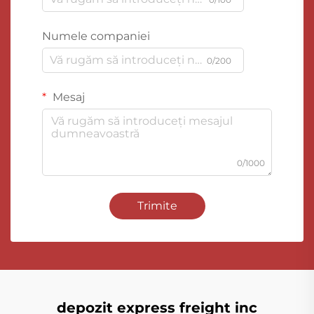
Numele companiei
0/200
Mesaj
0/1000
Trimite
depozit express freight inc