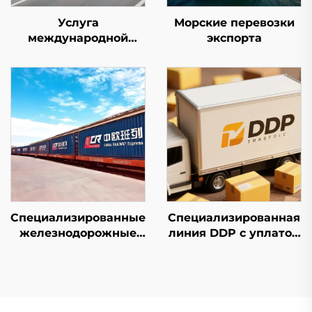
Услуга
Морские перевозки
международной
экспорта
экспресс-доставки
(DHL/FEDEX/UPS)
Специализированные
Специализированная
железнодорожные
линия DDP с уплатой
линии в Европу и
налогов
авиалинии Qatar
Airways