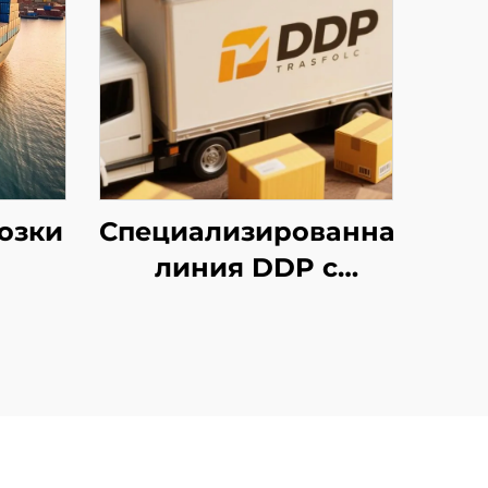
озки
Специализированная
линия DDP с
уплатой налогов