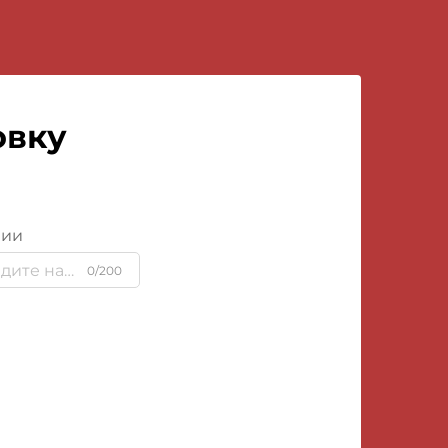
овку
нии
0/200