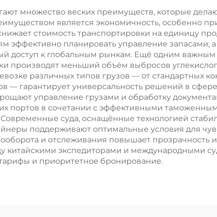
гают множество веских преимуществ, которые дела
муществом является экономичность, особенно при 
снижает стоимость транспортировки на единицу пр
ям эффективно планировать управление запасами, а
й доступ к глобальным рынкам. Ещё одним важным
зки производят меньший объём выбросов углекислог
ревозке различных типов грузов — от стандартных 
ов — гарантирует универсальность решений в сфер
ощают управление грузами и обработку документа
ких портов в сочетании с эффективными таможенн
 Современные суда, оснащённые технологией стаби
тейнеры поддерживают оптимальные условия для чув
ооборота и отслеживания повышает прозрачность и б
ду китайскими экспедиторами и международными с
 тарифы и приоритетное бронирование.